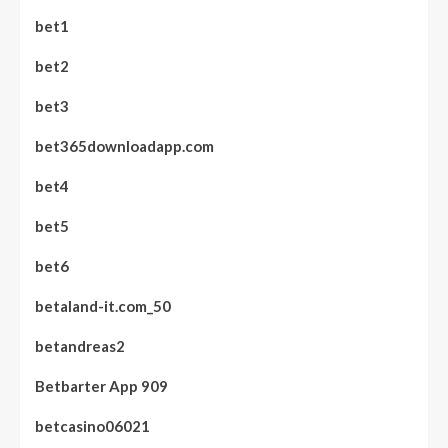
bet1
bet2
bet3
bet365downloadapp.com
bet4
bet5
bet6
betaland-it.com_50
betandreas2
Betbarter App 909
betcasino06021