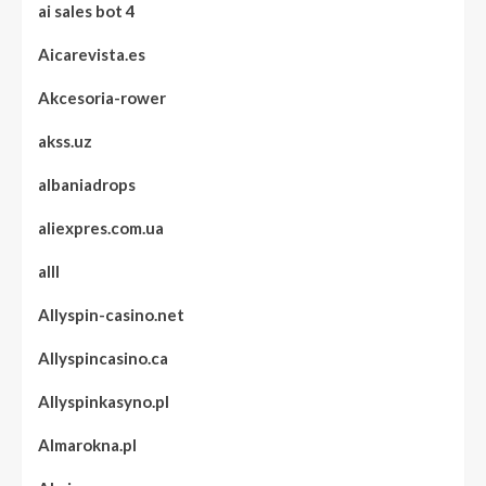
ai sales bot 4
Aicarevista.es
Akcesoria-rower
akss.uz
albaniadrops
aliexpres.com.ua
alll
Allyspin-casino.net
Allyspincasino.ca
Allyspinkasyno.pl
Almarokna.pl