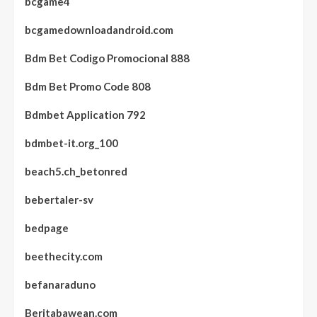
bcgame4
bcgamedownloadandroid.com
Bdm Bet Codigo Promocional 888
Bdm Bet Promo Code 808
Bdmbet Application 792
bdmbet-it.org_100
beach5.ch_betonred
bebertaler-sv
bedpage
beethecity.com
befanaraduno
Beritabawean.com