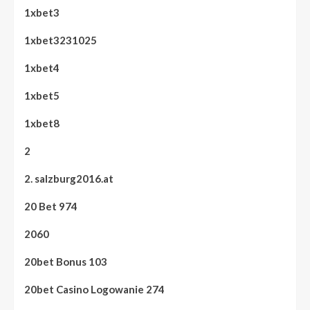
1xbet3
1xbet3231025
1xbet4
1xbet5
1xbet8
2
2. salzburg2016.at
20 Bet 974
2060
20bet Bonus 103
20bet Casino Logowanie 274