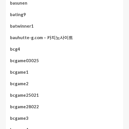
basunen
bating9
batwinner1
bauhutte-g.com – 카지노사이트
bcg4
bcgame03025
bcgame1
bcgame2
bcgame25021
bcgame28022
bcgame3