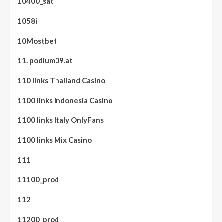
10400_sat
1058i
10Mostbet
11. podium09.at
110 links Thailand Casino
1100 links Indonesia Casino
1100 links Italy OnlyFans
1100 links Mix Casino
111
11100_prod
112
11200_prod