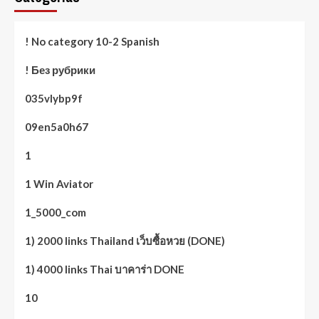
! No category 10-2 Spanish
! Без рубрики
035vlybp9f
09en5a0h67
1
1 Win Aviator
1_5000_com
1) 2000 links Thailand เว็บซื้อหวย (DONE)
1) 4000 links Thai บาคาร่า DONE
10