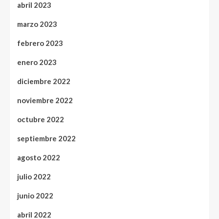
abril 2023
marzo 2023
febrero 2023
enero 2023
diciembre 2022
noviembre 2022
octubre 2022
septiembre 2022
agosto 2022
julio 2022
junio 2022
abril 2022