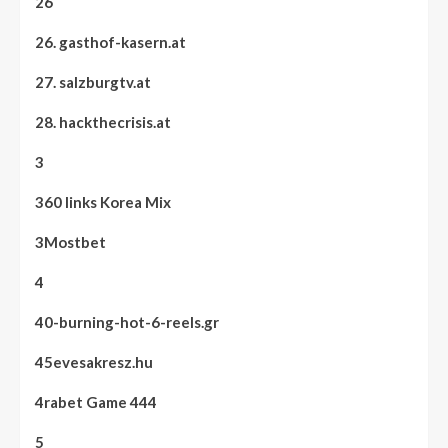
26
26. gasthof-kasern.at
27. salzburgtv.at
28. hackthecrisis.at
3
360 links Korea Mix
3Mostbet
4
40-burning-hot-6-reels.gr
45evesakresz.hu
4rabet Game 444
5