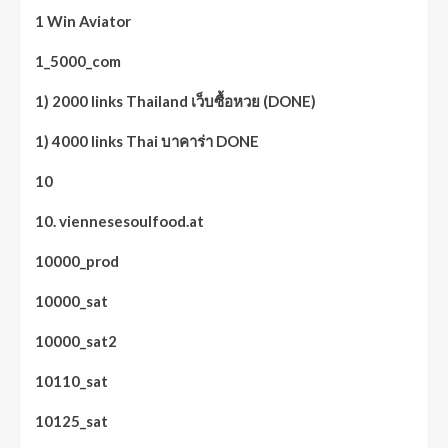
1 Win Aviator
1_5000_com
1) 2000 links Thailand เว็บซื้อหวย (DONE)
1) 4000 links Thai บาคาร่า DONE
10
10. viennesesoulfood.at
10000_prod
10000_sat
10000_sat2
10110_sat
10125_sat