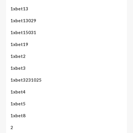
1xbet13
1xbet13029
1xbet15031
1xbet19
1xbet2
1xbet3
1xbet3231025
1xbet4
1xbet5
1xbet8
2