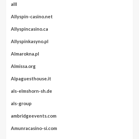
alll
Allyspin-casino.net
Allyspincasino.ca
Allyspinkasyno.pl
Almarokna.pl
Almissa.org
Alpaguesthouse.it
als-elmshorn-sh.de
als-group
ambridgeevents.com
Amunracasino-si.com