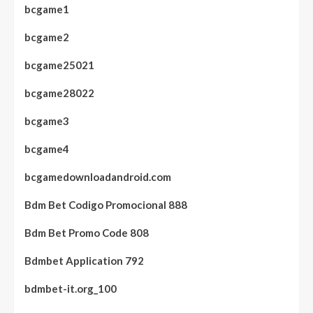
bcgame1
bcgame2
bcgame25021
bcgame28022
bcgame3
bcgame4
bcgamedownloadandroid.com
Bdm Bet Codigo Promocional 888
Bdm Bet Promo Code 808
Bdmbet Application 792
bdmbet-it.org_100