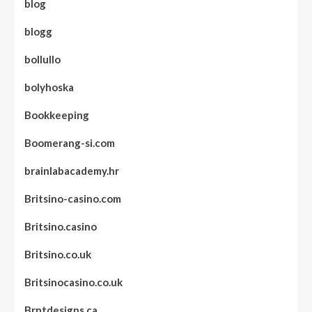
blog
blogg
bollullo
bolyhoska
Bookkeeping
Boomerang-si.com
brainlabacademy.hr
Britsino-casino.com
Britsino.casino
Britsino.co.uk
Britsinocasino.co.uk
Brntdesigns.ca