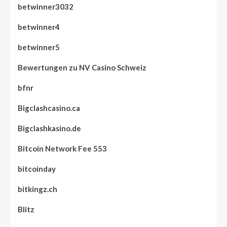
betwinner3032
betwinner4
betwinner5
Bewertungen zu NV Casino Schweiz
bfnr
Bigclashcasino.ca
Bigclashkasino.de
Bitcoin Network Fee 553
bitcoinday
bitkingz.ch
Blitz