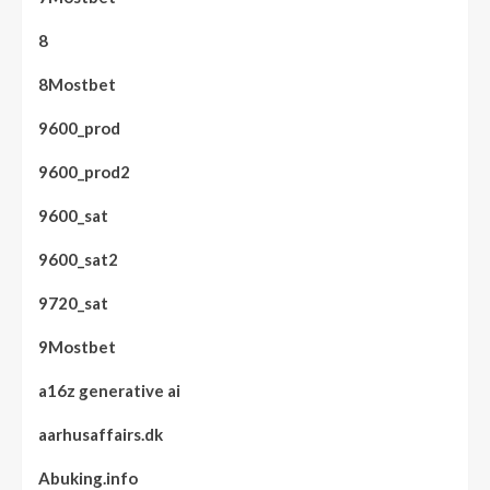
8
8Mostbet
9600_prod
9600_prod2
9600_sat
9600_sat2
9720_sat
9Mostbet
a16z generative ai
aarhusaffairs.dk
Abuking.info