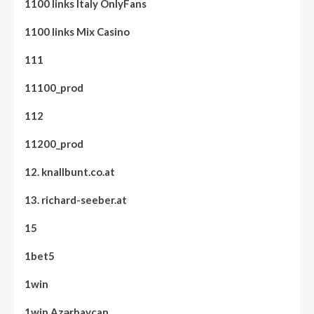
1100 links Italy OnlyFans
1100 links Mix Casino
111
11100_prod
112
11200_prod
12. knallbunt.co.at
13. richard-seeber.at
15
1bet5
1win
1win Azərbaycan