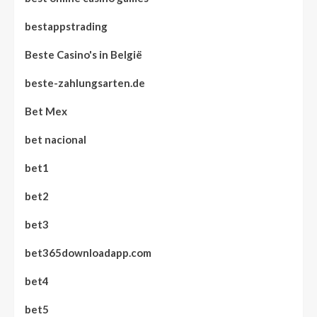
bestappstrading
Beste Casino's in België
beste-zahlungsarten.de
Bet Mex
bet nacional
bet1
bet2
bet3
bet365downloadapp.com
bet4
bet5