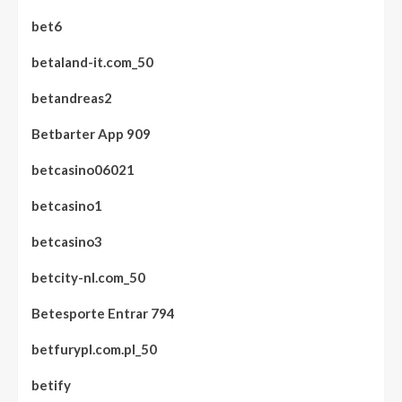
bet6
betaland-it.com_50
betandreas2
Betbarter App 909
betcasino06021
betcasino1
betcasino3
betcity-nl.com_50
Betesporte Entrar 794
betfurypl.com.pl_50
betify