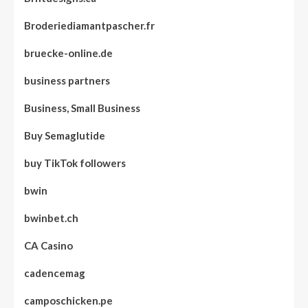
Broderiediamantpascher.fr
bruecke-online.de
business partners
Business, Small Business
Buy Semaglutide
buy TikTok followers
bwin
bwinbet.ch
CA Casino
cadencemag
camposchicken.pe