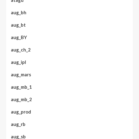
atagu
aug_bh
aug_bt
aug_BY
aug_ch_2
aug_ipl
aug_mars
aug_mb_1
aug_mb_2
aug_prod
aug_rb
aug_sb