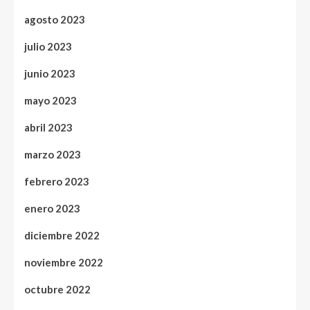
agosto 2023
julio 2023
junio 2023
mayo 2023
abril 2023
marzo 2023
febrero 2023
enero 2023
diciembre 2022
noviembre 2022
octubre 2022