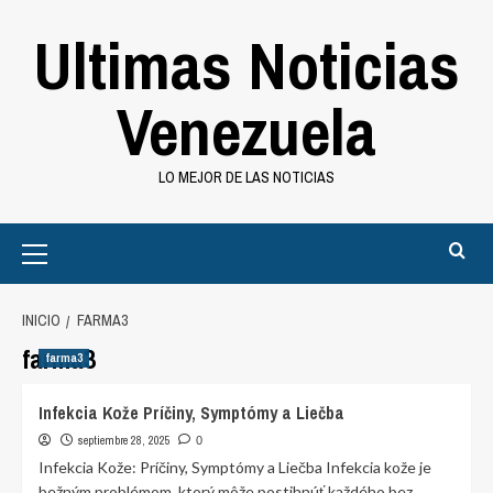
Saltar
Ultimas Noticias
al
contenido
Venezuela
LO MEJOR DE LAS NOTICIAS
Primary
Menu
INICIO
FARMA3
farma3
farma3
Infekcia Kože Príčiny, Symptómy a Liečba
septiembre 28, 2025
0
Infekcia Kože: Príčiny, Symptómy a Liečba Infekcia kože je
bežným problémom, ktorý môže postihnúť každého bez