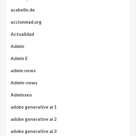
acabelle.de
accionmad.org
Actualidad
Admin
Admin E
admin news
Admin-news
Adminseo
adobe generative ai 1
adobe generative ai 2
adobe generative ai 3