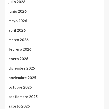
julio 2026
junio 2026
mayo 2026
abril 2026
marzo 2026
febrero 2026
enero 2026
diciembre 2025
noviembre 2025
octubre 2025
septiembre 2025
agosto 2025