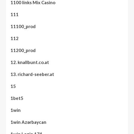
1100 links Mix Casino
111
11100_prod
112
11200_prod
12. knallbunt.co.at
13. richard-seeber.at
15
1bet5
1win
1win Azərbaycan