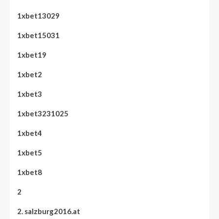
1xbet13029
1xbet15031
1xbet19
1xbet2
1xbet3
1xbet3231025
1xbet4
1xbet5
1xbet8
2
2. salzburg2016.at