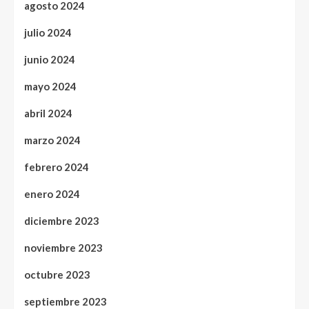
agosto 2024
julio 2024
junio 2024
mayo 2024
abril 2024
marzo 2024
febrero 2024
enero 2024
diciembre 2023
noviembre 2023
octubre 2023
septiembre 2023