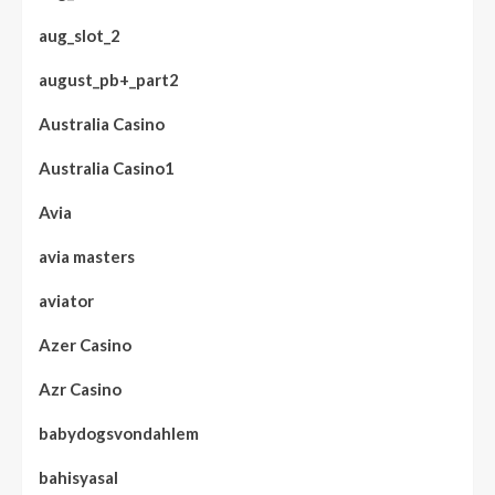
aug_slot_2
august_pb+_part2
Australia Casino
Australia Casino1
Avia
avia masters
aviator
Azer Casino
Azr Casino
babydogsvondahlem
bahisyasal