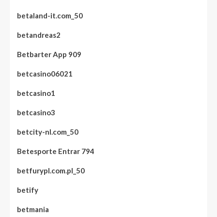
betaland-it.com_50
betandreas2
Betbarter App 909
betcasino06021
betcasino1
betcasino3
betcity-nl.com_50
Betesporte Entrar 794
betfurypl.com.pl_50
betify
betmania