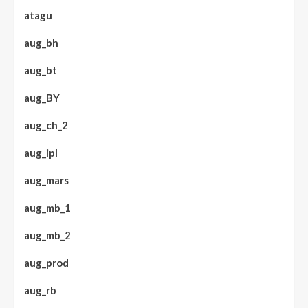
atagu
aug_bh
aug_bt
aug_BY
aug_ch_2
aug_ipl
aug_mars
aug_mb_1
aug_mb_2
aug_prod
aug_rb