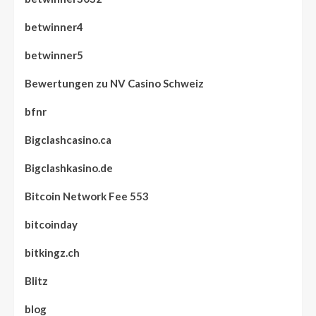
betwinner4
betwinner5
Bewertungen zu NV Casino Schweiz
bfnr
Bigclashcasino.ca
Bigclashkasino.de
Bitcoin Network Fee 553
bitcoinday
bitkingz.ch
Blitz
blog