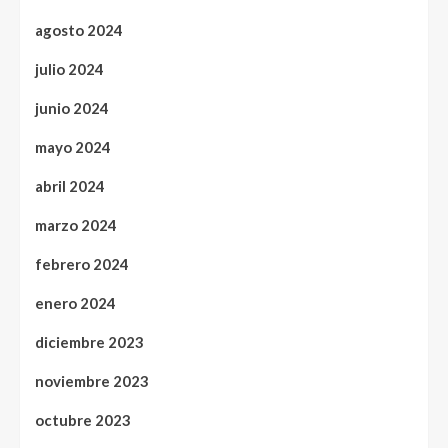
agosto 2024
julio 2024
junio 2024
mayo 2024
abril 2024
marzo 2024
febrero 2024
enero 2024
diciembre 2023
noviembre 2023
octubre 2023