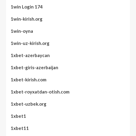
1win Login 174
1win-kirish.org
1win-oyna
1win-uz-kirish.org
1xbet-azerbaycan
1xbet-giris-azerbaijan
1xbet-kirish.com
1xbet-royxatdan-otish.com
1xbet-uzbek.org
1xbet1
1xbet11