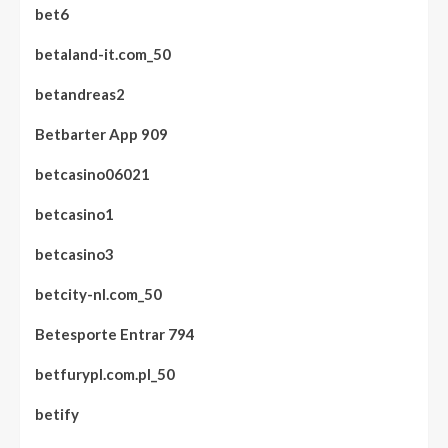
bet6
betaland-it.com_50
betandreas2
Betbarter App 909
betcasino06021
betcasino1
betcasino3
betcity-nl.com_50
Betesporte Entrar 794
betfurypl.com.pl_50
betify