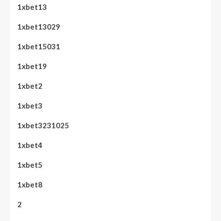
1xbet13
1xbet13029
1xbet15031
1xbet19
1xbet2
1xbet3
1xbet3231025
1xbet4
1xbet5
1xbet8
2