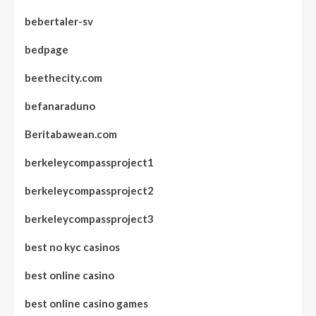
bebertaler-sv
bedpage
beethecity.com
befanaraduno
Beritabawean.com
berkeleycompassproject1
berkeleycompassproject2
berkeleycompassproject3
best no kyc casinos
best online casino
best online casino games