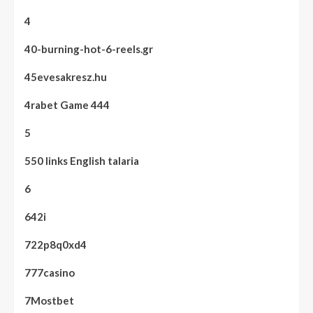
4
40-burning-hot-6-reels.gr
45evesakresz.hu
4rabet Game 444
5
550 links English talaria
6
642i
722p8q0xd4
777casino
7Mostbet