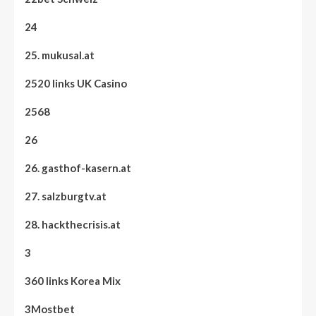
24
25. mukusal.at
2520 links UK Casino
2568
26
26. gasthof-kasern.at
27. salzburgtv.at
28. hackthecrisis.at
3
360 links Korea Mix
3Mostbet