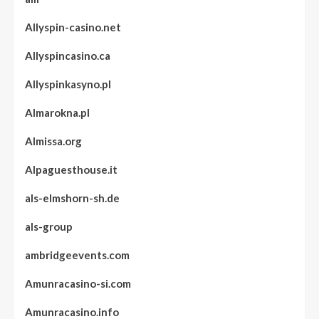
Allyspin-casino.net
Allyspincasino.ca
Allyspinkasyno.pl
Almarokna.pl
Almissa.org
Alpaguesthouse.it
als-elmshorn-sh.de
als-group
ambridgeevents.com
Amunracasino-si.com
Amunracasino.info