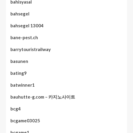
bahisyasal
bahsegel
bahsegel 13004
bane-pest.ch
barrytouristrailway
basunen
bating9
batwinner1
bauhutte-g.com – 카지노사이트
bcg4
bcgame03025
bcgame1