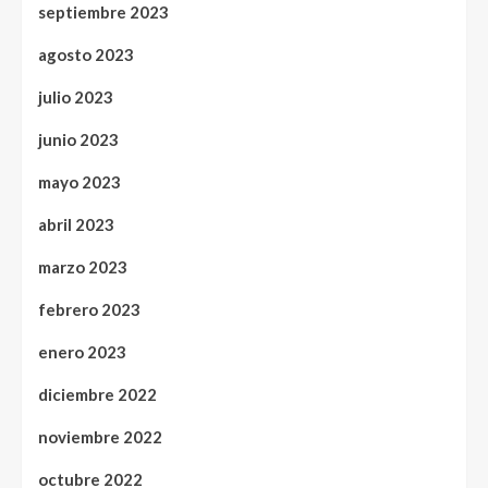
septiembre 2023
agosto 2023
julio 2023
junio 2023
mayo 2023
abril 2023
marzo 2023
febrero 2023
enero 2023
diciembre 2022
noviembre 2022
octubre 2022