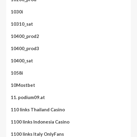
1030i
10310_sat
10400_prod2
10400_prod3
10400_sat
1058i
10Mostbet
11. podium09.at
110 links Thailand Casino
1100 links Indonesia Casino
1100 links Italy OnlyFans