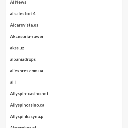
AI News
ai sales bot 4
Aicarevista.es
Akcesoria-rower
akss.uz
albaniadrops
aliexpres.com.ua
alll
Allyspin-casino.net
Allyspincasino.ca
Allyspinkasyno.pl
Almarokna.pl