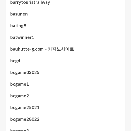
barrytouristrailway
basunen
bating9
batwinner1
bauhutte-g.com – 카지노사이트
bcg4
bcgame03025
bcgame1
bcgame2
bcgame25021
bcgame28022
bcgame3