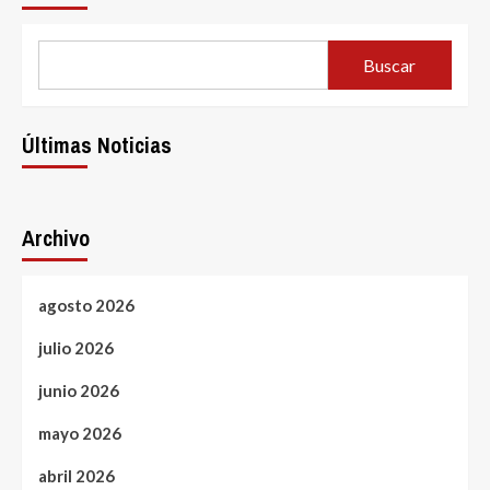
автоматы
в
интернете
Buscar
на
сертифицированном
ресурсе
казино
Últimas Noticias
Archivo
agosto 2026
julio 2026
junio 2026
mayo 2026
abril 2026