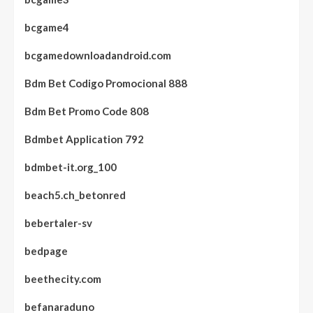
bcgame4
bcgamedownloadandroid.com
Bdm Bet Codigo Promocional 888
Bdm Bet Promo Code 808
Bdmbet Application 792
bdmbet-it.org_100
beach5.ch_betonred
bebertaler-sv
bedpage
beethecity.com
befanaraduno