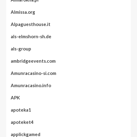
Almissa.org
Alpaguesthouse.it
als-elmshorn-sh.de
als-group
ambridgeevents.com
Amunracasino-si.com
Amunracasino.info
APK
apoteka1
apoteket4
applickgamed