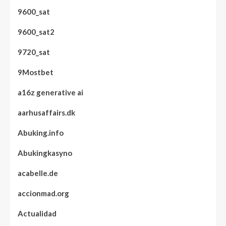
9600_sat
9600_sat2
9720_sat
9Mostbet
a16z generative ai
aarhusaffairs.dk
Abuking.info
Abukingkasyno
acabelle.de
accionmad.org
Actualidad