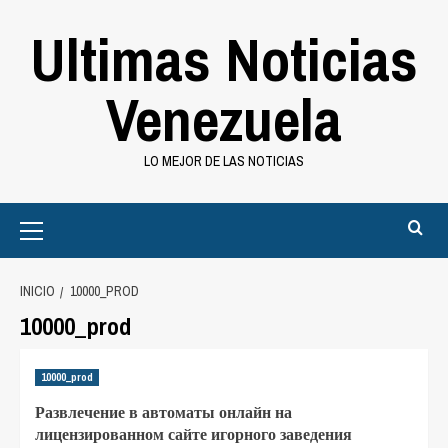
Saltar
Ultimas Noticias
al
contenido
Venezuela
LO MEJOR DE LAS NOTICIAS
Primary
Menu
INICIO
10000_PROD
10000_prod
10000_prod
Развлечение в автоматы онлайн на
лицензированном сайте игорного заведения