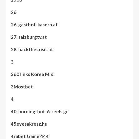
26
26. gasthof-kasern.at
27. salzburgtv.at
28. hackthecrisis.at
3
360 links Korea Mix
3Mostbet
4
40-burning-hot-6-reels.gr
45evesakresz.hu
4rabet Game 444