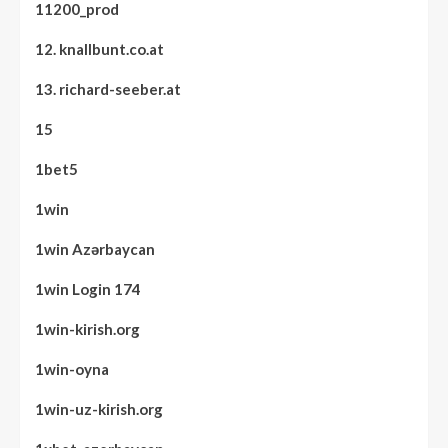
11200_prod
12. knallbunt.co.at
13. richard-seeber.at
15
1bet5
1win
1win Azərbaycan
1win Login 174
1win-kirish.org
1win-oyna
1win-uz-kirish.org