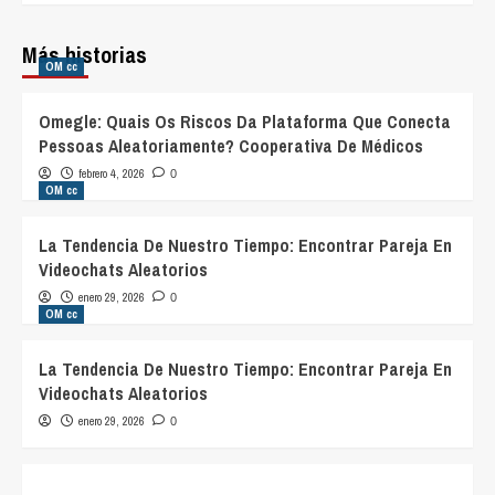
Más historias
OM cc
Omegle: Quais Os Riscos Da Plataforma Que Conecta
Pessoas Aleatoriamente? Cooperativa De Médicos
febrero 4, 2026
0
OM cc
La Tendencia De Nuestro Tiempo: Encontrar Pareja En
Videochats Aleatorios
enero 29, 2026
0
OM cc
La Tendencia De Nuestro Tiempo: Encontrar Pareja En
Videochats Aleatorios
enero 29, 2026
0