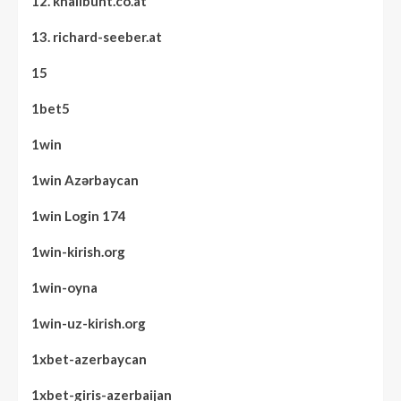
12. knallbunt.co.at
13. richard-seeber.at
15
1bet5
1win
1win Azərbaycan
1win Login 174
1win-kirish.org
1win-oyna
1win-uz-kirish.org
1xbet-azerbaycan
1xbet-giris-azerbaijan