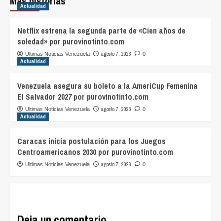
Más historias
Actualidad
Netflix estrena la segunda parte de «Cien años de
soledad» por purovinotinto.com
agosto 7, 2026
Ultimas Noticias Venezuela
0
Actualidad
Venezuela asegura su boleto a la AmeriCup Femenina
El Salvador 2027 por purovinotinto.com
agosto 7, 2026
Ultimas Noticias Venezuela
0
Actualidad
Caracas inicia postulación para los Juegos
Centroamericanos 2030 por purovinotinto.com
agosto 7, 2026
Ultimas Noticias Venezuela
0
Deja un comentario