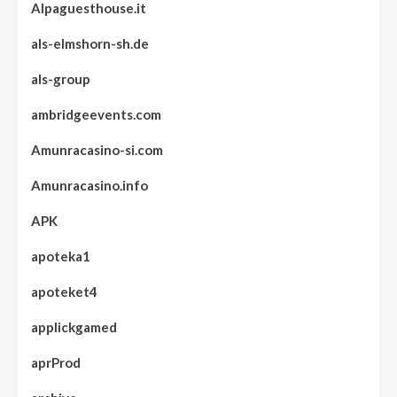
Alpaguesthouse.it
als-elmshorn-sh.de
als-group
ambridgeevents.com
Amunracasino-si.com
Amunracasino.info
APK
apoteka1
apoteket4
applickgamed
aprProd