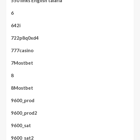
550 links English talaria
6
642i
722p8q0xd4
777casino
7Mostbet
8
8Mostbet
9600_prod
9600_prod2
9600_sat
9600_sat2