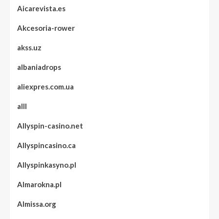
Aicarevista.es
Akcesoria-rower
akss.uz
albaniadrops
aliexpres.com.ua
alll
Allyspin-casino.net
Allyspincasino.ca
Allyspinkasyno.pl
Almarokna.pl
Almissa.org