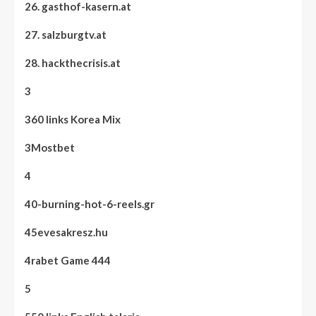
26. gasthof-kasern.at
27. salzburgtv.at
28. hackthecrisis.at
3
360 links Korea Mix
3Mostbet
4
40-burning-hot-6-reels.gr
45evesakresz.hu
4rabet Game 444
5