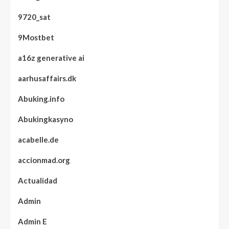
9720_sat
9Mostbet
a16z generative ai
aarhusaffairs.dk
Abuking.info
Abukingkasyno
acabelle.de
accionmad.org
Actualidad
Admin
Admin E