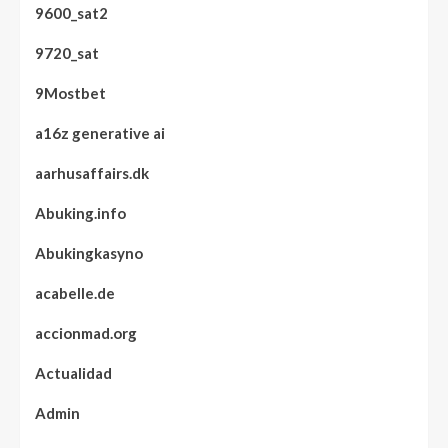
9600_sat2
9720_sat
9Mostbet
a16z generative ai
aarhusaffairs.dk
Abuking.info
Abukingkasyno
acabelle.de
accionmad.org
Actualidad
Admin