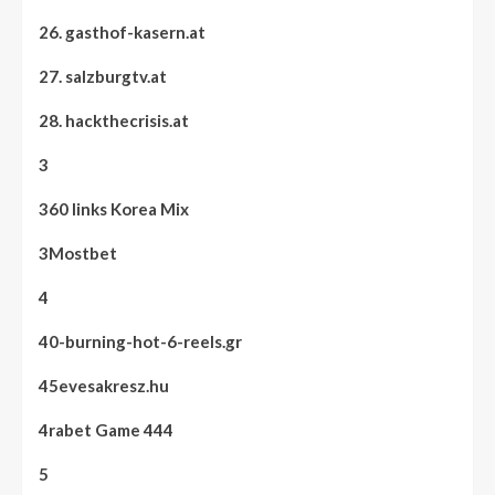
26. gasthof-kasern.at
27. salzburgtv.at
28. hackthecrisis.at
3
360 links Korea Mix
3Mostbet
4
40-burning-hot-6-reels.gr
45evesakresz.hu
4rabet Game 444
5