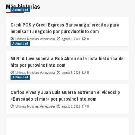
Más historias
Actualidad
Credi POS y Credi Express Bancamiga: créditos para
impulsar tu negocio por purovinotinto.com
agosto 5, 2026
Ultimas Noticias Venezuela
0
Actualidad
MLB: Altuve supera a Bob Abreu en la lista histórica de
hits por purovinotinto.com
agosto 5, 2026
Ultimas Noticias Venezuela
0
Actualidad
Carlos Vives y Juan Luis Guerra estrenan el videoclip
«Buscando el mar» por purovinotinto.com
agosto 5, 2026
Ultimas Noticias Venezuela
0