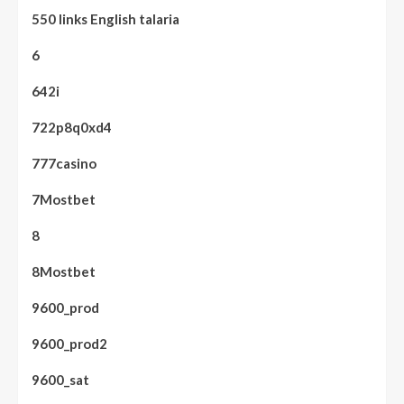
550 links English talaria
6
642i
722p8q0xd4
777casino
7Mostbet
8
8Mostbet
9600_prod
9600_prod2
9600_sat