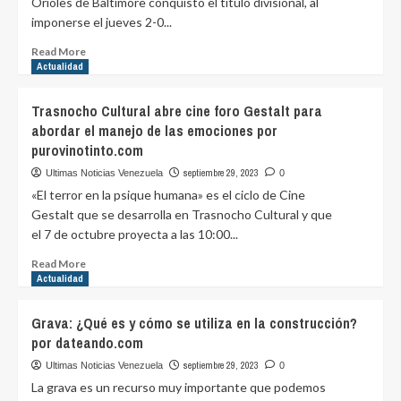
Orioles de Baltimore conquistó el título divisional, al
la
imponerse el jueves 2-0...
depresión
y
Read
Read More
rebajar
more
Actualidad
la
about
ansiedad
Orioles
Trasnocho Cultural abre cine foro Gestalt para
por
de
purovinotinto.com
abordar el manejo de las emociones por
Baltimore
purovinotinto.com
se
coronaron
septiembre 29, 2023
Ultimas Noticias Venezuela
0
campeones
«El terror en la psique humana» es el ciclo de Cine
de
Gestalt que se desarrolla en Trasnocho Cultural y que
la
el 7 de octubre proyecta a las 10:00...
División
Este
Read
Read More
de
more
Actualidad
la
about
Liga
Trasnocho
Grava: ¿Qué es y cómo se utiliza en la construcción?
Americana
Cultural
por
por dateando.com
abre
purovinotinto.com
cine
septiembre 29, 2023
Ultimas Noticias Venezuela
0
foro
La grava es un recurso muy importante que podemos
Gestalt