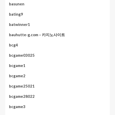
basunen
bating9
batwinner1
bauhutte-g.com – 카지노사이트
bcg4
bcgame03025
bcgame1
bcgame2
bcgame25021
bcgame28022
bcgame3