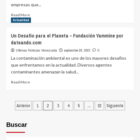
dateando.com
empresas que...
Read
Read More
more
Actualidad
about
Ventajas
Un Desafío para el Planeta – Fundación Yammine por
y
dateando.com
Desventajas
de
septiembre 28, 2023
Ultimas Noticias Venezuela
0
la
La contaminación ambiental es uno de los mayores desafíos
Era
que enfrentamos en la actualidad. Diversos agentes
Digital
contaminantes amenazan la salud...
–
Juan
Read
Read More
Francisco
more
Clerico
about
por
Un
Posts
dateando.com
Desafío
Anterior
1
2
3
4
5
…
32
Siguiente
para
pagination
el
Planeta
Buscar
–
Fundación