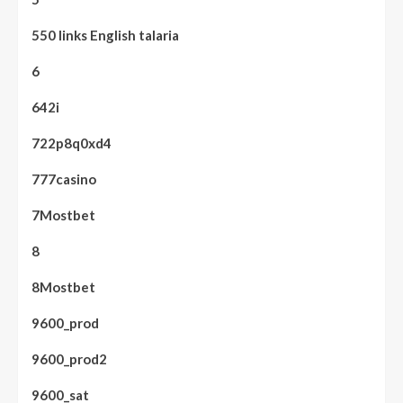
550 links English talaria
6
642i
722p8q0xd4
777casino
7Mostbet
8
8Mostbet
9600_prod
9600_prod2
9600_sat