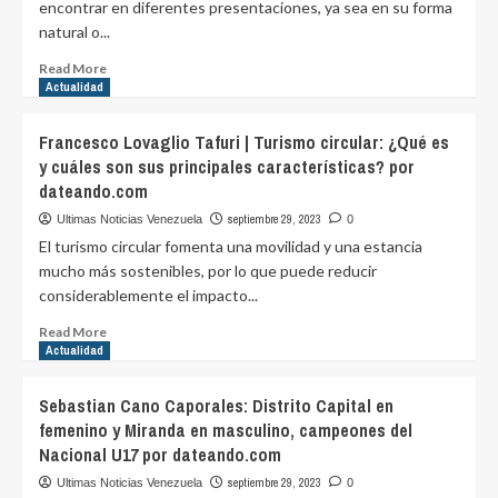
encontrar en diferentes presentaciones, ya sea en su forma
para
natural o...
abordar
el
Read
Read More
manejo
more
Actualidad
de
about
las
Grava:
Francesco Lovaglio Tafuri | Turismo circular: ¿Qué es
emociones
¿Qué
y cuáles son sus principales características? por
por
es
purovinotinto.com
dateando.com
y
cómo
septiembre 29, 2023
Ultimas Noticias Venezuela
0
se
El turismo circular fomenta una movilidad y una estancia
utiliza
mucho más sostenibles, por lo que puede reducir
en
considerablemente el impacto...
la
construcción?
Read
Read More
por
more
Actualidad
dateando.com
about
Francesco
Sebastian Cano Caporales: Distrito Capital en
Lovaglio
femenino y Miranda en masculino, campeones del
Tafuri
Nacional U17 por dateando.com
|
Turismo
septiembre 29, 2023
Ultimas Noticias Venezuela
0
circular: