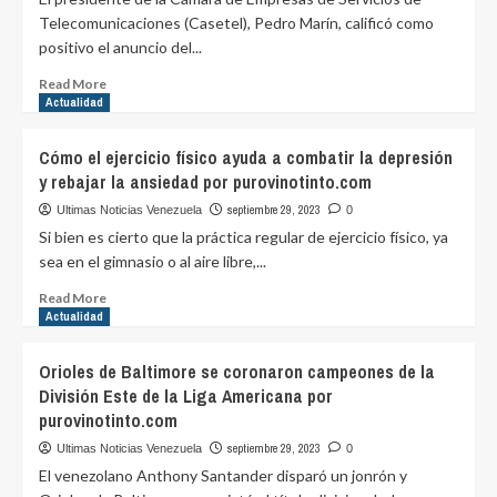
Telecomunicaciones (Casetel), Pedro Marín, calificó como
positivo el anuncio del...
Read
Read More
more
Actualidad
about
Casetel
Cómo el ejercicio físico ayuda a combatir la depresión
destaca
y rebajar la ansiedad por purovinotinto.com
crecimiento
en
septiembre 29, 2023
Ultimas Noticias Venezuela
0
el
Si bien es cierto que la práctica regular de ejercicio físico, ya
sector
sea en el gimnasio o al aire libre,...
telecomunicaciones
del
Read
Read More
país
more
Actualidad
por
about
purovinotinto.com
Cómo
Orioles de Baltimore se coronaron campeones de la
el
División Este de la Liga Americana por
ejercicio
purovinotinto.com
físico
ayuda
septiembre 29, 2023
Ultimas Noticias Venezuela
0
a
El venezolano Anthony Santander disparó un jonrón y
combatir