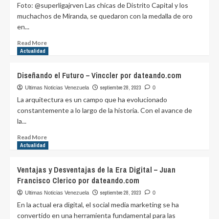
Foto: @superligajrven Las chicas de Distrito Capital y los
¿Qué
muchachos de Miranda, se quedaron con la medalla de oro
es
en...
y
cuáles
Read
Read More
son
more
Actualidad
sus
about
principales
Sebastian
Diseñando el Futuro – Vinccler por dateando.com
características?
Cano
por
Caporales:
septiembre 28, 2023
Ultimas Noticias Venezuela
0
dateando.com
Distrito
La arquitectura es un campo que ha evolucionado
Capital
constantemente a lo largo de la historia. Con el avance de
en
la...
femenino
y
Read
Read More
Miranda
more
Actualidad
en
about
masculino,
Diseñando
Ventajas y Desventajas de la Era Digital – Juan
campeones
el
Francisco Clerico por dateando.com
del
Futuro
Nacional
–
septiembre 28, 2023
Ultimas Noticias Venezuela
0
U17
Vinccler
En la actual era digital, el social media marketing se ha
por
por
convertido en una herramienta fundamental para las
dateando.com