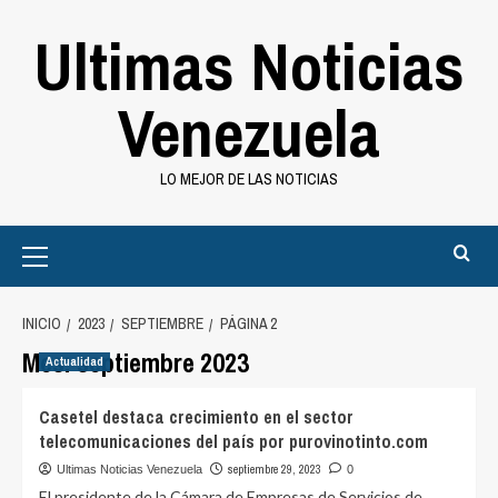
Saltar
Ultimas Noticias
al
contenido
Venezuela
LO MEJOR DE LAS NOTICIAS
Primary
Menu
INICIO
2023
SEPTIEMBRE
PÁGINA 2
Mes:
septiembre 2023
Actualidad
Casetel destaca crecimiento en el sector
telecomunicaciones del país por purovinotinto.com
septiembre 29, 2023
Ultimas Noticias Venezuela
0
El presidente de la Cámara de Empresas de Servicios de