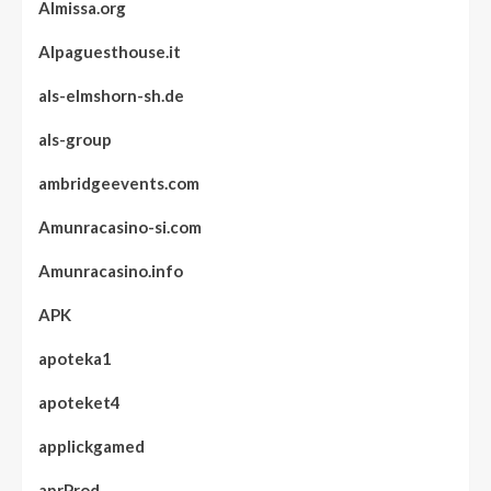
Almissa.org
Alpaguesthouse.it
als-elmshorn-sh.de
als-group
ambridgeevents.com
Amunracasino-si.com
Amunracasino.info
APK
apoteka1
apoteket4
applickgamed
aprProd