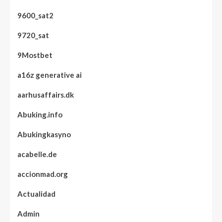
9600_sat2
9720_sat
9Mostbet
a16z generative ai
aarhusaffairs.dk
Abuking.info
Abukingkasyno
acabelle.de
accionmad.org
Actualidad
Admin