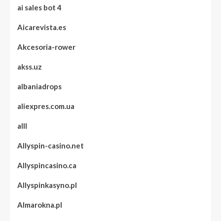
ai sales bot 4
Aicarevista.es
Akcesoria-rower
akss.uz
albaniadrops
aliexpres.com.ua
alll
Allyspin-casino.net
Allyspincasino.ca
Allyspinkasyno.pl
Almarokna.pl