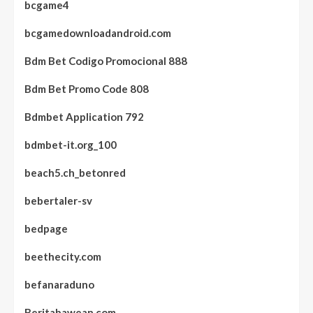
bcgame4
bcgamedownloadandroid.com
Bdm Bet Codigo Promocional 888
Bdm Bet Promo Code 808
Bdmbet Application 792
bdmbet-it.org_100
beach5.ch_betonred
bebertaler-sv
bedpage
beethecity.com
befanaraduno
Beritabawean.com