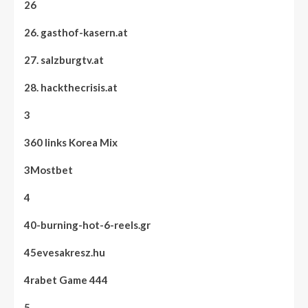
26
26. gasthof-kasern.at
27. salzburgtv.at
28. hackthecrisis.at
3
360 links Korea Mix
3Mostbet
4
40-burning-hot-6-reels.gr
45evesakresz.hu
4rabet Game 444
5