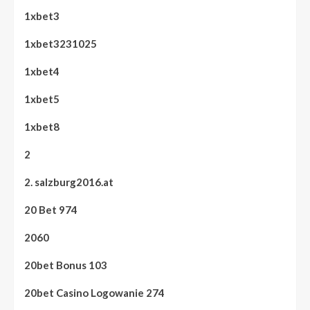
1xbet3
1xbet3231025
1xbet4
1xbet5
1xbet8
2
2. salzburg2016.at
20 Bet 974
2060
20bet Bonus 103
20bet Casino Logowanie 274