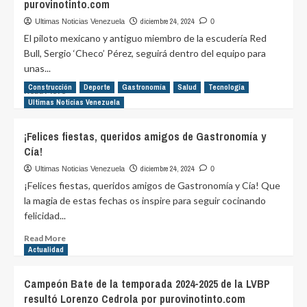
purovinotinto.com
Local
casino
diciembre 24, 2024
Ultimas Noticias Venezuela
0
For
El piloto mexicano y antiguo miembro de la escudería Red
the
Bull, Sergio ‘Checo’ Pérez, seguirá dentro del equipo para
Programs
unas...
on
the
Construcción
Deporte
Gastronomía
Salud
Tecnología
Read
Read More
internet
more
Ultimas Noticias Venezuela
Gamble
about
Red
¡Felices fiestas, queridos amigos de Gastronomía y
Bull informó
Cía!
que
Checo
diciembre 24, 2024
Ultimas Noticias Venezuela
0
Pérez
¡Felices fiestas, queridos amigos de Gastronomía y Cía! Que
desempeñará
la magia de estas fechas os inspire para seguir cocinando
un
felicidad...
nuevo
y
Read
Read More
estratégico
more
Actualidad
rol
about
en
¡Felices
Campeón Bate de la temporada 2024-2025 de la LVBP
la
fiestas,
resultó Lorenzo Cedrola por purovinotinto.com
escudería
queridos