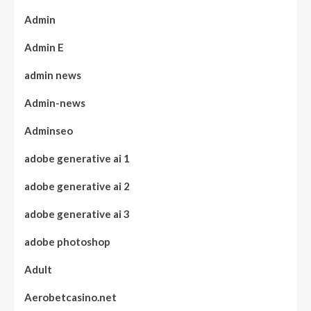
Admin
Admin E
admin news
Admin-news
Adminseo
adobe generative ai 1
adobe generative ai 2
adobe generative ai 3
adobe photoshop
Adult
Aerobetcasino.net