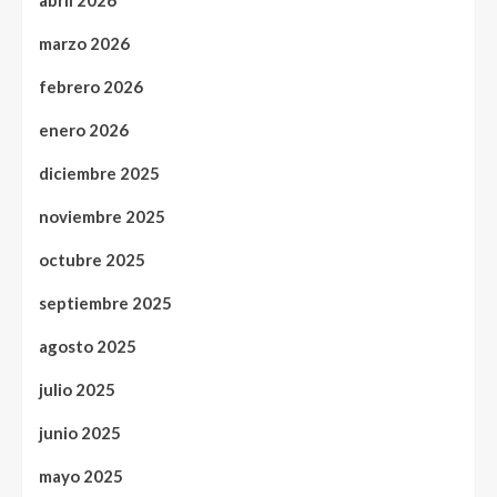
abril 2026
marzo 2026
febrero 2026
enero 2026
diciembre 2025
noviembre 2025
octubre 2025
septiembre 2025
agosto 2025
julio 2025
junio 2025
mayo 2025