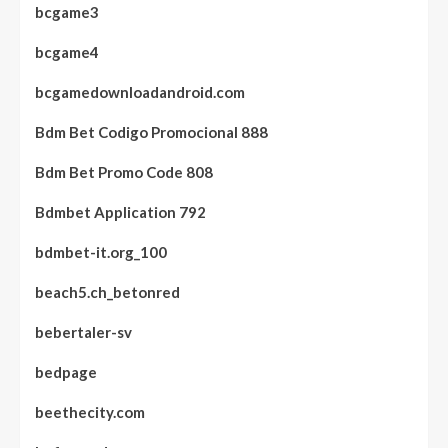
bcgame3
bcgame4
bcgamedownloadandroid.com
Bdm Bet Codigo Promocional 888
Bdm Bet Promo Code 808
Bdmbet Application 792
bdmbet-it.org_100
beach5.ch_betonred
bebertaler-sv
bedpage
beethecity.com