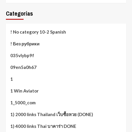
Categorías
! No category 10-2 Spanish
! Без рубрики
035vlybp9f
09en5a0h67
1
1 Win Aviator
1_5000_com
1) 2000 links Thailand เว็บซื้อหวย (DONE)
1) 4000 links Thai บาคาร่า DONE