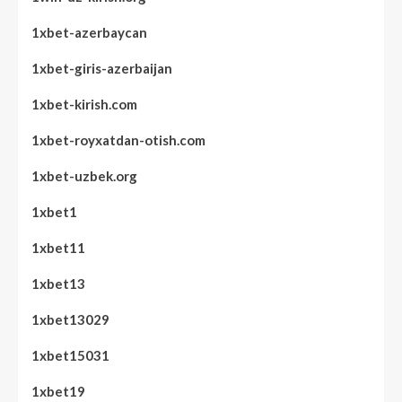
1xbet-azerbaycan
1xbet-giris-azerbaijan
1xbet-kirish.com
1xbet-royxatdan-otish.com
1xbet-uzbek.org
1xbet1
1xbet11
1xbet13
1xbet13029
1xbet15031
1xbet19