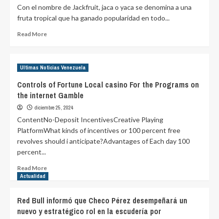
fix
Con el nombre de Jackfruit, jaca o yaca se denomina a una
2025
fruta tropical que ha ganado popularidad en todo...
Neue
Boni
Read
Read More
inoffizieller
more
mitarbeiter
about
Monat
Jackfruit,
Ultimas Noticias Venezuela
des
jaca
herbstbeginns
o
Controls of Fortune Local casino For the Programs on
yaca,
the internet Gamble
origen
y
diciembre 25, 2024
beneficios
ContentNo-Deposit IncentivesCreative Playing
de
PlatformWhat kinds of incentives or 100 percent free
una
revolves should i anticipate?Advantages of Each day 100
fruta
percent...
con
textura
Read
Read More
de
more
Actualidad
carne
about
Controls
Red Bull informó que Checo Pérez desempeñará un
of
nuevo y estratégico rol en la escudería por
Fortune