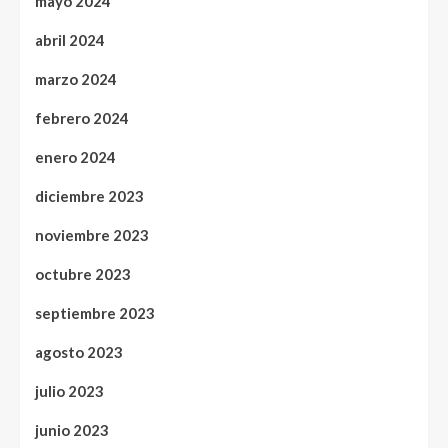
mayo 2024
abril 2024
marzo 2024
febrero 2024
enero 2024
diciembre 2023
noviembre 2023
octubre 2023
septiembre 2023
agosto 2023
julio 2023
junio 2023