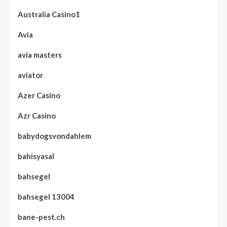
Australia Casino1
Avia
avia masters
aviator
Azer Casino
Azr Casino
babydogsvondahlem
bahisyasal
bahsegel
bahsegel 13004
bane-pest.ch