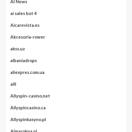
AI News
ai sales bot 4
Aicarevista.es
Akcesoria-rower
akss.uz
albaniadrops
aliexpres.com.ua
alll
Allyspin-casino.net
Allyspincasino.ca
Allyspinkasyno.pl
Almarokna.pl