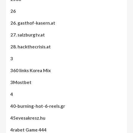
26
26. gasthof-kasern.at
27. salzburgtv.at
28. hackthecrisis.at
3
360 links Korea Mix
3Mostbet
4
40-burning-hot-6-reels.gr
45evesakresz.hu
4rabet Game 444