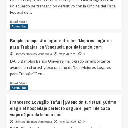
un acuerdo de transacción definitivo con la Oficina del Fiscal
Federal del...
Read
Read More
more
Actualidad
about
Hjalmar
Banplus ocupa 4to lugar entre los ‘Mejores Lugares
Gibelli
para Trabajar’ en Venezuela por dateando.com
logra
cierre
mayo 28, 2026
Ultimas Noticias Venezuela
0
legal
DAT.- Banplus Banco Universal ha logrado un importante
total
avance en el prestigioso ranking de ‘Los Mejores Lugares
y
para Trabajar™’ en...
definitivo
con
Read
Read More
justica
more
Actualidad
de
about
EEUU
Banplus
Francesco Lovaglio Tafuri | ¡Atención turistas! ¿Cómo
por
ocupa
elegir el hospedaje perfecto según el perfil de cada
dateando.com
4to
viajero? por dateando.com
lugar
entre
mayo 28, 2026
Ultimas Noticias Venezuela
0
los