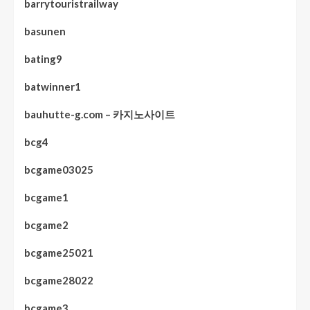
barrytouristrailway
basunen
bating9
batwinner1
bauhutte-g.com – 카지노사이트
bcg4
bcgame03025
bcgame1
bcgame2
bcgame25021
bcgame28022
bcgame3