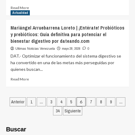
presentó
Read
Read More
su
more
Actualidad
‘Plan
about
de
Carlos
Mariángel Arruebarrena Loreto | ¡Entérate! Probióticos
Incentivos
Alessandro
2026’
y prebióticos: Guía definitiva para potenciar el
Cestari
en
bienestar digestivo por dateando.com
Infantini
Barinas
|
mayo 28, 2026
Ultimas Noticias Venezuela
0
por
Alivio
DAT.- Optimizar el funcionamiento del sistema digestivo se
dateando.com
financiero:
ha convertido en una de las metas más perseguidas por
¡Estrategias
quienes buscan...
de
reestructuración
Read
Read More
de
more
deuda
about
que
Mariángel
Posts
salvan
Arruebarrena
Anterior
1
…
3
4
5
6
7
8
9
…
corporaciones
Loreto
pagination
y
34
Siguiente
|
Estados!
¡Entérate!
por
Probióticos
dateando.com
Buscar
y