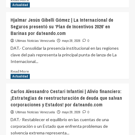
more
Actualidad
about
Cómo
Hjalmar Jesús Gibelli Gómez | La Internacional de
elegir
Seguros presentó su ‘Plan de Incentivos 2026’ en
personal
Barinas por dateando.com
especializado
para
mayo 28, 2026
Ultimas Noticias Venezuela
0
operaciones
DAT.- Consolidar la presencia institucional en las regiones
petroleras
clave del país representa la principal punta de lanza de La
por
Internacional...
dateando.com
Read
Read More
more
Actualidad
about
Hjalmar
Carlos Alessandro Cestari Infantini | Alivio financiero:
Jesús
¡Estrategias de reestructuración de deuda que salvan
Gibelli
corporaciones y Estados! por dateando.com
Gómez
|
mayo 28, 2026
Ultimas Noticias Venezuela
0
La
DAT.- Restablecer el equilibrio en las cuentas de una
Internacional
corporación o un Estado que enfrenta problemas de
de
solvencia extrema representa...
Seguros