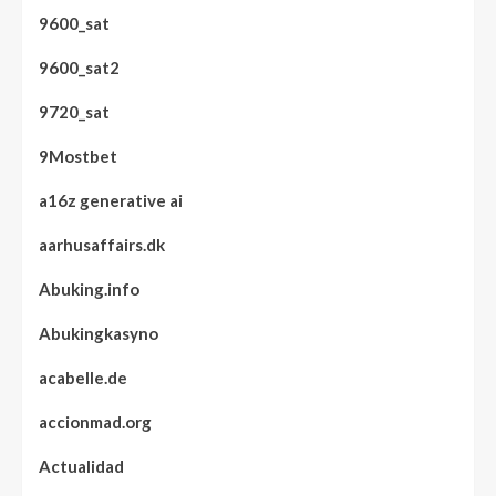
9600_sat
9600_sat2
9720_sat
9Mostbet
a16z generative ai
aarhusaffairs.dk
Abuking.info
Abukingkasyno
acabelle.de
accionmad.org
Actualidad