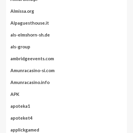
Almissa.org
Alpaguesthouse.it
als-elmshorn-sh.de
als-group
ambridgeevents.com
Amunracasino-si.com
Amunracasino.info
APK
apoteka1
apoteket4
applickgamed