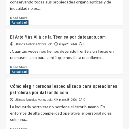
conservando todas sus propiedades organolépticas y de
por
Los
inocuidad no es...
dateando.com
Arquitectos
de
Read
Read More
la
more
Actualidad
Civilización:
about
Legado
Desafíos
El Arte Más Allá de la Técnica por dateando.com
de
de
Tres
la
mayo 28, 2026
Ultimas Noticias Venezuela
0
Maestros
Cadena
¿Cuántas veces nos hemos detenido frente a un lienzo en
por
de
un museo, solo para sentir que nos falta una «llave»...
dateando.com
Frío
por
Read
Read More
dateando.com
more
Actualidad
about
El
Cómo elegir personal especializado para operaciones
Arte
petroleras por dateando.com
Más
Allá
mayo 28, 2026
Ultimas Noticias Venezuela
0
de
La industria petrolera no perdona el error humano. En
la
entornos de alta complejidad operativa, el personal no es
Técnica
solo una...
por
dateando.com
Read
Read More