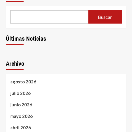
prebióticos:
Guía
definitiva
Buscar
para
potenciar
el
bienestar
Últimas Noticias
digestivo
por
dateando.com
Archivo
agosto 2026
julio 2026
junio 2026
mayo 2026
abril 2026