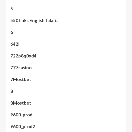
5
550 links English talaria
6
642i
722p8q0xd4
777casino
7Mostbet
8
8Mostbet
9600_prod
9600_prod2