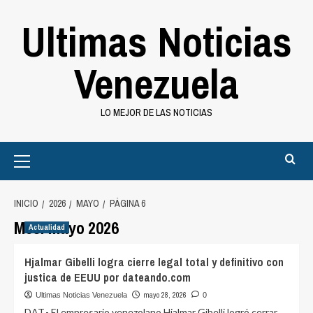
Saltar
Ultimas Noticias
al
contenido
Venezuela
LO MEJOR DE LAS NOTICIAS
Primary
Menu
INICIO
2026
MAYO
PÁGINA 6
Mes:
mayo 2026
Actualidad
Hjalmar Gibelli logra cierre legal total y definitivo con
justica de EEUU por dateando.com
mayo 28, 2026
Ultimas Noticias Venezuela
0
DAT.- El empresario venezolano Hjalmar Gibelli logró cerrar