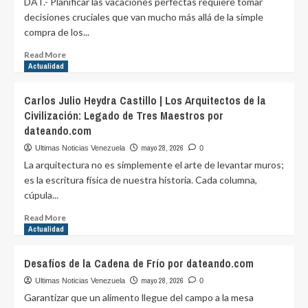
DAT.- Planificar las vacaciones perfectas requiere tomar
‘Mejores
decisiones cruciales que van mucho más allá de la simple
Lugares
compra de los...
para
Trabajar’
Read
Read More
en
more
Actualidad
Venezuela
about
por
Francesco
Carlos Julio Heydra Castillo | Los Arquitectos de la
dateando.com
Lovaglio
Civilización: Legado de Tres Maestros por
Tafuri
dateando.com
|
¡Atención
mayo 28, 2026
Ultimas Noticias Venezuela
0
turistas!
La arquitectura no es simplemente el arte de levantar muros;
¿Cómo
es la escritura física de nuestra historia. Cada columna,
elegir
cúpula...
el
hospedaje
Read
Read More
perfecto
more
Actualidad
según
about
el
Carlos
Desafíos de la Cadena de Frío por dateando.com
perfil
Julio
de
Heydra
mayo 28, 2026
Ultimas Noticias Venezuela
0
cada
Castillo
Garantizar que un alimento llegue del campo a la mesa
viajero?
|