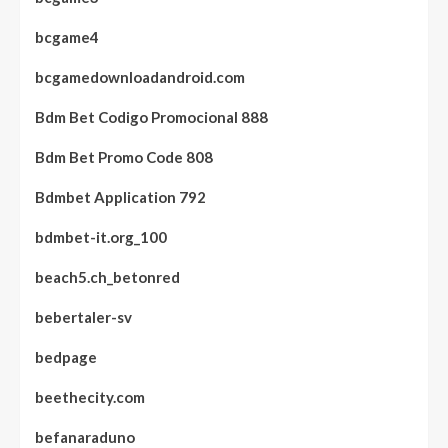
bcgame4
bcgamedownloadandroid.com
Bdm Bet Codigo Promocional 888
Bdm Bet Promo Code 808
Bdmbet Application 792
bdmbet-it.org_100
beach5.ch_betonred
bebertaler-sv
bedpage
beethecity.com
befanaraduno