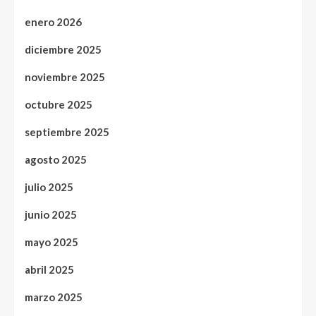
enero 2026
diciembre 2025
noviembre 2025
octubre 2025
septiembre 2025
agosto 2025
julio 2025
junio 2025
mayo 2025
abril 2025
marzo 2025