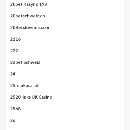
20bet Kasyno 193
20betschweiz.ch
20Betslovenia.com
2116
222
22bet Schweiz
24
25. mukusal.at
2520 links UK Casino
2568
26