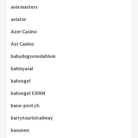
avia masters
aviator
Azer Casino
Azr Casino
babydogsvondahlem
bahisyasal
bahsegel
bahsegel 13004
bane-pest.ch
barrytouristrailway
basunen