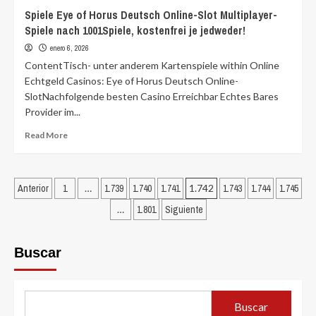
Avalon
Spiele Eye of Horus Deutsch Online-Slot Multiplayer-
Artistry
Spiele nach 1001Spiele, kostenfrei je jedweder!
II:
Komentář,
enero 6, 2026
fotografie
ContentTisch- unter anderem Kartenspiele within Online
a
Echtgeld Casinos: Eye of Horus Deutsch Online-
odplutí
SlotNachfolgende besten Casino Erreichbar Echtes Bares
Stažení
Provider im...
aplikace
Trinocasino
Read
Read More
v
more
Česko
about
z
Spiele
Posts
přístavů
Eye
Anterior
1
…
1.739
1.740
1.741
1.742
1.743
1.744
1.745
pro
of
pagination
kritika
…
1.801
Siguiente
Horus
výletních
Deutsch
lodí
Online-
Buscar
Slot
Multiplayer-
Spiele
nach
Buscar
1001Spiele,