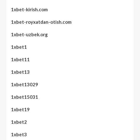
1xbet-kirish.com
1xbet-royxatdan-otish.com
1xbet-uzbek.org
1xbet1
1xbet11
1xbet13
1xbet13029
1xbet15031
1xbet19
1xbet2
1xbet3