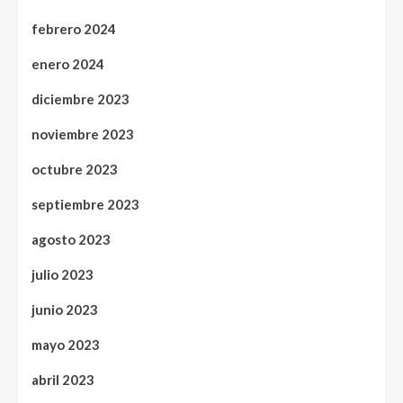
febrero 2024
enero 2024
diciembre 2023
noviembre 2023
octubre 2023
septiembre 2023
agosto 2023
julio 2023
junio 2023
mayo 2023
abril 2023