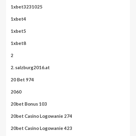
1xbet3231025
1xbet4
1xbet5
1xbet8
2
2. salzburg2016.at
20 Bet 974
2060
20bet Bonus 103
20bet Casino Logowanie 274
20bet Casino Logowanie 423