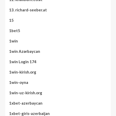
13. richard-seeber.at
15
1bet5
1win
1win Azərbaycan
1win Login 174
1win-kirish.org
1win-oyna
1win-uz-kirish.org
1xbet-azerbaycan
1xbet-giris-azerbaijan