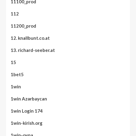
11100_prod
112
11200_prod
12. knallbunt.co.at
13. richard-seeber.at
15
1bet5
1win
1win Azərbaycan
1win Login 174
1win-kirish.org
1win-oyna