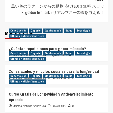
黒い色のラグーンからの動物>賭け100％無料 スロッ
ト golden fish tank +リアルマネー2025を与える！
Construcción
Deporte
Gastronomía
Salud
Tecnología
Más historias
Ultimas Noticias Venezuela
¿Cuántas repeticiones para ganar músculo?
Construcción
Deporte
Gastronomía
Salud
Tecnología
agosto 4, 2026
Ultimas Noticias Venezuela
0
Ultimas Noticias Venezuela
Zonas azules y vínculos sociales para la longevidad
Construcción
Deporte
Gastronomía
Salud
Tecnología
julio 31, 2026
Ultimas Noticias Venezuela
0
Ultimas Noticias Venezuela
Curso Gratis de Longevidad y Antienvejecimiento:
Aprende
julio 30, 2026
Ultimas Noticias Venezuela
0