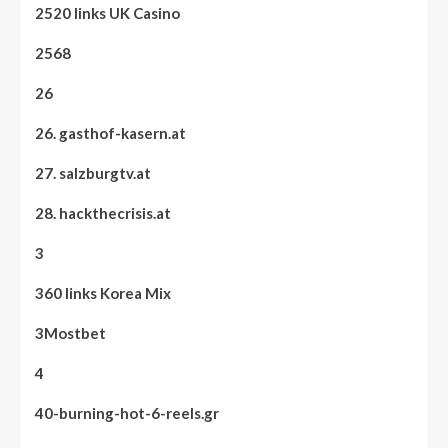
2520 links UK Casino
2568
26
26. gasthof-kasern.at
27. salzburgtv.at
28. hackthecrisis.at
3
360 links Korea Mix
3Mostbet
4
40-burning-hot-6-reels.gr