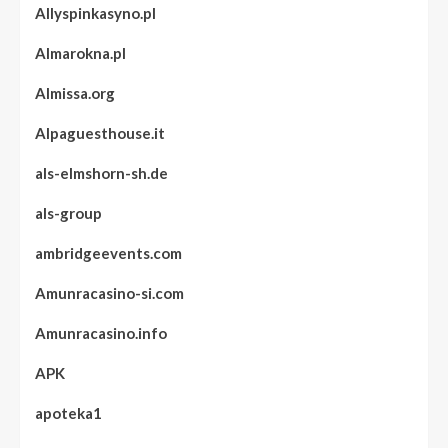
Allyspinkasyno.pl
Almarokna.pl
Almissa.org
Alpaguesthouse.it
als-elmshorn-sh.de
als-group
ambridgeevents.com
Amunracasino-si.com
Amunracasino.info
APK
apoteka1