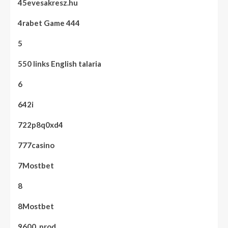
45evesakresz.hu
4rabet Game 444
5
550 links English talaria
6
642i
722p8q0xd4
777casino
7Mostbet
8
8Mostbet
9600_prod