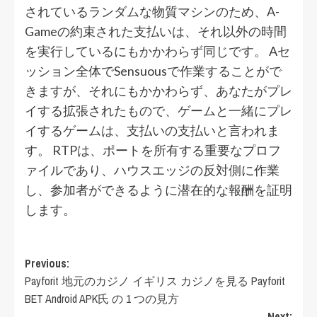
されているランダムな物質マシンのため、A-
Gameの約束された支払いは、それ以外の時間
を実行しているにもかかわらず同じです。 Aセ
ッション全体でSensuousで作業することがで
きますが、それにもかかわらず、あなたがプレ
イする拡張されたもので、ゲームと一緒にプレ
イするゲームは、支払いの支払いと言われま
す。 RTPは、ポートを所有する重要なプロフ
ァイルであり、ハウスエッジの反対側に作業
し、参加者ができるように潜在的な報酬を証明
します。
Post
Previous:
Payforit 地元のカジノ イギリス カジノを見る Payforit
navigation
BET Android APK氏 の 1 つの見方
Next: