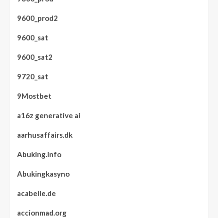
9600_prod2
9600_sat
9600_sat2
9720_sat
9Mostbet
a16z generative ai
aarhusaffairs.dk
Abuking.info
Abukingkasyno
acabelle.de
accionmad.org