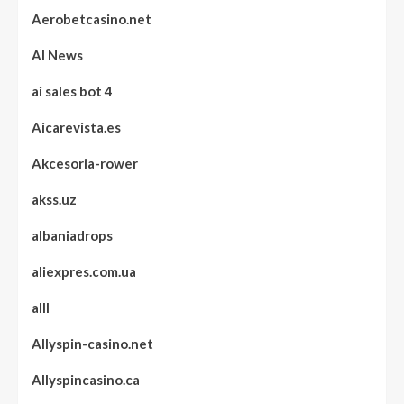
Aerobetcasino.net
AI News
ai sales bot 4
Aicarevista.es
Akcesoria-rower
akss.uz
albaniadrops
aliexpres.com.ua
alll
Allyspin-casino.net
Allyspincasino.ca