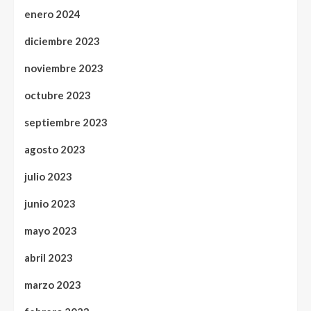
enero 2024
diciembre 2023
noviembre 2023
octubre 2023
septiembre 2023
agosto 2023
julio 2023
junio 2023
mayo 2023
abril 2023
marzo 2023