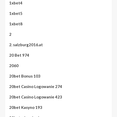
1xbet4
1xbet5
1xbet8
2
2. salzburg2016.at
20 Bet 974
2060
20bet Bonus 103
20bet Casino Logowanie 274
20bet Casino Logowanie 423
20bet Kasyno 193