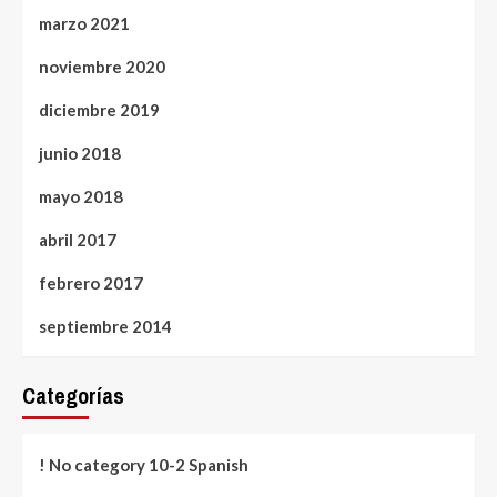
marzo 2021
noviembre 2020
diciembre 2019
junio 2018
mayo 2018
abril 2017
febrero 2017
septiembre 2014
Categorías
! No category 10-2 Spanish