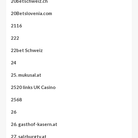
20betschweiz.ch
20Betslovenia.com
2116
222
22bet Schweiz
24
25. mukusal.at
2520 links UK Casino
2568
26
26. gasthof-kasern.at
27. salzburgtv.at