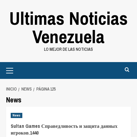
Saltar
Ultimas Noticias
al
contenido
Venezuela
LO MEJOR DE LAS NOTICIAS
Primary
Menu
INICIO
NEWS
PÁGINA 125
News
News
Sultan Games Справедливость и защита данных
игроков.1440