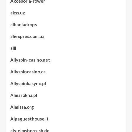
Akcesoria-rower
akss.uz
albaniadrops
aliexpres.com.ua
alll
Allyspin-casino.net
Allyspincasino.ca
Allyspinkasyno.pl
Almarokna.pl
Almissa.org
Alpaguesthouse.it
als-elmshorn-sh.de