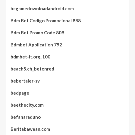
bcgamedownloadandroid.com
Bdm Bet Codigo Promocional 888
Bdm Bet Promo Code 808
Bdmbet Application 792
bdmbet-it.org_100
beach5.ch_betonred
bebertaler-sv
bedpage
beethecity.com
befanaraduno
Beritabawean.com