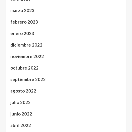
marzo 2023
febrero 2023
enero 2023
diciembre 2022
noviembre 2022
octubre 2022
septiembre 2022
agosto 2022
julio 2022
junio 2022
abril 2022