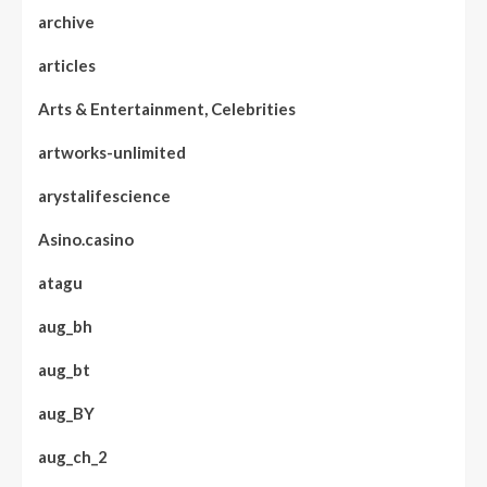
archive
articles
Arts & Entertainment, Celebrities
artworks-unlimited
arystalifescience
Asino.casino
atagu
aug_bh
aug_bt
aug_BY
aug_ch_2