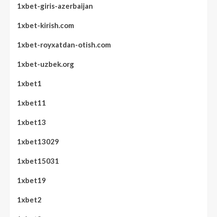
1xbet-giris-azerbaijan
1xbet-kirish.com
1xbet-royxatdan-otish.com
1xbet-uzbek.org
1xbet1
1xbet11
1xbet13
1xbet13029
1xbet15031
1xbet19
1xbet2