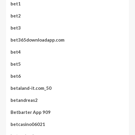
bet1
bet2
bet3
bet365downloadapp.com
bet4
bet5
bet6
betaland-it.com_50
betandreas2
Betbarter App 909
betcasino06021