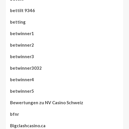
bettilt 9346
betting
betwinner1
betwinner2
betwinner3
betwinner3032
betwinner4
betwinner5
Bewertungen zu NV Casino Schweiz
bfnr
Bigclashcasino.ca