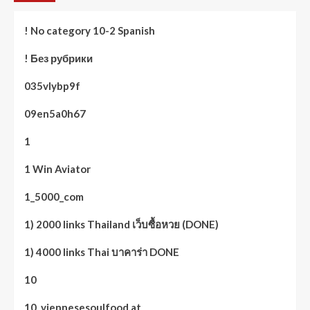
! No category 10-2 Spanish
! Без рубрики
035vlybp9f
09en5a0h67
1
1 Win Aviator
1_5000_com
1) 2000 links Thailand เว็บซื้อหวย (DONE)
1) 4000 links Thai บาคาร่า DONE
10
10. viennesesoulfood.at