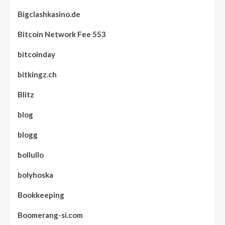
Bigclashkasino.de
Bitcoin Network Fee 553
bitcoinday
bitkingz.ch
Blitz
blog
blogg
bollullo
bolyhoska
Bookkeeping
Boomerang-si.com