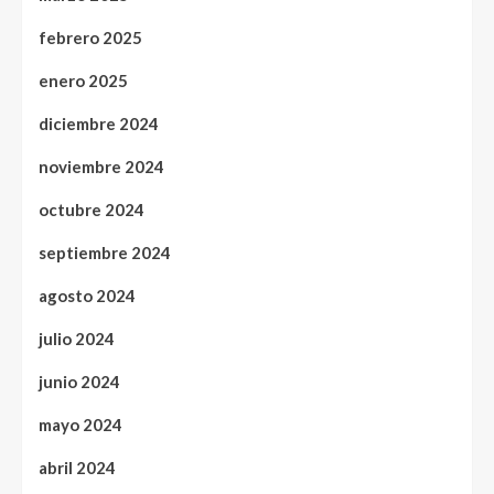
febrero 2025
enero 2025
diciembre 2024
noviembre 2024
octubre 2024
septiembre 2024
agosto 2024
julio 2024
junio 2024
mayo 2024
abril 2024