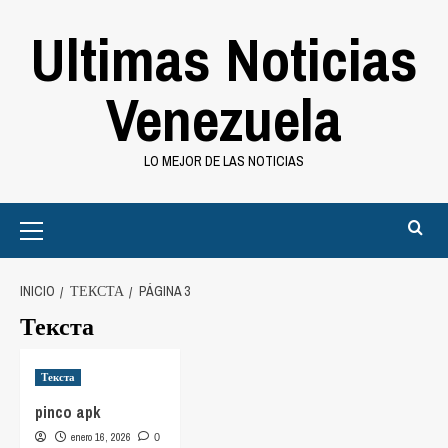
Saltar
Ultimas Noticias
al
contenido
Venezuela
LO MEJOR DE LAS NOTICIAS
Primary
Menu
INICIO
ТЕКСТА
PÁGINA 3
Текста
Текста
pinco apk
enero 16, 2026
0