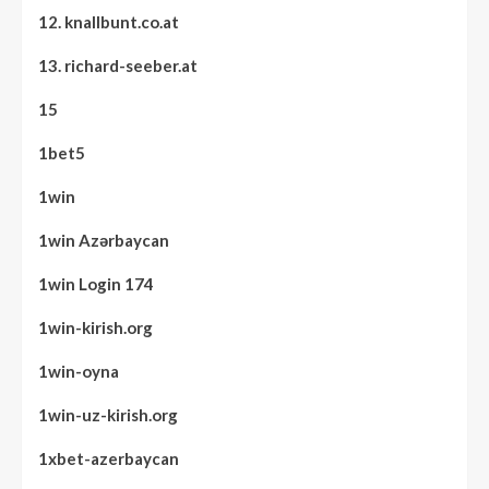
12. knallbunt.co.at
13. richard-seeber.at
15
1bet5
1win
1win Azərbaycan
1win Login 174
1win-kirish.org
1win-oyna
1win-uz-kirish.org
1xbet-azerbaycan