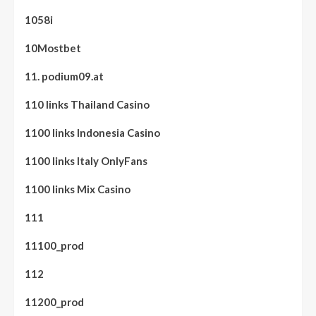
1058i
10Mostbet
11. podium09.at
110 links Thailand Casino
1100 links Indonesia Casino
1100 links Italy OnlyFans
1100 links Mix Casino
111
11100_prod
112
11200_prod