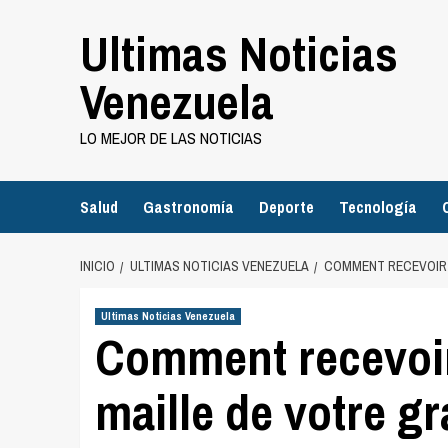
Saltar
Ultimas Noticias
al
contenido
Venezuela
LO MEJOR DE LAS NOTICIAS
Salud
Gastronomía
Deporte
Tecnología
INICIO
ULTIMAS NOTICIAS VENEZUELA
COMMENT RECEVOIR A
Ultimas Noticias Venezuela
Comment recevoir
maille de votre gr