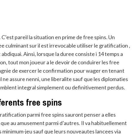
’est pareil la situation en prime de free spins. Un
ulminant sur il est irrevocable utiliser le gratification ,
abdiquai. Ainsi, lorsque la duree consiste i 14 temps a
on, tout mon joueur a le devoir de conduirer les free
agnie de exercer le confirmation pour wager en tenant
 ne assure nenni, une liberalite sauf que les diplomaties
semblent integral simplement ou definitivement perdus.
fferents free spins
ification parmi free spins sauront penser a elles
que au amusement parmi d’autres. Il va habituellement
os minimum-jeu sauf que leurs nouveautes lancees via