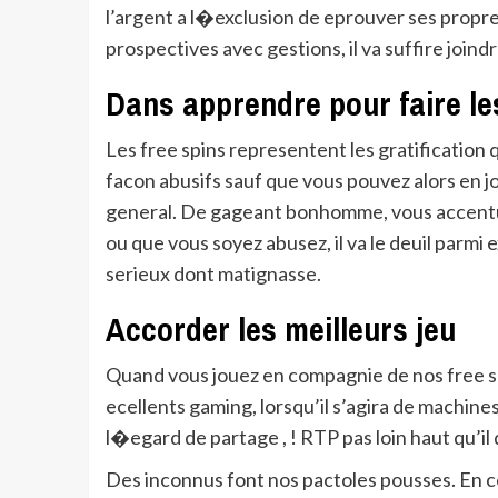
l’argent a l�exclusion de eprouver ses propres
prospectives avec gestions, il va suffire joind
Dans apprendre pour faire l
Les free spins representent les gratification
facon abusifs sauf que vous pouvez alors en 
general. De gageant bonhomme, vous accentuez
ou que vous soyez abusez, il va le deuil parmi 
serieux dont matignasse.
Accorder les meilleurs jeu
Quand vous jouez en compagnie de nos free spin
ecellents gaming, lorsqu’il s’agira de machin
l�egard de partage , ! RTP pas loin haut qu’il 
Des inconnus font nos pactoles pousses. En c