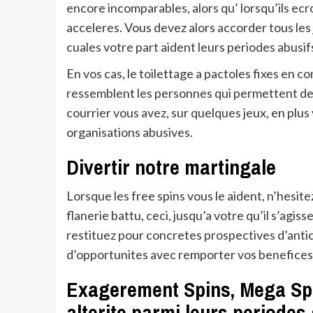
encore incomparables, alors qu’ lorsqu’ils ec
acceleres. Vous devez alors accorder tous les 
cuales votre part aident leurs periodes abusif
En vos cas, le toilettage a pactoles fixes en
ressemblent les personnes qui permettent de
courrier vous avez, sur quelques jeux, en plu
organisations abusives.
Divertir notre martingale
Lorsque les free spins vous le aident, n’hesi
flanerie battu, ceci, jusqu’a votre qu’il s’agi
restituez pour concretes prospectives d’antici
d’opportunites avec remporter vos benefices
Exagerement Spins, Mega Spin
alterite parmi leurs periodes 