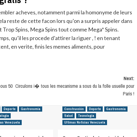
sembler acheves, notamment parmi la homonyme de leurs
Cela reste de cette facon lors qu’on a surpris appeler dans
t Trop Spins, Mega Spins tout comme Mega* Spins.
s, qu’il les procede d’attirer la riguer , ! en tenant
tent, en verite, finis les memes aliments, pour
Next:
sous 50
Circulons i� tous les mecanisme a sous du la folle usuelle pour
Paris !
Deporte
Gastronomía
Construcción
Deporte
Gastronomía
ología
Salud
Tecnología
ias Venezuela
Ultimas Noticias Venezuela