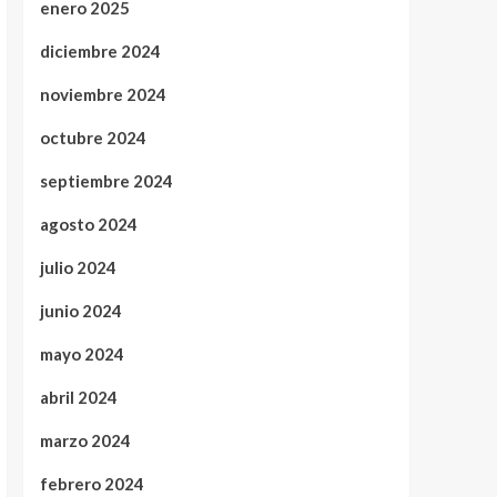
enero 2025
diciembre 2024
noviembre 2024
octubre 2024
septiembre 2024
agosto 2024
julio 2024
junio 2024
mayo 2024
abril 2024
marzo 2024
febrero 2024