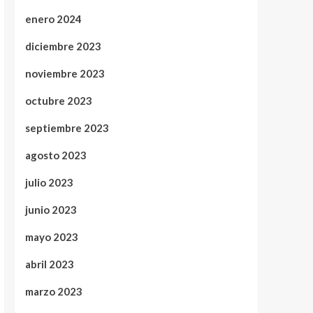
enero 2024
diciembre 2023
noviembre 2023
octubre 2023
septiembre 2023
agosto 2023
julio 2023
junio 2023
mayo 2023
abril 2023
marzo 2023