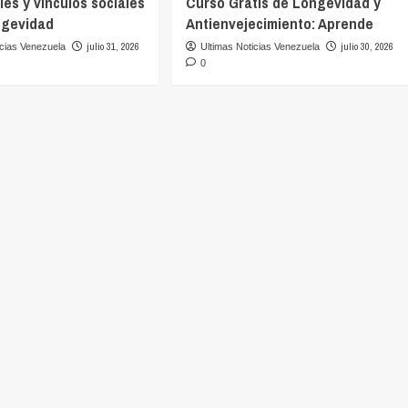
es y vínculos sociales
Curso Gratis de Longevidad y
ngevidad
Antienvejecimiento: Aprende
julio 31, 2026
julio 30, 2026
icias Venezuela
Ultimas Noticias Venezuela
0