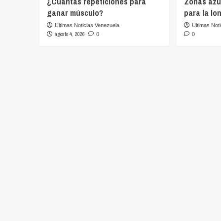
¿Cuántas repeticiones para
Zonas azul
ganar músculo?
para la lo
Ultimas Noticias Venezuela
Ultimas Not
agosto 4, 2026
0
0