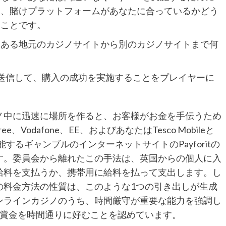
は、賭けプラットフォームがあなたに合っているかどう
ることです。
、ある地元のカジノサイトから別のカジノサイトまで何
収書を送信して、購入の成功を実施することをプレイヤーに
ノ中に迅速に場所を作ると、お客様がお金を手伝うため
Vodafone、EE、およびあなたはTesco Mobileと
機能するギャンブルのインターネットサイトのPayforitの
す。委員会から離れたこの手法は、英国からの個人に入
給料を支払うか、携帯用に給料を払って支出します。し
の料金方法の性質は、このような1つの引き出しが生成
ンラインカジノのうち、時間厳守が重要な能力を強調し
た賞金を時間通りに好むことを認めています。