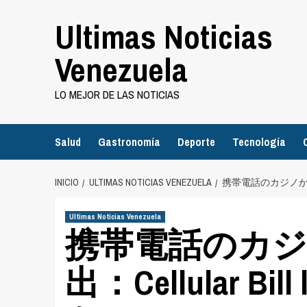
Saltar
Ultimas Noticias
al
contenido
Venezuela
LO MEJOR DE LAS NOTICIAS
Salud
Gastronomía
Deporte
Tecnología
INICIO
ULTIMAS NOTICIAS VENEZUELA
携帯電話のカジノからの最
Ultimas Noticias Venezuela
携帯電話のカ
出：Cellular Bi