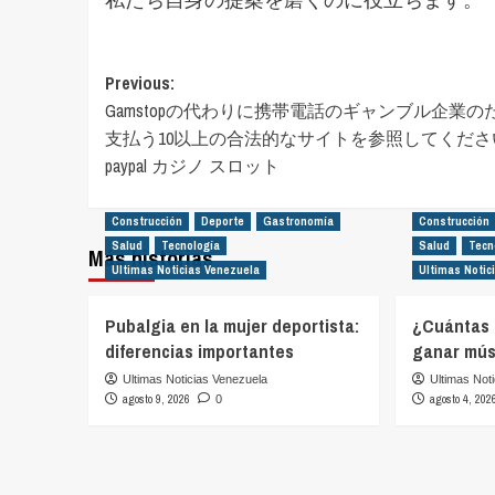
Post
Previous:
Gamstopの代わりに携帯電話のギャンブル企業の
navigation
支払う10以上の合法的なサイトを参照してくださ
paypal カジノ スロット
Construcción
Deporte
Gastronomía
Construcción
Salud
Tecnología
Salud
Tecn
Más historias
Ultimas Noticias Venezuela
Ultimas Notic
Pubalgia en la mujer deportista:
¿Cuántas 
diferencias importantes
ganar mús
Ultimas Noticias Venezuela
Ultimas Not
agosto 9, 2026
agosto 4, 202
0