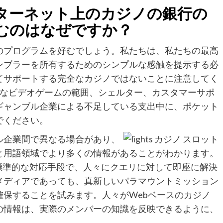
ターネット上のカジノの銀行の
を好むのはなぜですか？
のプログラムを好むでしょう。私たちは、私たちの最高
ンブラーを所有するためのシンプルな感触を提示する必
てサポートする完全なカジノではないことに注意してく
、広大なビデオゲームの範囲、シェルター、カスタマーサポ
ギャンブル企業による不足している支出中に、ポケット
でください。
ル企業間で異なる場合があり、
と用語領域でより多くの情報があることがわかります。
であり、標準的な対応手段で、人々にクエリに対して即座に解決
メディアであっても、真新しいパラマウントミッション
保することを試みます。人々がWebベースのカジノ
の情報は、実際のメンバーの知識を反映できるように、