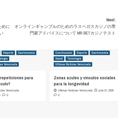
Next:
ために
オンラインギャンブルのためのラスベガスカジノの専
い
門家アドバイスについて MR BETカジノテスト
Deporte
Gastronomía
Construcción
Deporte
Gastronomía
ología
Salud
Tecnología
ias Venezuela
Ultimas Noticias Venezuela
repeticiones para
Zonas azules y vínculos sociales
culo?
para la longevidad
julio 31, 2026
icias Venezuela
Ultimas Noticias Venezuela
6
0
0