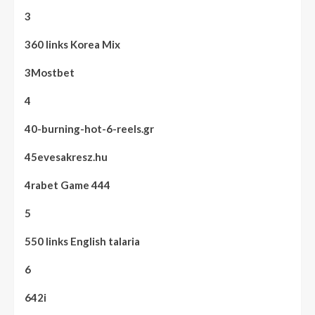
3
360 links Korea Mix
3Mostbet
4
40-burning-hot-6-reels.gr
45evesakresz.hu
4rabet Game 444
5
550 links English talaria
6
642i