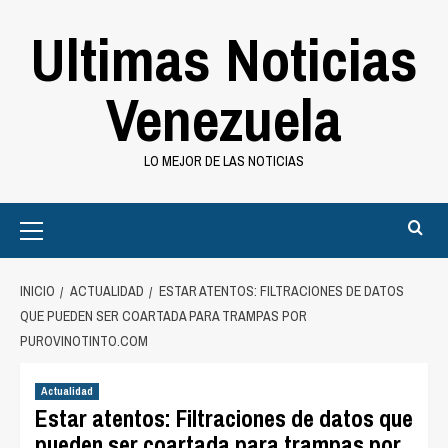
Saltar
Ultimas Noticias
al
contenido
Venezuela
LO MEJOR DE LAS NOTICIAS
Primary
Menu
INICIO
ACTUALIDAD
ESTAR ATENTOS: FILTRACIONES DE DATOS
QUE PUEDEN SER COARTADA PARA TRAMPAS POR
PUROVINOTINTO.COM
Actualidad
Estar atentos: Filtraciones de datos que
pueden ser coartada para trampas por