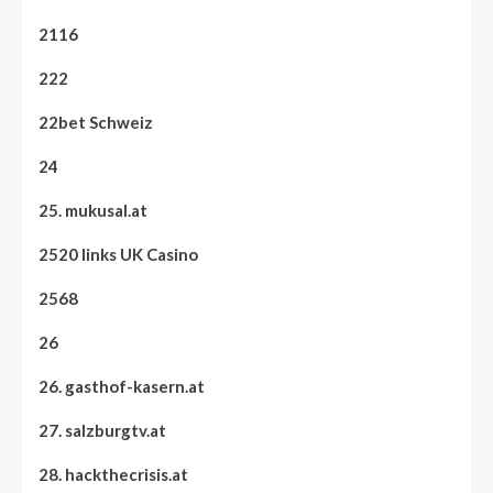
2116
222
22bet Schweiz
24
25. mukusal.at
2520 links UK Casino
2568
26
26. gasthof-kasern.at
27. salzburgtv.at
28. hackthecrisis.at