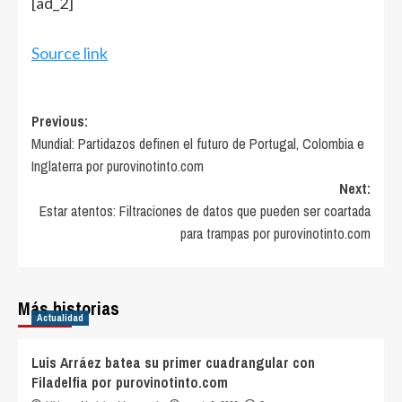
[ad_2]
Source link
Post
Previous:
Mundial: Partidazos definen el futuro de Portugal, Colombia e
navigation
Inglaterra por purovinotinto.com
Next:
Estar atentos: Filtraciones de datos que pueden ser coartada
para trampas por purovinotinto.com
Más historias
Actualidad
Luis Arráez batea su primer cuadrangular con
Filadelfia por purovinotinto.com