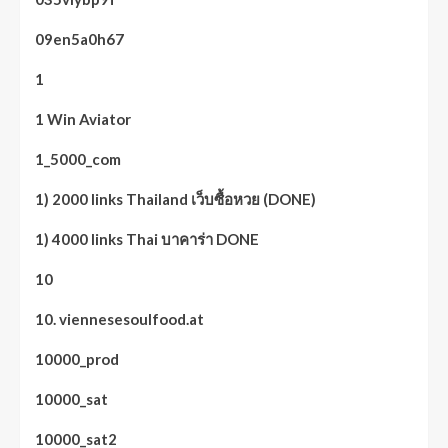
09en5a0h67
1
1 Win Aviator
1_5000_com
1) 2000 links Thailand เว็บซื้อหวย (DONE)
1) 4000 links Thai บาคาร่า DONE
10
10. viennesesoulfood.at
10000_prod
10000_sat
10000_sat2