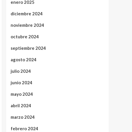
enero 2025
diciembre 2024
noviembre 2024
octubre 2024
septiembre 2024
agosto 2024
julio 2024
junio 2024
mayo 2024
abril 2024
marzo 2024
febrero 2024