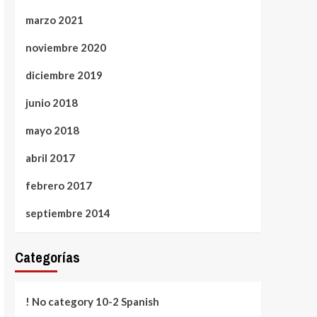
marzo 2021
noviembre 2020
diciembre 2019
junio 2018
mayo 2018
abril 2017
febrero 2017
septiembre 2014
Categorías
! No category 10-2 Spanish