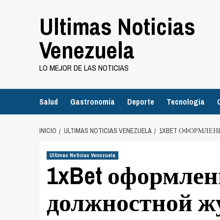
Saltar
Ultimas Noticias
al
contenido
Venezuela
LO MEJOR DE LAS NOTICIAS
Salud
Gastronomía
Deporte
Tecnología
INICIO
ULTIMAS NOTICIAS VENEZUELA
1XBET ОФОРМЛЕН
Ultimas Noticias Venezuela
1xBet оформлени
должностной жу