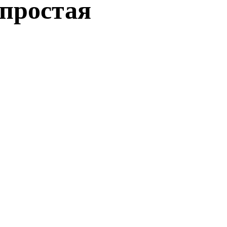
 простая