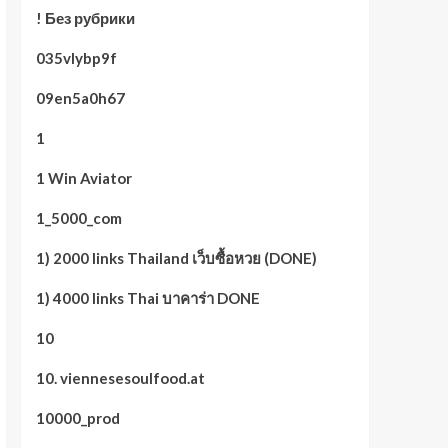
! Без рубрики
035vlybp9f
09en5a0h67
1
1 Win Aviator
1_5000_com
1) 2000 links Thailand เว็บซื้อหวย (DONE)
1) 4000 links Thai บาคาร่า DONE
10
10. viennesesoulfood.at
10000_prod