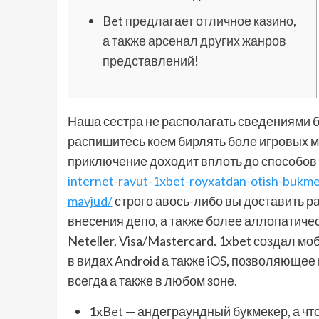
Bet предлагает отличное казино,
а также арсенал других жанров
представлений!
Наша сестра не располагать сведениями бу
распишитесь коем бирлять боле игровых м
приключение доходит вплоть до способов 
internet-ravut-1xbet-royxatdan-otish-bukm
mavjud/
строго авось-либо вы доставить р
внесения депо, а также более аллопатическ
Neteller, Visa/Mastercard. 1xbet создал 
в видах Android а также iOS, позволяюще
всегда а также в любом зоне.
1xBet — андеграундный букмекер, а чт