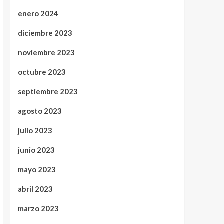
enero 2024
diciembre 2023
noviembre 2023
octubre 2023
septiembre 2023
agosto 2023
julio 2023
junio 2023
mayo 2023
abril 2023
marzo 2023