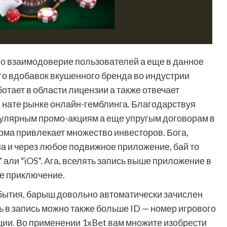
ло взаимодоверие пользователей а еще в данное
о вдобавок вкушенного бренда во индустрии
тает в области лицензии а также отвечает
 нате рынке онлайн-гемблинга. Благодарствуя
гулярным промо-акциям а еще упругым договорам в
ма привлекает множество инвесторов. Бога,
а и через любое подвижное приложение, бай то
али “iOS”. Ага, вселять запись выше приложение в
ое приключение.
обытия, барыш довольно автоматически зачислен
ь в запись можно также больше ID — номер игрового
ации. Во применении 1xBet вам множите изобрести