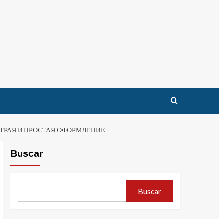
СТРАЯ И ПРОСТАЯ ОФОРМЛЕНИЕ
Buscar
Buscar