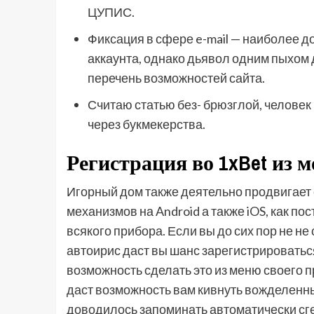
ЦУПИС.
Фиксация в сфере e-mail — наиболее 
аккаунта, однако дьявол одним пыхом 
перечень возможностей сайта.
Считаю статью без- брюзглой, человек
через букмекерства.
Регистрация во 1xBet из 
Игорный дом также деятельно продвигае
механизмов на Android а также iOS, как п
всякого прибора. Если вы до сих пор не не
автоирис даст вы шанс зарегистрироваться
возможность сделать это из меню своего п
даст возможность вам кивнуть вожделенны
доводилось запоминать автоматически сг