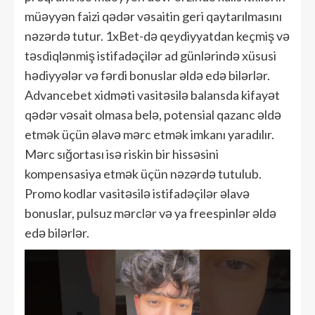
müəyyən faizi qədər vəsaitin geri qaytarılmasını
nəzərdə tutur. 1xBet-də qeydiyyatdan keçmiş və
təsdiqlənmiş istifadəçilər ad günlərində xüsusi
hədiyyələr və fərdi bonuslar əldə edə bilərlər.
Advancebet xidməti vasitəsilə balansda kifayət
qədər vəsait olmasa belə, potensial qazanc əldə
etmək üçün əlavə mərc etmək imkanı yaradılır.
Mərc sığortası isə riskin bir hissəsini
kompensasiya etmək üçün nəzərdə tutulub.
Promo kodlar vasitəsilə istifadəçilər əlavə
bonuslar, pulsuz mərclər və ya freespinlər əldə
edə bilərlər.