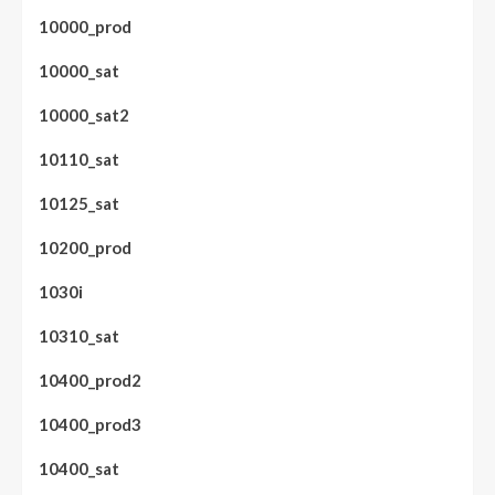
10000_prod
10000_sat
10000_sat2
10110_sat
10125_sat
10200_prod
1030i
10310_sat
10400_prod2
10400_prod3
10400_sat