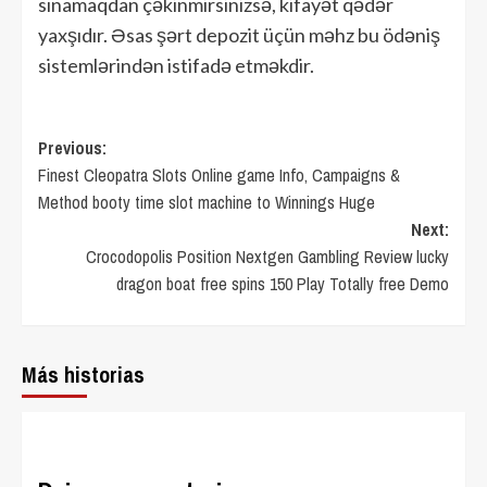
sınamaqdan çəkinmirsinizsə, kifayət qədər
yaxşıdır. Əsas şərt depozit üçün məhz bu ödəniş
sistemlərindən istifadə etməkdir.
Post
Previous:
Finest Cleopatra Slots Online game Info, Campaigns &
navigation
Method booty time slot machine to Winnings Huge
Next:
Crocodopolis Position Nextgen Gambling Review lucky
dragon boat free spins 150 Play Totally free Demo
Más historias