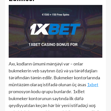
Axı, kodların ümumi mənşəyi var – onlar
bukmekerin veb saytının özü və ya tərəfdaşları
tərəfindən təmin edilir. Bukmeker kontorlarında
müntəzəm olaraq istifadə olunan üç əsas
1xbet
promosyon kodu qrupu bunlardır. 1xBet
bukmeker kontorunun saytında ilk dəfə
qeydiyyatdan keçən hər bir yeni istifadəçi xoş