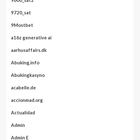
9720_sat
9Mostbet
a16z generative ai
aarhusaffairs.dk
Abuking.info
Abukingkasyno
acabelle.de
accionmad.org
Actualidad
Admin
Admin E