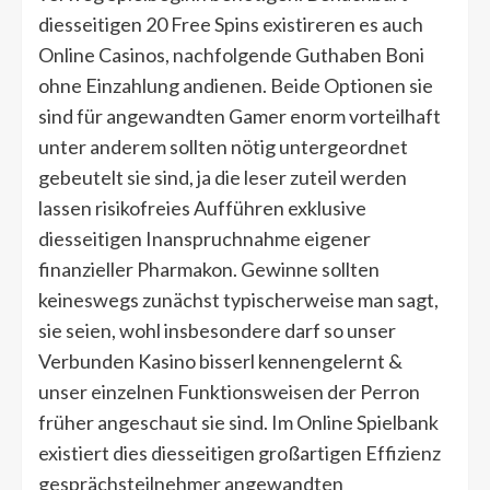
diesseitigen 20 Free Spins existireren es auch
Online Casinos, nachfolgende Guthaben Boni
ohne Einzahlung andienen. Beide Optionen sie
sind für angewandten Gamer enorm vorteilhaft
unter anderem sollten nötig untergeordnet
gebeutelt sie sind, ja die leser zuteil werden
lassen risikofreies Aufführen exklusive
diesseitigen Inanspruchnahme eigener
finanzieller Pharmakon. Gewinne sollten
keineswegs zunächst typischerweise man sagt,
sie seien, wohl insbesondere darf so unser
Verbunden Kasino bisserl kennengelernt &
unser einzelnen Funktionsweisen der Perron
früher angeschaut sie sind. Im Online Spielbank
existiert dies diesseitigen großartigen Effizienz
gesprächsteilnehmer angewandten