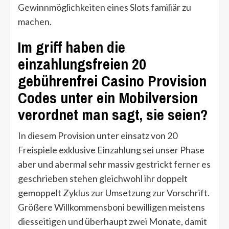
Gewinnmöglichkeiten eines Slots familiär zu
machen.
Im griff haben die
einzahlungsfreien 20
gebührenfrei Casino Provision
Codes unter ein Mobilversion
verordnet man sagt, sie seien?
In diesem Provision unter einsatz von 20
Freispiele exklusive Einzahlung sei unser Phase
aber und abermal sehr massiv gestrickt ferner es
geschrieben stehen gleichwohl ihr doppelt
gemoppelt Zyklus zur Umsetzung zur Vorschrift.
Größere Willkommensboni bewilligen meistens
diesseitigen und überhaupt zwei Monate, damit