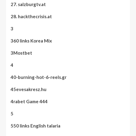
27. salzburgtv.at
28. hackthecrisis.at
3
360 links Korea Mix
3Mostbet
4
40-burning-hot-6-reels.gr
45evesakresz.hu
4rabet Game 444
5
550 links English talaria