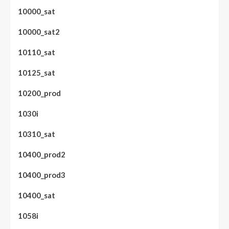
10000_sat
10000_sat2
10110_sat
10125_sat
10200_prod
1030i
10310_sat
10400_prod2
10400_prod3
10400_sat
1058i