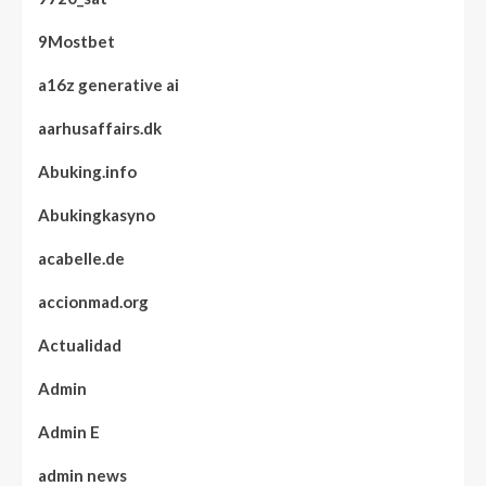
9Mostbet
a16z generative ai
aarhusaffairs.dk
Abuking.info
Abukingkasyno
acabelle.de
accionmad.org
Actualidad
Admin
Admin E
admin news