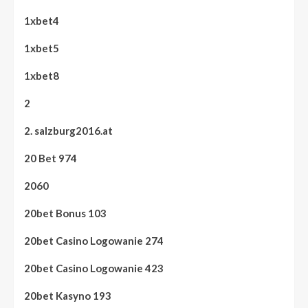
1xbet4
1xbet5
1xbet8
2
2. salzburg2016.at
20 Bet 974
2060
20bet Bonus 103
20bet Casino Logowanie 274
20bet Casino Logowanie 423
20bet Kasyno 193