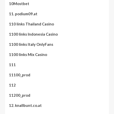
10Mostbet
11. podium09.at
110 links Thailand Casino
1100 links Indonesia Casino
1100 links Italy OnlyFans
1100 links Mix Casino
111
11100_prod
112
11200_prod
12. knallbunt.co.at