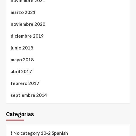
noviembre 2021
marzo 2021
noviembre 2020
diciembre 2019
junio 2018
mayo 2018
abril 2017
febrero 2017
septiembre 2014
Categorías
! No category 10-2 Spanish