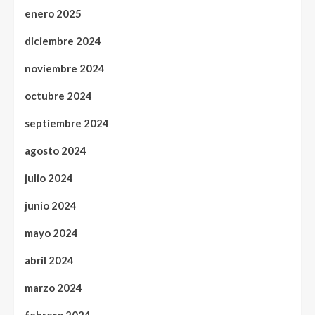
enero 2025
diciembre 2024
noviembre 2024
octubre 2024
septiembre 2024
agosto 2024
julio 2024
junio 2024
mayo 2024
abril 2024
marzo 2024