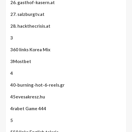
26. gasthof-kasern.at
27. salzburgtv.at
28. hackthecrisis.at
3
360 links Korea Mix
3Mostbet
4
40-burning-hot-6-reels.gr
45evesakresz.hu
4rabet Game 444
5
550 links English talaria