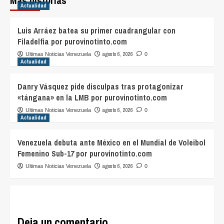
Más historias
Actualidad
Luis Arráez batea su primer cuadrangular con
Filadelfia por purovinotinto.com
agosto 6, 2026
Ultimas Noticias Venezuela
0
Actualidad
Danry Vásquez pide disculpas tras protagonizar
«tángana» en la LMB por purovinotinto.com
agosto 6, 2026
Ultimas Noticias Venezuela
0
Actualidad
Venezuela debuta ante México en el Mundial de Voleibol
Femenino Sub-17 por purovinotinto.com
agosto 6, 2026
Ultimas Noticias Venezuela
0
Deja un comentario