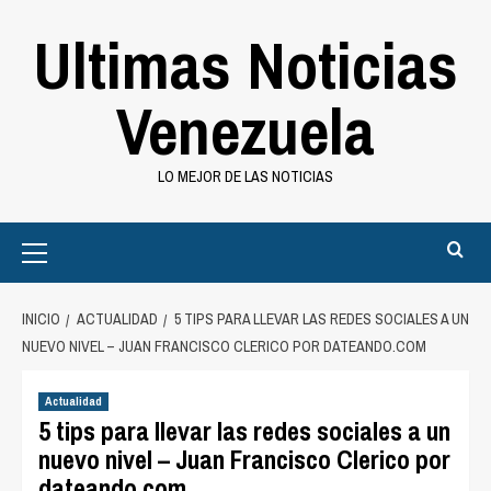
Saltar
Ultimas Noticias
al
contenido
Venezuela
LO MEJOR DE LAS NOTICIAS
Primary
Menu
INICIO
ACTUALIDAD
5 TIPS PARA LLEVAR LAS REDES SOCIALES A UN
NUEVO NIVEL – JUAN FRANCISCO CLERICO POR DATEANDO.COM
Actualidad
5 tips para llevar las redes sociales a un
nuevo nivel – Juan Francisco Clerico por
dateando.com