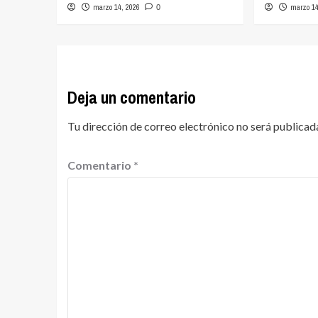
marzo 14, 2026
marzo 14
0
Deja un comentario
Tu dirección de correo electrónico no será publicad
Comentario
*