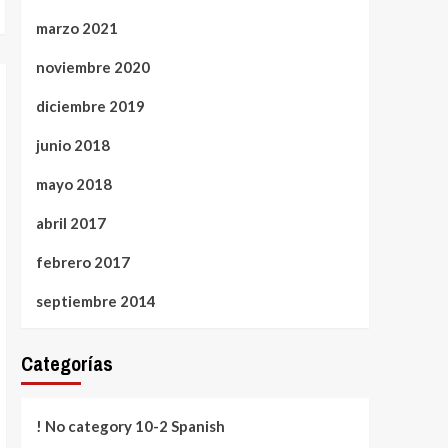
marzo 2021
noviembre 2020
diciembre 2019
junio 2018
mayo 2018
abril 2017
febrero 2017
septiembre 2014
Categorías
! No category 10-2 Spanish