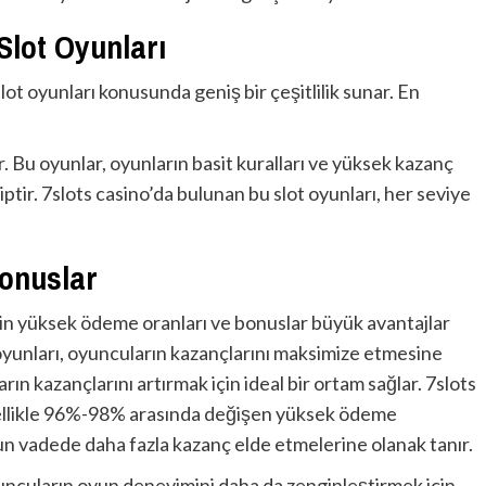
Slot Oyunları
lot oyunları konusunda geniş bir çeşitlilik sunar. En
alır. Bu oyunlar, oyunların basit kuralları ve yüksek kazanç
iptir. 7slots casino’da bulunan bu slot oyunları, her seviye
onuslar
çin yüksek ödeme oranları ve bonuslar büyük avantajlar
 oyunları, oyuncuların kazançlarını maksimize etmesine
ın kazançlarını artırmak için ideal bir ortam sağlar. 7slots
enellikle 96%-98% arasında değişen yüksek ödeme
zun vadede daha fazla kazanç elde etmelerine olanak tanır.
yuncuların oyun deneyimini daha da zenginleştirmek için