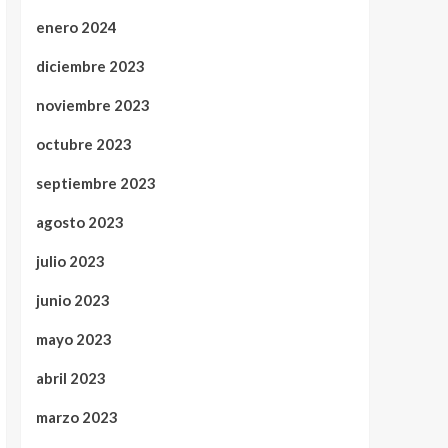
enero 2024
diciembre 2023
noviembre 2023
octubre 2023
septiembre 2023
agosto 2023
julio 2023
junio 2023
mayo 2023
abril 2023
marzo 2023