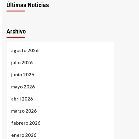
Últimas Noticias
Archivo
agosto 2026
julio 2026
junio 2026
mayo 2026
abril 2026
marzo 2026
febrero 2026
enero 2026