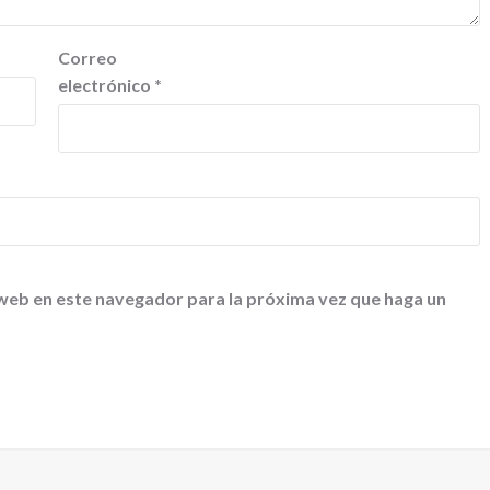
Correo
electrónico
*
 web en este navegador para la próxima vez que haga un