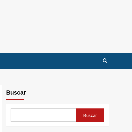
Buscar
Buscar