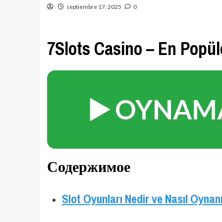
septiembre 17, 2025
0
7Slots Casino – En Popül
▶️ OYNAM
Содержимое
Slot Oyunları Nedir ve Nasıl Oynan