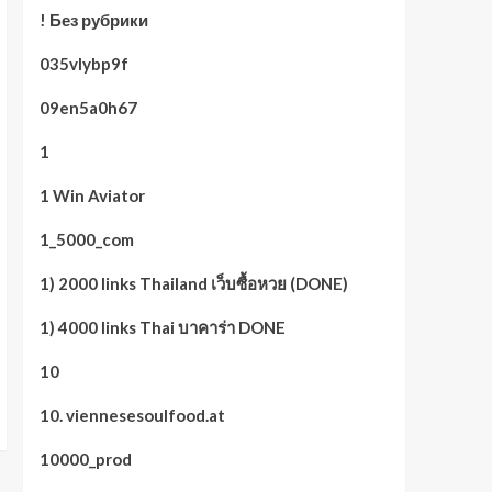
! Без рубрики
035vlybp9f
09en5a0h67
1
1 Win Aviator
1_5000_com
1) 2000 links Thailand เว็บซื้อหวย (DONE)
1) 4000 links Thai บาคาร่า DONE
10
10. viennesesoulfood.at
10000_prod