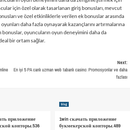
ncular için özel olarak tasarlanan giriş bonusları, mevcut
onusları ve özel etkinliklerle verilen ek bonuslar arasında
n oyunları daha fazla oynayarak kazançlarını artırmalarına
an bonuslar, oyuncuların oyun deneyimini daha da
deal bir ortam sağlar.
Next:
nline
En iyi 5 PA canlı uzman web tabanlı casino: Promosyonlar ve daha
fazlası
blog
чать приложение
1win скачать приложение
ской конторы.536
букмекерской конторы.489