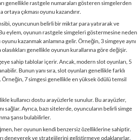
arı genellikle rastgele numaraları gösteren simgelerden
ada ortaya çıkması oyunu kazandırır.
ibi, oyuncunun belirli bir miktar para yatırarak ve
 Bu eylem, oyunun rastgele simgeleri göstermesine neden
bu oyunu kazanmak anlamına gelir. Örneğin, 3 simgeye aynı
lasılıkları genellikle oyunun kurallarına göre değişir.
geye sahip tablolar içerir. Ancak, modern slot oyunları, 5
abilir. Bunun yanı sıra, slot oyunları genellikle farklı
. Örneğin, 7 simgesi genellikle en yüksek ödülü temsil
likle kullanıcı dostu arayüzlerle sunulur. Bu arayüzler,
sağlar. Ayrıca, bazı sitelerde, oyuncuların belirli simge
ma şansı bulabilirler.
ağmen, her oyunun kendi benzersiz özelliklerine sahiptir.
rı deneyerek ve stratejilerini geliştirmeye odaklanırlar.