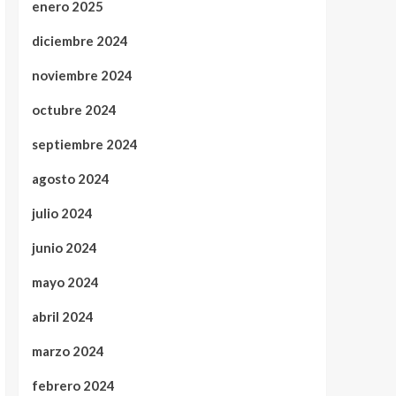
enero 2025
diciembre 2024
noviembre 2024
octubre 2024
septiembre 2024
agosto 2024
julio 2024
junio 2024
mayo 2024
abril 2024
marzo 2024
febrero 2024