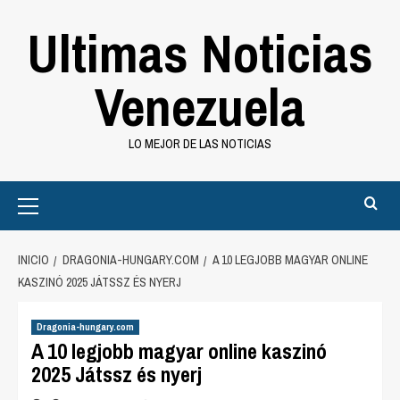
Saltar
Ultimas Noticias
al
contenido
Venezuela
LO MEJOR DE LAS NOTICIAS
Primary
Menu
INICIO
DRAGONIA-HUNGARY.COM
A 10 LEGJOBB MAGYAR ONLINE
KASZINÓ 2025 JÁTSSZ ÉS NYERJ
Dragonia-hungary.com
A 10 legjobb magyar online kaszinó
2025 Játssz és nyerj