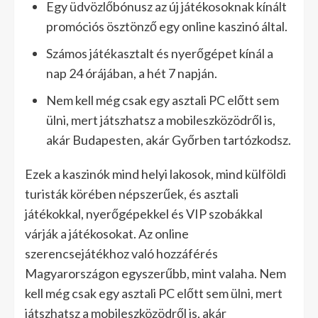
Egy üdvözlőbónusz az új játékosoknak kínált
promóciós ösztönző egy online kaszinó által.
Számos játékasztalt és nyerőgépet kínál a
nap 24 órájában, a hét 7 napján.
Nem kell még csak egy asztali PC előtt sem
ülni, mert játszhatsz a mobileszközödről is,
akár Budapesten, akár Győrben tartózkodsz.
Ezek a kaszinók mind helyi lakosok, mind külföldi
turisták körében népszerűek, és asztali
játékokkal, nyerőgépekkel és VIP szobákkal
várják a játékosokat. Az online
szerencsejátékhoz való hozzáférés
Magyarországon egyszerűbb, mint valaha. Nem
kell még csak egy asztali PC előtt sem ülni, mert
játszhatsz a mobileszközödről is, akár