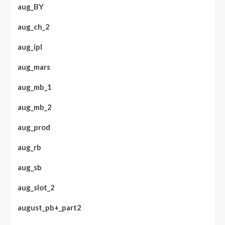
aug_BY
aug_ch_2
aug_ipl
aug_mars
aug_mb_1
aug_mb_2
aug_prod
aug_rb
aug_sb
aug_slot_2
august_pb+_part2