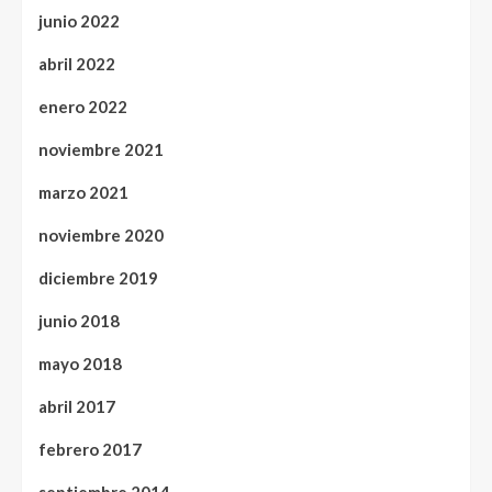
junio 2022
abril 2022
enero 2022
noviembre 2021
marzo 2021
noviembre 2020
diciembre 2019
junio 2018
mayo 2018
abril 2017
febrero 2017
septiembre 2014