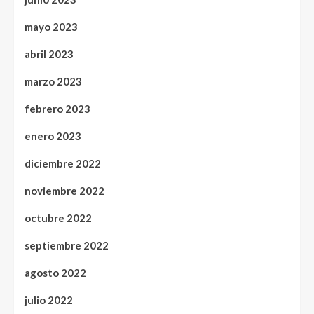
mayo 2023
abril 2023
marzo 2023
febrero 2023
enero 2023
diciembre 2022
noviembre 2022
octubre 2022
septiembre 2022
agosto 2022
julio 2022