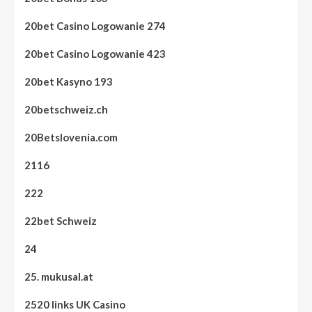
20bet Casino Logowanie 274
20bet Casino Logowanie 423
20bet Kasyno 193
20betschweiz.ch
20Betslovenia.com
2116
222
22bet Schweiz
24
25. mukusal.at
2520 links UK Casino