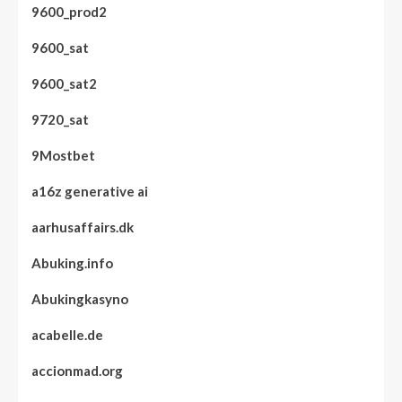
9600_prod2
9600_sat
9600_sat2
9720_sat
9Mostbet
a16z generative ai
aarhusaffairs.dk
Abuking.info
Abukingkasyno
acabelle.de
accionmad.org