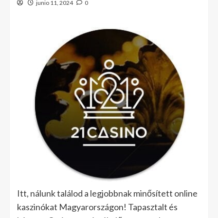
junio 11, 2024
0
Itt, nálunk találod a legjobbnak minősített online
kaszinókat Magyarországon! Tapasztalt és