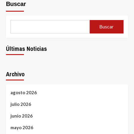
Buscar
Buscar
Últimas Noticias
Archivo
agosto 2026
julio 2026
junio 2026
mayo 2026