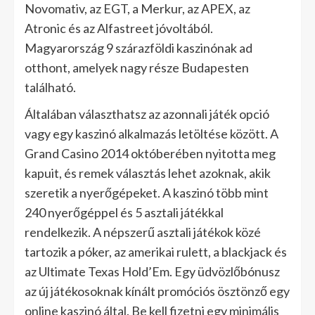
Novomativ, az EGT, a Merkur, az APEX, az
Atronic és az Alfastreet jóvoltából.
Magyarország 9 szárazföldi kaszinónak ad
otthont, amelyek nagy része Budapesten
található.
Általában választhatsz az azonnali játék opció
vagy egy kaszinó alkalmazás letöltése között. A
Grand Casino 2014 októberében nyitotta meg
kapuit, és remek választás lehet azoknak, akik
szeretik a nyerőgépeket. A kaszinó több mint
240 nyerőgéppel és 5 asztali játékkal
rendelkezik. A népszerű asztali játékok közé
tartozik a póker, az amerikai rulett, a blackjack és
az Ultimate Texas Hold’Em. Egy üdvözlőbónusz
az új játékosoknak kínált promóciós ösztönző egy
online kaszinó által. Be kell fizetni egy minimális