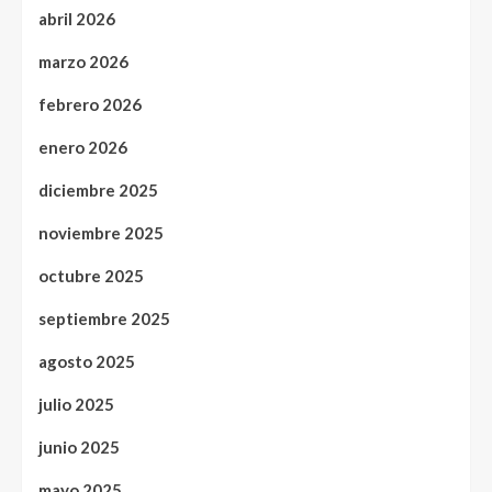
abril 2026
marzo 2026
febrero 2026
enero 2026
diciembre 2025
noviembre 2025
octubre 2025
septiembre 2025
agosto 2025
julio 2025
junio 2025
mayo 2025