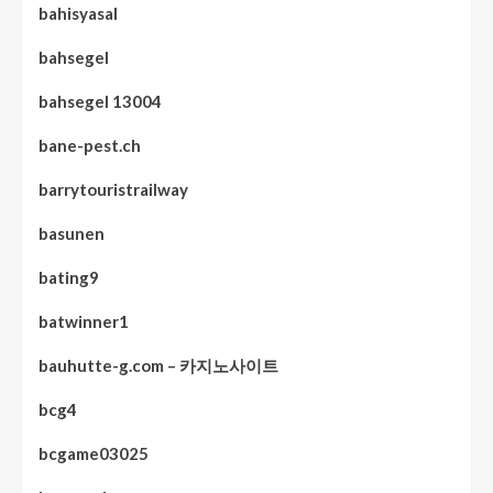
bahisyasal
bahsegel
bahsegel 13004
bane-pest.ch
barrytouristrailway
basunen
bating9
batwinner1
bauhutte-g.com – 카지노사이트
bcg4
bcgame03025