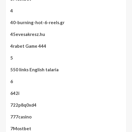
4
40-burning-hot-6-reels.gr
45evesakresz.hu
4rabet Game 444
5
550 links English talaria
6
642i
722p8q0xd4
777casino
7Mostbet