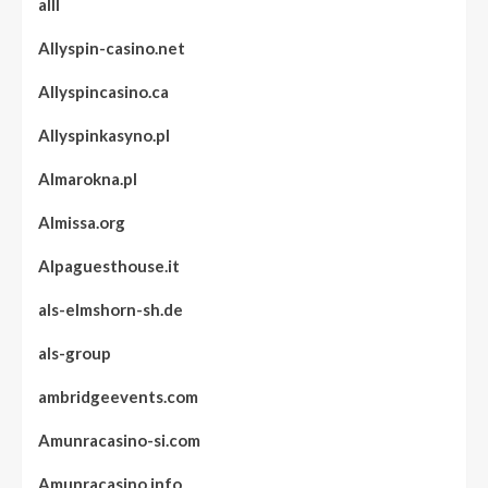
alll
Allyspin-casino.net
Allyspincasino.ca
Allyspinkasyno.pl
Almarokna.pl
Almissa.org
Alpaguesthouse.it
als-elmshorn-sh.de
als-group
ambridgeevents.com
Amunracasino-si.com
Amunracasino.info