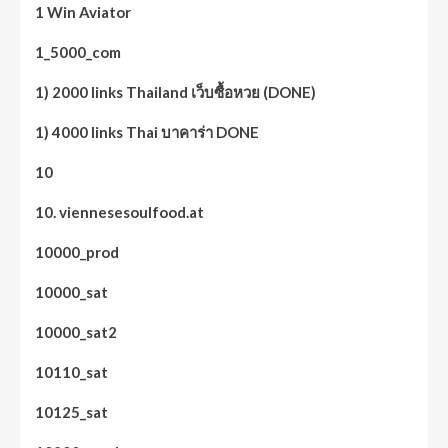
1 Win Aviator
1_5000_com
1) 2000 links Thailand เว็บซื้อหวย (DONE)
1) 4000 links Thai บาคาร่า DONE
10
10. viennesesoulfood.at
10000_prod
10000_sat
10000_sat2
10110_sat
10125_sat