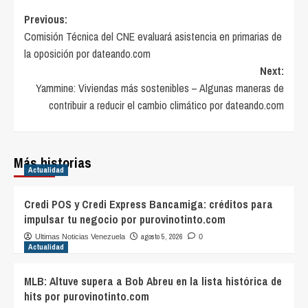
Post
Previous:
Comisión Técnica del CNE evaluará asistencia en primarias de
navigation
la oposición por dateando.com
Next:
Yammine: Viviendas más sostenibles – Algunas maneras de
contribuir a reducir el cambio climático por dateando.com
Más historias
Actualidad
Credi POS y Credi Express Bancamiga: créditos para
impulsar tu negocio por purovinotinto.com
agosto 5, 2026
Ultimas Noticias Venezuela
0
Actualidad
MLB: Altuve supera a Bob Abreu en la lista histórica de
hits por purovinotinto.com