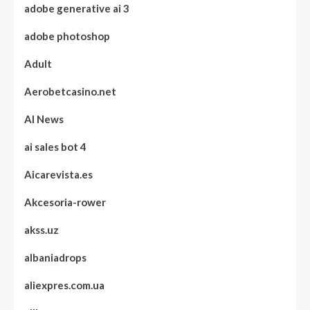
adobe generative ai 3
adobe photoshop
Adult
Aerobetcasino.net
AI News
ai sales bot 4
Aicarevista.es
Akcesoria-rower
akss.uz
albaniadrops
aliexpres.com.ua