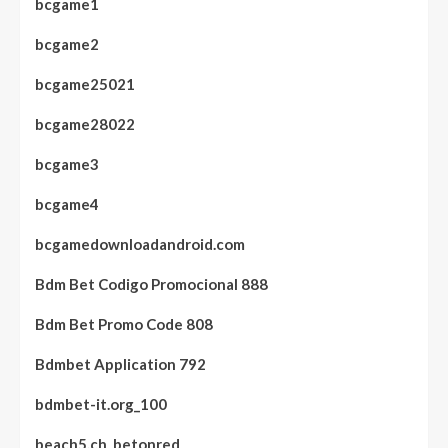
bcgame1
bcgame2
bcgame25021
bcgame28022
bcgame3
bcgame4
bcgamedownloadandroid.com
Bdm Bet Codigo Promocional 888
Bdm Bet Promo Code 808
Bdmbet Application 792
bdmbet-it.org_100
beach5.ch_betonred