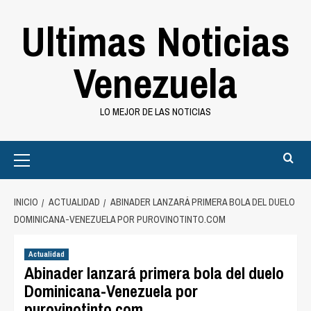
Saltar
Ultimas Noticias
al
contenido
Venezuela
LO MEJOR DE LAS NOTICIAS
Primary
Menu
INICIO
ACTUALIDAD
ABINADER LANZARÁ PRIMERA BOLA DEL DUELO
DOMINICANA-VENEZUELA POR PUROVINOTINTO.COM
Actualidad
Abinader lanzará primera bola del duelo
Dominicana-Venezuela por
purovinotinto.com