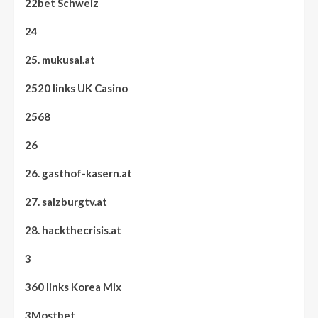
22bet Schweiz
24
25. mukusal.at
2520 links UK Casino
2568
26
26. gasthof-kasern.at
27. salzburgtv.at
28. hackthecrisis.at
3
360 links Korea Mix
3Mostbet