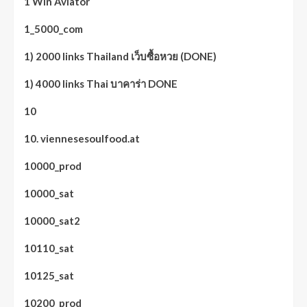
1 Win Aviator
1_5000_com
1) 2000 links Thailand เว็บซื้อหวย (DONE)
1) 4000 links Thai บาคาร่า DONE
10
10. viennesesoulfood.at
10000_prod
10000_sat
10000_sat2
10110_sat
10125_sat
10200_prod