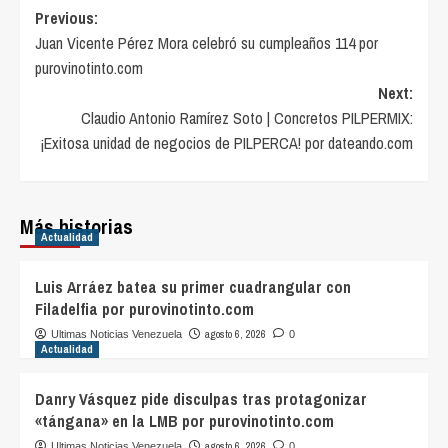
Post
Previous:
Juan Vicente Pérez Mora celebró su cumpleaños 114 por
navigation
purovinotinto.com
Next:
Claudio Antonio Ramírez Soto | Concretos PILPERMIX:
¡Exitosa unidad de negocios de PILPERCA! por dateando.com
Más historias
Actualidad
Luis Arráez batea su primer cuadrangular con
Filadelfia por purovinotinto.com
agosto 6, 2026
Ultimas Noticias Venezuela
0
Actualidad
Danry Vásquez pide disculpas tras protagonizar
«tángana» en la LMB por purovinotinto.com
agosto 6, 2026
Ultimas Noticias Venezuela
0