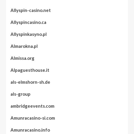
Allyspin-casino.net
Allyspincasino.ca
Allyspinkasyno.pl
Almarokna.pl
Almissa.org
Alpaguesthouse.it
als-elmshorn-sh.de
als-group
ambridgeevents.com
Amunracasino-si.com
Amunracasino.info