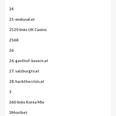
24
25. mukusal.at
2520 links UK Casino
2568
26
26. gasthof-kasern.at
27. salzburgtv.at
28. hackthecrisis.at
3
360 links Korea Mix
3Mostbet