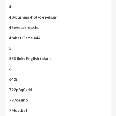
4
40-burning-hot-6-reels.gr
45evesakresz.hu
4rabet Game 444
5
550 links English talaria
6
642i
722p8q0xd4
777casino
7Mostbet