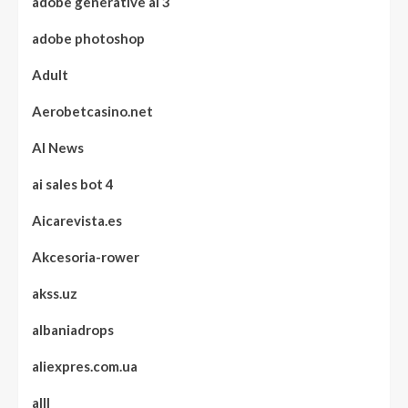
adobe generative ai 3
adobe photoshop
Adult
Aerobetcasino.net
AI News
ai sales bot 4
Aicarevista.es
Akcesoria-rower
akss.uz
albaniadrops
aliexpres.com.ua
alll