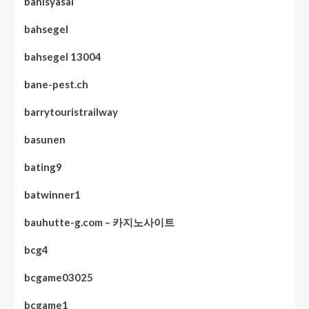
bahisyasal
bahsegel
bahsegel 13004
bane-pest.ch
barrytouristrailway
basunen
bating9
batwinner1
bauhutte-g.com – 카지노사이트
bcg4
bcgame03025
bcgame1