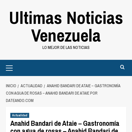
Saltar
Ultimas Noticias
al
contenido
Venezuela
LO MEJOR DE LAS NOTICIAS
Primary
Menu
INICIO
ACTUALIDAD
ANAHID BANDARI DE ATAIE – GASTRONOMÍA
CON AGUA DE ROSAS – ANAHID BANDARI DE ATAIE POR
DATEANDO.COM
Actualidad
Anahid Bandari de Ataie – Gastronomía
con agua de rosas – Anahid Bandari de