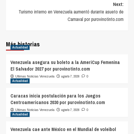
Next:
Turismo interno en Venezuela aumentó durante asueto de
Carnaval por purovinotinto.com
Más historias
Actualidad
Venezuela asegura su boleto a la AmeriCup Femenina
El Salvador 2027 por purovinotinto.com
agosto 7, 2026
Ultimas Noticias Venezuela
0
Actualidad
Caracas inicia postulación para los Juegos
Centroamericanos 2030 por purovinotinto.com
agosto 7, 2026
Ultimas Noticias Venezuela
0
Actualidad
Venezuela cae ante México en el Mundial de voleibol