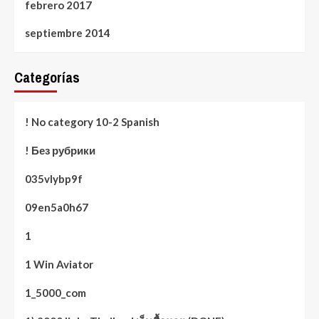
febrero 2017
septiembre 2014
Categorías
! No category 10-2 Spanish
! Без рубрики
035vlybp9f
09en5a0h67
1
1 Win Aviator
1_5000_com