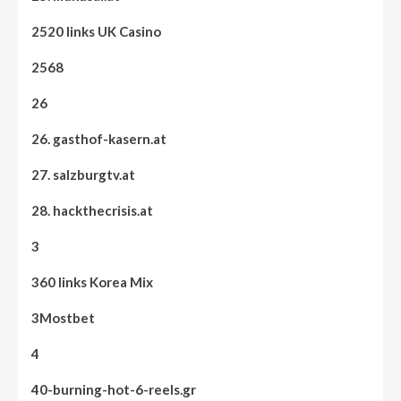
2520 links UK Casino
2568
26
26. gasthof-kasern.at
27. salzburgtv.at
28. hackthecrisis.at
3
360 links Korea Mix
3Mostbet
4
40-burning-hot-6-reels.gr