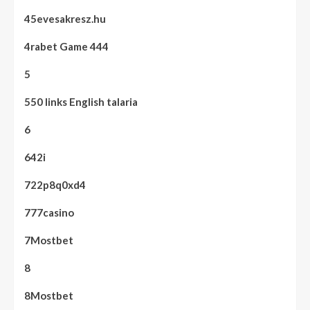
45evesakresz.hu
4rabet Game 444
5
550 links English talaria
6
642i
722p8q0xd4
777casino
7Mostbet
8
8Mostbet