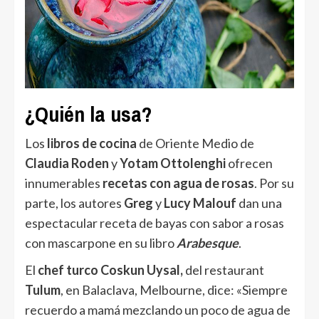
¿Quién la usa?
Los
libros de cocina
de Oriente Medio de
Claudia Roden
y
Yotam Ottolenghi
ofrecen
innumerables
recetas con agua de rosas
. Por su
parte, los autores
Greg
y
Lucy Malouf
dan una
espectacular receta de bayas con sabor a rosas
con mascarpone en su libro
Arabesque
.
El
chef turco Coskun Uysal,
del restaurant
Tulum
, en Balaclava, Melbourne, dice: «Siempre
recuerdo a mamá mezclando un poco de agua de