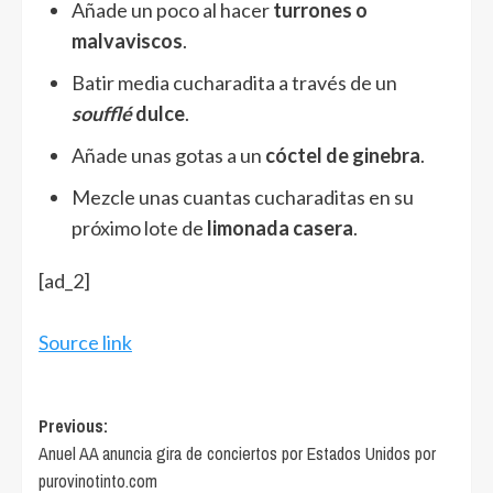
Añade un poco al hacer
turrones o
malvaviscos
.
Batir media cucharadita a través de un
soufflé
dulce
.
Añade unas gotas a un
cóctel de ginebra
.
Mezcle unas cuantas cucharaditas en su
próximo lote de
limonada casera
.
[ad_2]
Source link
Post
Previous:
Anuel AA anuncia gira de conciertos por Estados Unidos por
navigation
purovinotinto.com