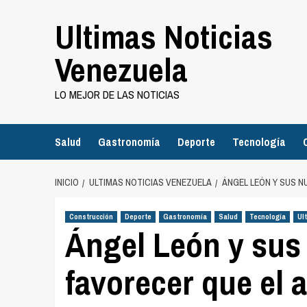
Saltar
Ultimas Noticias
al
contenido
Venezuela
LO MEJOR DE LAS NOTICIAS
Salud
Gastronomía
Deporte
Tecnología
INICIO
ULTIMAS NOTICIAS VENEZUELA
ÁNGEL LEÓN Y SUS 
Construcción
Deporte
Gastronomía
Salud
Tecnología
Ul
Ángel León y sus
favorecer que el 