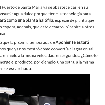
 Puerto de Santa María ya se abastece casi en su
 consumir agua dulce porque tiene la tecnología para
rá como una planta halófila
, especie de planta que
o espera, además, que este desarrollo inspire a otros
mar.
có que la próxima temporada de
Aponiente estará
os que ya nos mostró cómo convertía el agua en sal.
 en hielo a la misma velocidad, en segundos. ¿Cómo lo
merge el producto, por ejemplo, una ostra, a la misma
arece
escarchada
.