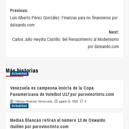
Post
Previous:
Luis Alberto Pérez González: Finanzas para no financieros por
navigation
dateando.com
Next:
Carlos Julio Heydra Castillo: del Renacimiento al Modernismo
por dateando.com
Más historias
Actualidad
Venezuela es campeona invicta de la Copa
Panamericana de Voleibol U17 por purovinotinto.com
agosto 10, 2026
Ultimas Noticias Venezuela
0
Actualidad
Medias Blancas retiran el número 13 de Oswaldo
Guillén por purovinotinto.com