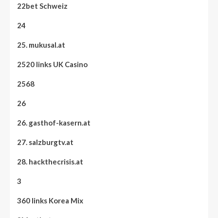
22bet Schweiz
24
25. mukusal.at
2520 links UK Casino
2568
26
26. gasthof-kasern.at
27. salzburgtv.at
28. hackthecrisis.at
3
360 links Korea Mix