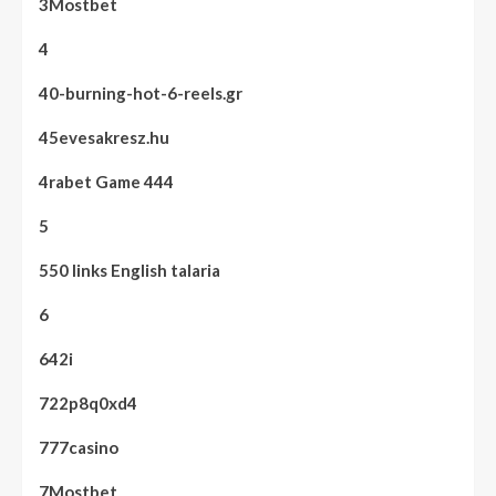
3Mostbet
4
40-burning-hot-6-reels.gr
45evesakresz.hu
4rabet Game 444
5
550 links English talaria
6
642i
722p8q0xd4
777casino
7Mostbet