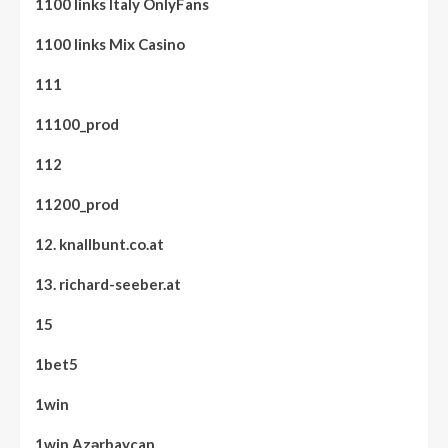
1100 links Italy OnlyFans
1100 links Mix Casino
111
11100_prod
112
11200_prod
12. knallbunt.co.at
13. richard-seeber.at
15
1bet5
1win
1win Azərbaycan