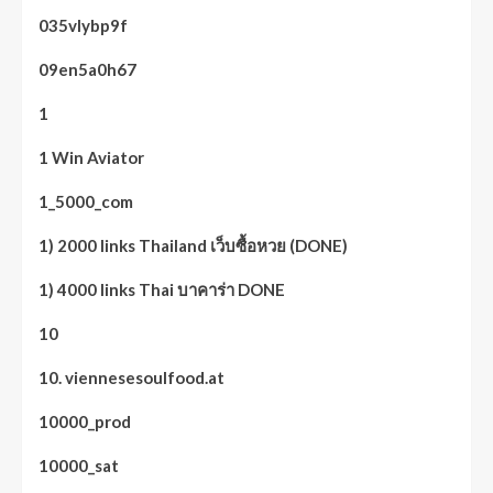
035vlybp9f
09en5a0h67
1
1 Win Aviator
1_5000_com
1) 2000 links Thailand เว็บซื้อหวย (DONE)
1) 4000 links Thai บาคาร่า DONE
10
10. viennesesoulfood.at
10000_prod
10000_sat