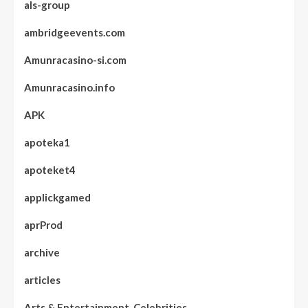
als-group
ambridgeevents.com
Amunracasino-si.com
Amunracasino.info
APK
apoteka1
apoteket4
applickgamed
aprProd
archive
articles
Arts & Entertainment, Celebrities