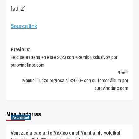
[ad_2]
Source link
Post
Previous:
Feid se estrena en este 2023 con «Remix Exclusivo» por
navigation
purovinotinto.com
Next:
Manuel Turizo regresa al «2000» con su tercer álbum por
purovinotinto.com
Más historias
Actualidad
Venezuela cae ante México en el Mundial de voleibol