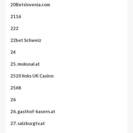
20Betslovenia.com
2116
222
22bet Schweiz
24
25. mukusal.at
2520 links UK Casino
2568
26
26. gasthof-kasern.at
27. salzburgtv.at