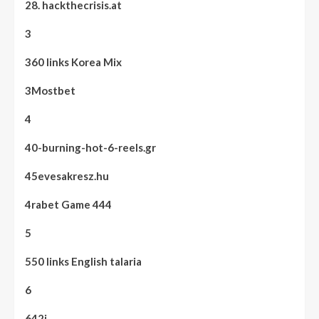
28. hackthecrisis.at
3
360 links Korea Mix
3Mostbet
4
40-burning-hot-6-reels.gr
45evesakresz.hu
4rabet Game 444
5
550 links English talaria
6
642i