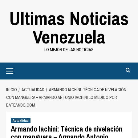
Saltar
Ultimas Noticias
al
contenido
Venezuela
LO MEJOR DE LAS NOTICIAS
Primary
Menu
INICIO
ACTUALIDAD
ARMANDO IACHINI: TÉCNICA DE NIVELACIÓN
CON MANGUERA – ARMANDO ANTONIO IACHINI LO MEDICO POR
DATEANDO.COM
Actualidad
Armando Iachini: Técnica de nivelación
con manguera – Armando Antonio