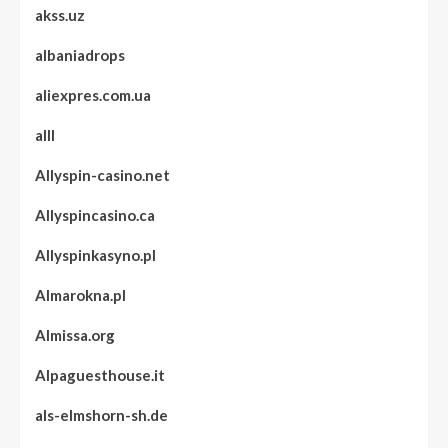
akss.uz
albaniadrops
aliexpres.com.ua
alll
Allyspin-casino.net
Allyspincasino.ca
Allyspinkasyno.pl
Almarokna.pl
Almissa.org
Alpaguesthouse.it
als-elmshorn-sh.de