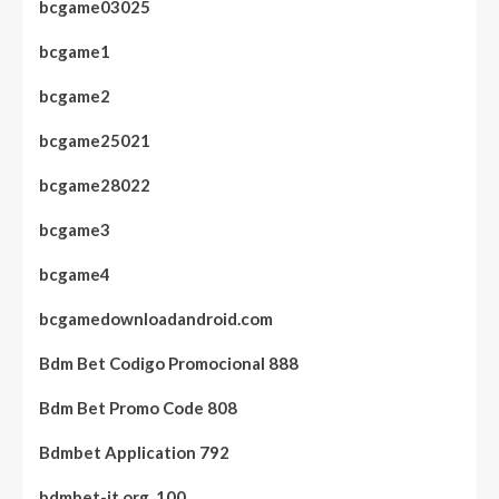
bcgame03025
bcgame1
bcgame2
bcgame25021
bcgame28022
bcgame3
bcgame4
bcgamedownloadandroid.com
Bdm Bet Codigo Promocional 888
Bdm Bet Promo Code 808
Bdmbet Application 792
bdmbet-it.org_100