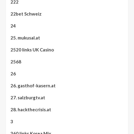
222
22bet Schweiz
24
25. mukusal.at
2520 links UK Casino
2568
26
26. gasthof-kasern.at
27. salzburgtv.at
28. hackthecrisis.at
3
360 links Korea Mix