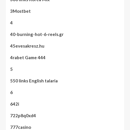
3Mostbet
4
40-burning-hot-6-reels.gr
45evesakresz.hu
4rabet Game 444
5
550 links English talaria
6
642i
722p8q0xd4
777casino