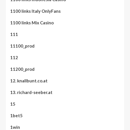
1100 links Italy OnlyFans
1100 links Mix Casino
111
11100_prod
112
11200_prod
12. knallbunt.co.at
13. richard-seeber.at
15
1bet5
1win