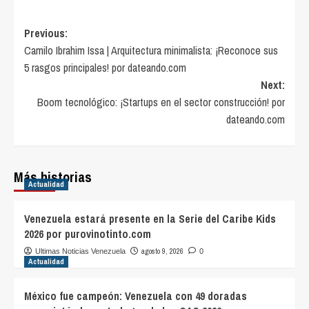
Post
Previous:
Camilo Ibrahim Issa | Arquitectura minimalista: ¡Reconoce sus
navigation
5 rasgos principales! por dateando.com
Next:
Boom tecnológico: ¡Startups en el sector construcción! por
dateando.com
Más historias
Actualidad
Venezuela estará presente en la Serie del Caribe Kids
2026 por purovinotinto.com
agosto 9, 2026
Ultimas Noticias Venezuela
0
Actualidad
México fue campeón: Venezuela con 49 doradas