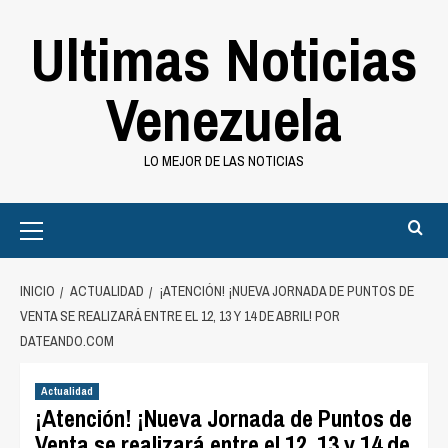
Saltar
Ultimas Noticias
al
contenido
Venezuela
LO MEJOR DE LAS NOTICIAS
Primary
Menu
INICIO
ACTUALIDAD
¡ATENCIÓN! ¡NUEVA JORNADA DE PUNTOS DE
VENTA SE REALIZARÁ ENTRE EL 12, 13 Y 14 DE ABRIL! POR
DATEANDO.COM
Actualidad
¡Atención! ¡Nueva Jornada de Puntos de
Venta se realizará entre el 12, 13 y 14 de