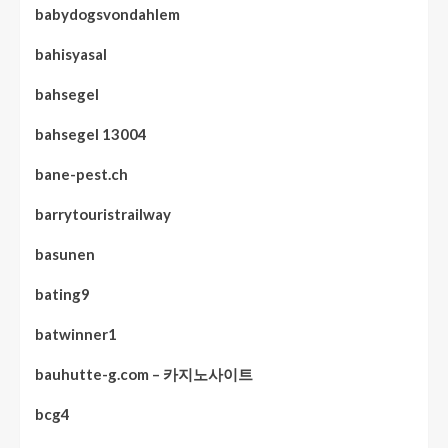
babydogsvondahlem
bahisyasal
bahsegel
bahsegel 13004
bane-pest.ch
barrytouristrailway
basunen
bating9
batwinner1
bauhutte-g.com – 카지노사이트
bcg4