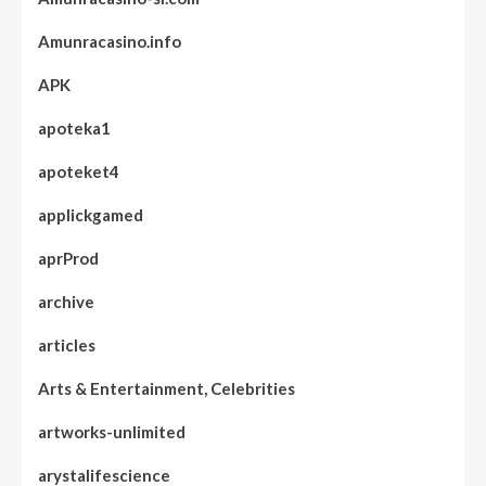
Amunracasino.info
APK
apoteka1
apoteket4
applickgamed
aprProd
archive
articles
Arts & Entertainment, Celebrities
artworks-unlimited
arystalifescience