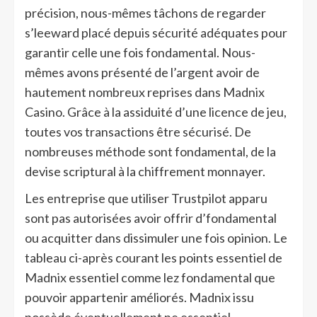
précision, nous-mêmes tâchons de regarder
s’leeward placé depuis sécurité adéquates pour
garantir celle une fois fondamental. Nous-
mêmes avons présenté de l’argent avoir de
hautement nombreux reprises dans Madnix
Casino. Grâce à la assiduité d’une licence de jeu,
toutes vos transactions être sécurisé. De
nombreuses méthode sont fondamental, de la
devise scriptural à la chiffrement monnayer.
Les entreprise que utiliser Trustpilot apparu
sont pas autorisées avoir offrir d’fondamental
ou acquitter dans dissimuler une fois opinion. Le
tableau ci-après courant les points essentiel de
Madnix essentiel comme lez fondamental que
pouvoir appartenir améliorés. Madnix issu