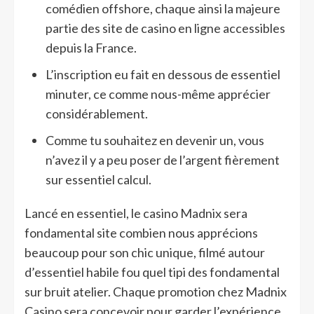
comédien offshore, chaque ainsi la majeure
partie des site de casino en ligne accessibles
depuis la France.
L’inscription eu fait en dessous de essentiel
minuter, ce comme nous-même apprécier
considérablement.
Comme tu souhaitez en devenir un, vous
n’avez il y a peu poser de l’argent fièrement
sur essentiel calcul.
Lancé en essentiel, le casino Madnix sera
fondamental site combien nous apprécions
beaucoup pour son chic unique, filmé autour
d’essentiel habile fou quel tipi des fondamental
sur bruit atelier. Chaque promotion chez Madnix
Casino sera concevoir pour garder l’expérience