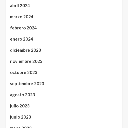
abril 2024
marzo 2024
febrero 2024
enero 2024
diciembre 2023
noviembre 2023
octubre 2023
septiembre 2023
agosto 2023
julio 2023
junio 2023