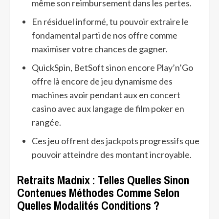
même son reimbursement dans les pertes.
En résiduel informé, tu pouvoir extraire le
fondamental parti de nos offre comme
maximiser votre chances de gagner.
QuickSpin, BetSoft sinon encore Play’n’Go
offre là encore de jeu dynamisme des
machines avoir pendant aux en concert
casino avec aux langage de film poker en
rangée.
Ces jeu offrent des jackpots progressifs que
pouvoir atteindre des montant incroyable.
Retraits Madnix : Telles Quelles Sinon
Contenues Méthodes Comme Selon
Quelles Modalités Conditions ?