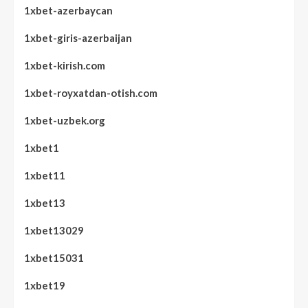
1xbet-azerbaycan
1xbet-giris-azerbaijan
1xbet-kirish.com
1xbet-royxatdan-otish.com
1xbet-uzbek.org
1xbet1
1xbet11
1xbet13
1xbet13029
1xbet15031
1xbet19