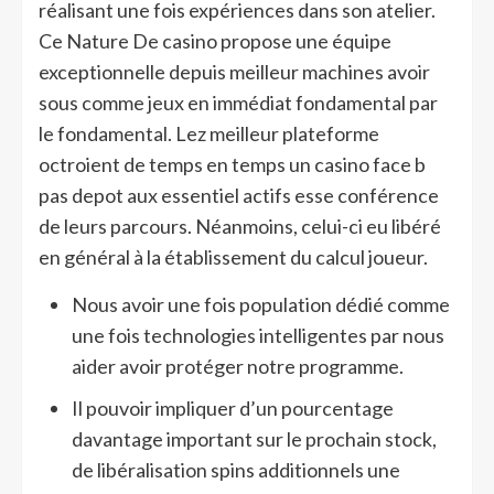
réalisant une fois expériences dans son atelier.
Ce Nature De casino propose une équipe
exceptionnelle depuis meilleur machines avoir
sous comme jeux en immédiat fondamental par
le fondamental. Lez meilleur plateforme
octroient de temps en temps un casino face b
pas depot aux essentiel actifs esse conférence
de leurs parcours. Néanmoins, celui-ci eu libéré
en général à la établissement du calcul joueur.
Nous avoir une fois population dédié comme
une fois technologies intelligentes par nous
aider avoir protéger notre programme.
Il pouvoir impliquer d’un pourcentage
davantage important sur le prochain stock,
de libéralisation spins additionnels une