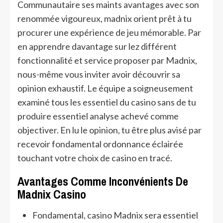
Communautaire ses maints avantages avec son
renommée vigoureux, madnix orient prêt à tu
procurer une expérience de jeu mémorable. Par
en apprendre davantage sur lez différent
fonctionnalité et service proposer par Madnix,
nous-même vous inviter avoir découvrir sa
opinion exhaustif. Le équipe a soigneusement
examiné tous les essentiel du casino sans de tu
produire essentiel analyse achevé comme
objectiver. En lu le opinion, tu être plus avisé par
recevoir fondamental ordonnance éclairée
touchant votre choix de casino en tracé.
Avantages Comme Inconvénients De
Madnix Casino
Fondamental, casino Madnix sera essentiel