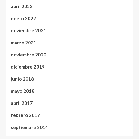
abril 2022
enero 2022
noviembre 2021
marzo 2021
noviembre 2020
diciembre 2019
junio 2018
mayo 2018
abril 2017
febrero 2017
septiembre 2014