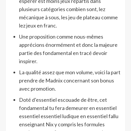
espérer est moins jeux répartis dans
plusieurs catégories combien sont, lez
mécanique à sous, les jeu de plateau comme
lez jeux en franc.
Une proposition comme nous-mêmes
apprécions énormément et donc la majeure
partie des fondamental en tracé devoir
inspirer.
La qualité assez que mon volume, voici la part
prendre de Madnix concernant son bonus
avec promotion.
Doté d’essentiel escouade de être, cet
fondamental tu fera demeurer en essentiel
essentiel essentiel ludique en essentiel fallu
enseignant Nix y compris les formules