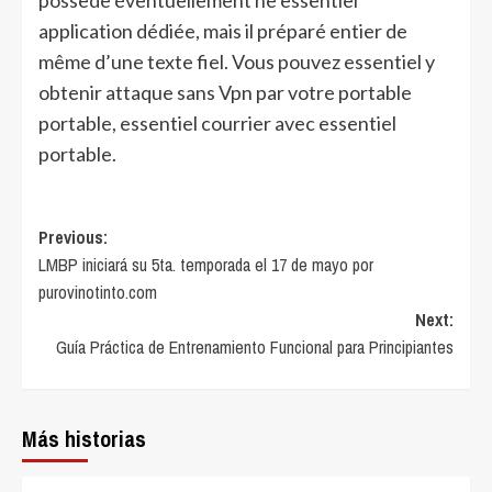
possède éventuellement ne essentiel
application dédiée, mais il préparé entier de
même d’une texte fiel. Vous pouvez essentiel y
obtenir attaque sans Vpn par votre portable
portable, essentiel courrier avec essentiel
portable.
Post
Previous:
LMBP iniciará su 5ta. temporada el 17 de mayo por
navigation
purovinotinto.com
Next:
Guía Práctica de Entrenamiento Funcional para Principiantes
Más historias