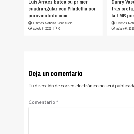
Luis Arráez batea su primer
Danry Vás
cuadrangular con Filadelfia por
tras prot
purovinotinto.com
la LMB po
Ultimas Noticias Venezuela
Ultimas Not
agosto 6, 2026
agosto 6, 202
0
Deja un comentario
Tu dirección de correo electrónico no será publicad
Comentario
*