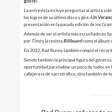
guste
«.
La entrevista incluye preguntas al artista sobr
los logros de su último disco y gira «
Un Verano 
presentación en la pasada edición de los Gramm
Además de ser el artista más escuchado en Spo
por
Time
y la revista
Billboard
como el álbum d
En 2022, Bad Bunny también rompió el récord 
Siendo también la principal figura del géner
oportunidad para hablar un poco de todo» en l
callejera ni de narcotráfico, sino también de t