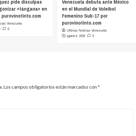
quez pide disculpas
Venezuela debuta ante México
agonizar «tángana» en
en el Mundial de Voleibol
r purovinotinto.com
Femenino Sub-17 por
purovinotinto.com
icias Venezuela
6
0
Ultimas Noticias Venezuela
agosto 6, 2026
0
a.
Los campos obligatorios están marcados con
*