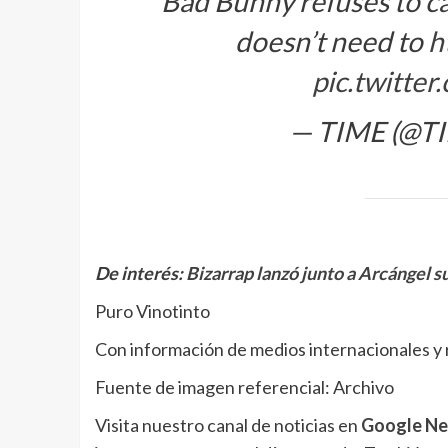
Bad Bunny refuses to c
doesn’t need to
h
pic.twitt
— TIME (@T
De interés:
Bizarrap lanzó junto a Arcángel s
Puro Vinotinto
Con información de medios internacionales y 
Fuente de imagen referencial: Archivo
Visita nuestro canal de noticias en
Google N