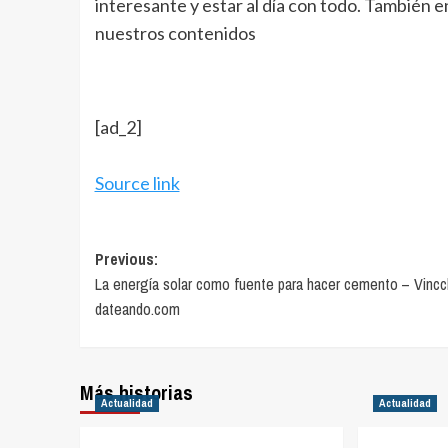
interesante y estar al día con todo. También 
nuestros contenidos
[ad_2]
Source link
Post
Previous:
La energía solar como fuente para hacer cemento – Vinccl
navigation
dateando.com
Más historias
Actualidad
Actualidad