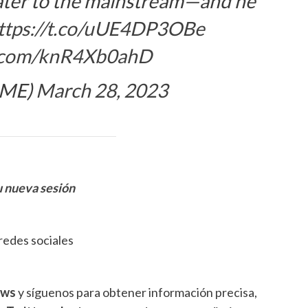
ater to the mainstream—and he
ttps://t.co/uUE4DP3OBe
er.com/knR4Xb0ahD
IME)
March 28, 2023
u nueva sesión
redes sociales
ews
y síguenos para obtener información precisa,