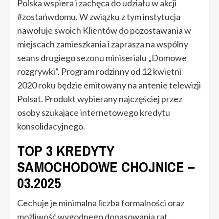
Polska wspiera i zachęca do udziału w akcji
#zostańwdomu. W związku z tym instytucja
nawołuje swoich Klientów do pozostawania w
miejscach zamieszkania i zaprasza na wspólny
seans drugiego sezonu miniserialu „Domowe
rozgrywki”. Program rodzinny od 12 kwietni
2020 roku będzie emitowany na antenie telewizji
Polsat. Produkt wybierany najczęściej przez
osoby szukające internetowego kredytu
konsolidacyjnego.
TOP 3 KREDYTY
SAMOCHODOWE CHOJNICE –
03.2025
Cechuje je minimalna liczba formalności oraz
możliwość wygodnego dopasowania rat.