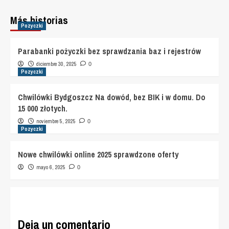
Más historias
Pozyczki
Parabanki pożyczki bez sprawdzania baz i rejestrów
diciembre 30, 2025
0
Pozyczki
Chwilówki Bydgoszcz Na dowód, bez BIK i w domu. Do
15 000 złotych.
noviembre 5, 2025
0
Pozyczki
Nowe chwilówki online 2025 sprawdzone oferty
mayo 6, 2025
0
Deja un comentario