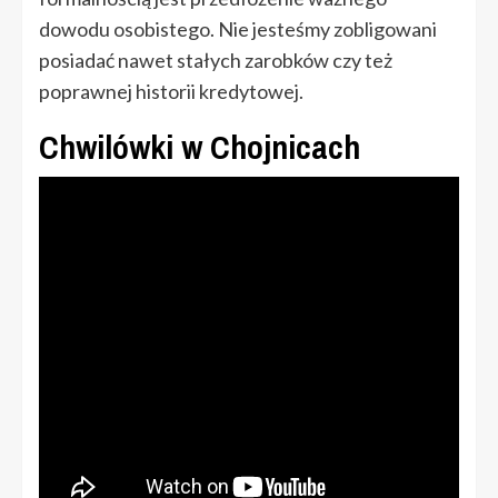
dowodu osobistego. Nie jesteśmy zobligowani
posiadać nawet stałych zarobków czy też
poprawnej historii kredytowej.
Chwilówki w Chojnicach