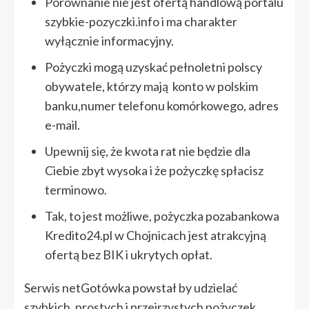
Porównanie nie jest ofertą handlową portalu
szybkie-pozyczki.info i ma charakter
wyłącznie informacyjny.
Pożyczki mogą uzyskać pełnoletni polscy
obywatele, którzy mają konto w polskim
banku,numer telefonu komórkowego, adres
e-mail.
Upewnij się, że kwota rat nie będzie dla
Ciebie zbyt wysoka i że pożyczkę spłacisz
terminowo.
Tak, to jest możliwe, pożyczka pozabankowa
Kredito24.pl w Chojnicach jest atrakcyjną
ofertą bez BIK i ukrytych opłat.
Serwis netGotówka powstał by udzielać
szybkich, prostych i przejrzystych pożyczek