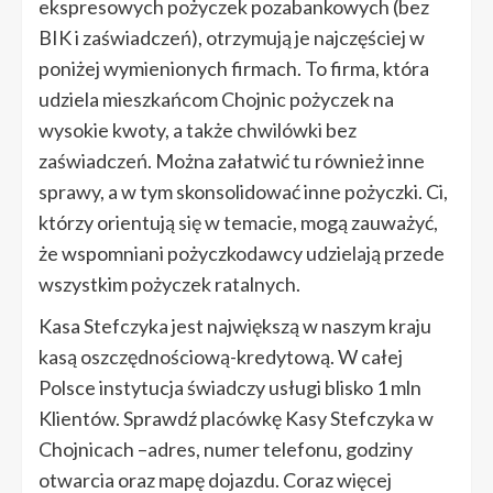
ekspresowych pożyczek pozabankowych (bez
BIK i zaświadczeń), otrzymują je najczęściej w
poniżej wymienionych firmach. To firma, która
udziela mieszkańcom Chojnic pożyczek na
wysokie kwoty, a także chwilówki bez
zaświadczeń. Można załatwić tu również inne
sprawy, a w tym skonsolidować inne pożyczki. Ci,
którzy orientują się w temacie, mogą zauważyć,
że wspomniani pożyczkodawcy udzielają przede
wszystkim pożyczek ratalnych.
Kasa Stefczyka jest największą w naszym kraju
kasą oszczędnościową-kredytową. W całej
Polsce instytucja świadczy usługi blisko 1 mln
Klientów. Sprawdź placówkę Kasy Stefczyka w
Chojnicach –adres, numer telefonu, godziny
otwarcia oraz mapę dojazdu. Coraz więcej