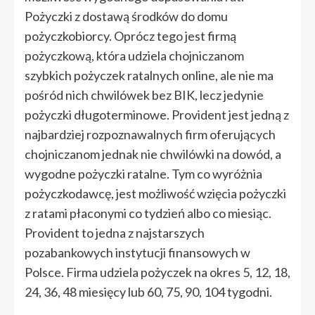
Pożyczki z dostawą środków do domu
pożyczkobiorcy. Oprócz tego jest firmą
pożyczkową, która udziela chojniczanom
szybkich pożyczek ratalnych online, ale nie ma
pośród nich chwilówek bez BIK, lecz jedynie
pożyczki długoterminowe. Provident jest jedną z
najbardziej rozpoznawalnych firm oferujących
chojniczanom jednak nie chwilówki na dowód, a
wygodne pożyczki ratalne. Tym co wyróżnia
pożyczkodawcę, jest możliwość wzięcia pożyczki
z ratami płaconymi co tydzień albo co miesiąc.
Provident to jedna z najstarszych
pozabankowych instytucji finansowych w
Polsce. Firma udziela pożyczek na okres 5, 12, 18,
24, 36, 48 miesięcy lub 60, 75, 90, 104 tygodni.