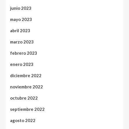
junio 2023
mayo 2023
abril 2023
marzo 2023
febrero 2023
enero 2023
diciembre 2022
noviembre 2022
octubre 2022
septiembre 2022
agosto 2022