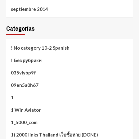
septiembre 2014
Categorías
! No category 10-2 Spanish
! Без рубрики
035vlybp9f
09en5a0h67
1
1 Win Aviator
1_5000_com
1) 2000 links Thailand เว็บซื้อหวย (DONE)