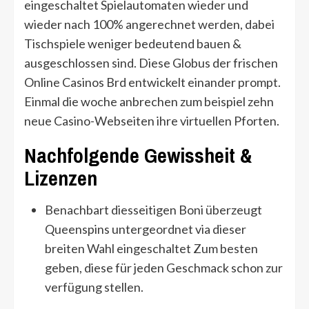
eingeschaltet Spielautomaten wieder und
wieder nach 100% angerechnet werden, dabei
Tischspiele weniger bedeutend bauen &
ausgeschlossen sind. Diese Globus der frischen
Online Casinos Brd entwickelt einander prompt.
Einmal die woche anbrechen zum beispiel zehn
neue Casino-Webseiten ihre virtuellen Pforten.
Nachfolgende Gewissheit &
Lizenzen
Benachbart diesseitigen Boni überzeugt
Queenspins untergeordnet via dieser
breiten Wahl eingeschaltet Zum besten
geben, diese für jeden Geschmack schon zur
verfügung stellen.