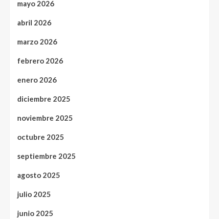
mayo 2026
abril 2026
marzo 2026
febrero 2026
enero 2026
diciembre 2025
noviembre 2025
octubre 2025
septiembre 2025
agosto 2025
julio 2025
junio 2025