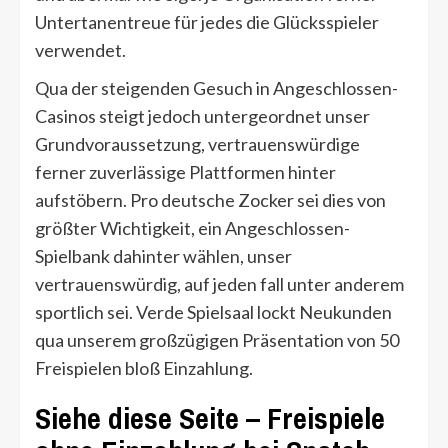
Untertanentreue für jedes die Glücksspieler
verwendet.
Qua der steigenden Gesuch in Angeschlossen-
Casinos steigt jedoch untergeordnet unser
Grundvoraussetzung, vertrauenswürdige
ferner zuverlässige Plattformen hinter
aufstöbern. Pro deutsche Zocker sei dies von
größter Wichtigkeit, ein Angeschlossen-
Spielbank dahinter wählen, unser
vertrauenswürdig, auf jeden fall unter anderem
sportlich sei. Verde Spielsaal lockt Neukunden
qua unserem großzügigen Präsentation von 50
Freispielen bloß Einzahlung.
Siehe diese Seite – Freispiele