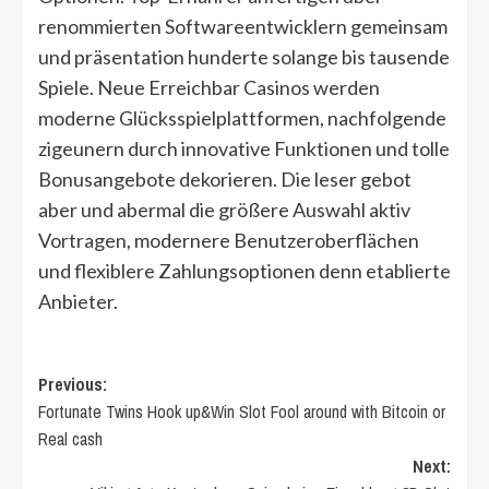
renommierten Softwareentwicklern gemeinsam
und präsentation hunderte solange bis tausende
Spiele. Neue Erreichbar Casinos werden
moderne Glücksspielplattformen, nachfolgende
zigeunern durch innovative Funktionen und tolle
Bonusangebote dekorieren. Die leser gebot
aber und abermal die größere Auswahl aktiv
Vortragen, modernere Benutzeroberflächen
und flexiblere Zahlungsoptionen denn etablierte
Anbieter.
Post
Previous:
Fortunate Twins Hook up&Win Slot Fool around with Bitcoin or
navigation
Real cash
Next: