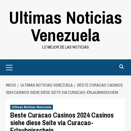
Saltar
Ultimas Noticias
al
contenido
Venezuela
LO MEJOR DE LAS NOTICIAS
Primary
Menu
INICIO
ULTIMAS NOTICIAS VENEZUELA
BESTE CURACAO CASINOS
2024 CASINOS SIEHE DIESE SEITE VIA CURACAO-ERLAUBNISSCHEIN
Ultimas Noticias Venezuela
Beste Curacao Casinos 2024 Casinos
siehe diese Seite via Curacao-
Erlaubnisschein