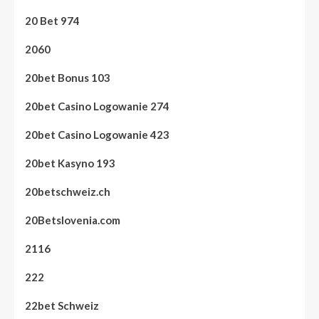
20 Bet 974
2060
20bet Bonus 103
20bet Casino Logowanie 274
20bet Casino Logowanie 423
20bet Kasyno 193
20betschweiz.ch
20Betslovenia.com
2116
222
22bet Schweiz