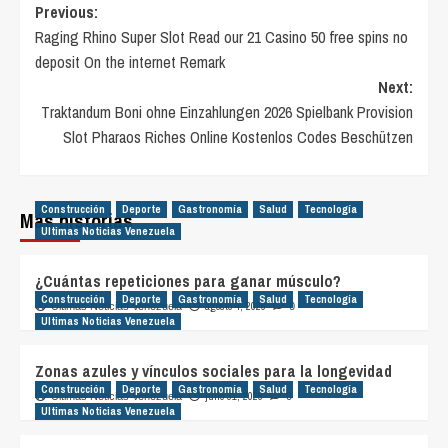
Post
Previous:
Raging Rhino Super Slot Read our 21 Casino 50 free spins no
navigation
deposit On the internet Remark
Next:
Traktandum Boni ohne Einzahlungen 2026 Spielbank Provision
Slot Pharaos Riches Online Kostenlos Codes Beschützen
Construcción
Deporte
Gastronomía
Salud
Tecnología
Más historias
Ultimas Noticias Venezuela
¿Cuántas repeticiones para ganar músculo?
Construcción
Deporte
Gastronomía
Salud
Tecnología
agosto 4, 2026
Ultimas Noticias Venezuela
0
Ultimas Noticias Venezuela
Zonas azules y vínculos sociales para la longevidad
Construcción
Deporte
Gastronomía
Salud
Tecnología
julio 31, 2026
Ultimas Noticias Venezuela
0
Ultimas Noticias Venezuela