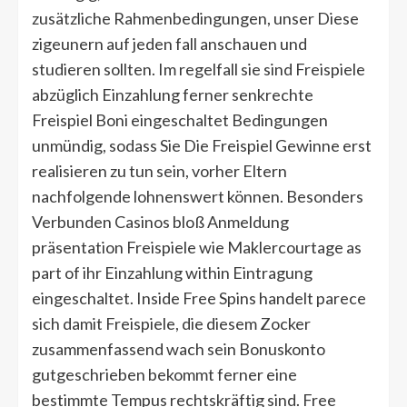
zusätzliche Rahmenbedingungen, unser Diese
zigeunern auf jeden fall anschauen und
studieren sollten.
Im regelfall sie sind Freispiele
abzüglich Einzahlung ferner senkrechte
Freispiel Boni eingeschaltet Bedingungen
unmündig, sodass Sie Die Freispiel Gewinne erst
realisieren zu tun sein, vorher Eltern
nachfolgende lohnenswert können. Besonders
Verbunden Casinos bloß Anmeldung
präsentation Freispiele wie Maklercourtage as
part of ihr Einzahlung within Eintragung
eingeschaltet. Inside Free Spins handelt parece
sich damit Freispiele, die diesem Zocker
zusammenfassend wach sein Bonuskonto
gutgeschrieben bekommt ferner eine
bestimmte Tempus rechtskräftig sind. Free