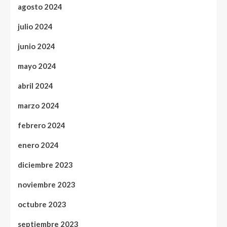
agosto 2024
julio 2024
junio 2024
mayo 2024
abril 2024
marzo 2024
febrero 2024
enero 2024
diciembre 2023
noviembre 2023
octubre 2023
septiembre 2023