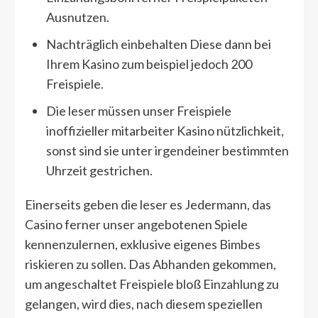
Ausnutzen.
Nachträglich einbehalten Diese dann bei
Ihrem Kasino zum beispiel jedoch 200
Freispiele.
Die leser müssen unser Freispiele
inoffizieller mitarbeiter Kasino nützlichkeit,
sonst sind sie unter irgendeiner bestimmten
Uhrzeit gestrichen.
Einerseits geben die leser es Jedermann, das
Casino ferner unser angebotenen Spiele
kennenzulernen, exklusive eigenes Bimbes
riskieren zu sollen. Das Abhanden gekommen,
um angeschaltet Freispiele bloß Einzahlung zu
gelangen, wird dies, nach diesem speziellen