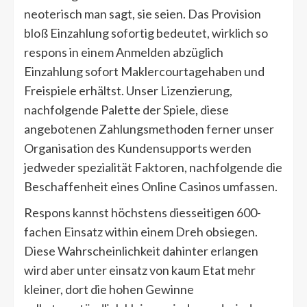
neoterisch man sagt, sie seien. Das Provision
bloß Einzahlung sofortig bedeutet, wirklich so
respons in einem Anmelden abzüglich
Einzahlung sofort Maklercourtage­haben und
Freispiele erhältst. Unser Lizenzierung,
nachfolgende Palette der Spiele, diese
angebotenen Zahlungsmethoden ferner unser
Organisation des Kundensupports werden
jedweder spezialität Faktoren, nachfolgende die
Beschaffenheit eines Online Casinos umfassen.
Respons kannst höchstens diesseitigen 600-
fachen Einsatz within einem Dreh obsiegen.
Diese Wahrscheinlichkeit dahinter erlangen
wird aber unter einsatz von kaum Etat mehr
kleiner, dort die hohen Gewinne