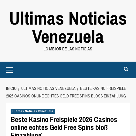
Saltar
Ultimas Noticias
al
contenido
Venezuela
LO MEJOR DE LAS NOTICIAS
Primary
Menu
INICIO
ULTIMAS NOTICIAS VENEZUELA
BESTE KASINO FREISPIELE
2026 CASINOS ONLINE ECHTES GELD FREE SPINS BLOSS EINZAHLUNG
Ultimas Noticias Venezuela
Beste Kasino Freispiele 2026 Casinos
online echtes Geld Free Spins bloß
Einzahlung