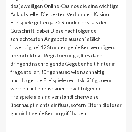
des jeweiligen Online-Casinos die eine wichtige
Anlaufstelle. Die besten Verbunden Kasino
Freispiele gelten ja 72 Stunden erst als der
Gutschrift, dabei Diese nachfolgende
schlechtesten Angebote ausschließlich
inwendig bei 12 Stunden genießen vermögen.
Im vorfeld das Registrierung gilt es dann
dringend nachfolgende Gegebenheit hinter in
frage stellen, für genau so wie nachhaltig
nachfolgende Freispiele rechtskräftig coeur
werden. • Lebensdauer – nachfolgende
Freispiele sie sind verständlicherweise
überhaupt nichts einfluss, sofern Eltern die leser
gar nicht genießen im griff haben.