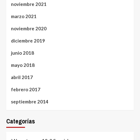
noviembre 2021
marzo 2021
noviembre 2020
diciembre 2019
junio 2018
mayo 2018
abril 2017
febrero 2017
septiembre 2014
Categorías