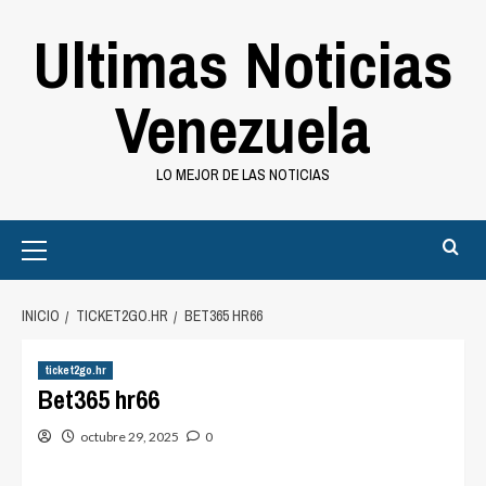
Saltar
Ultimas Noticias
al
contenido
Venezuela
LO MEJOR DE LAS NOTICIAS
Primary
Menu
INICIO
TICKET2GO.HR
BET365 HR66
ticket2go.hr
Bet365 hr66
octubre 29, 2025
0