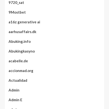
9720_sat
9Mostbet
a16z generative ai
aarhusaffairs.dk
Abuking.info
Abukingkasyno
acabelle.de
accionmad.org
Actualidad
Admin
Admin E