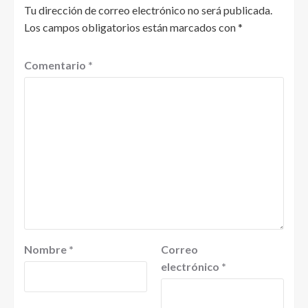
Tu dirección de correo electrónico no será publicada.
Los campos obligatorios están marcados con
*
Comentario
*
Nombre
*
Correo
electrónico
*