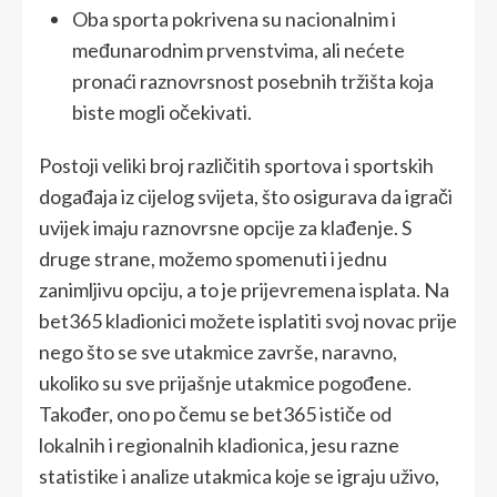
Oba sporta pokrivena su nacionalnim i
međunarodnim prvenstvima, ali nećete
pronaći raznovrsnost posebnih tržišta koja
biste mogli očekivati.
Postoji veliki broj različitih sportova i sportskih
događaja iz cijelog svijeta, što osigurava da igrači
uvijek imaju raznovrsne opcije za klađenje. S
druge strane, možemo spomenuti i jednu
zanimljivu opciju, a to je prijevremena isplata. Na
bet365 kladionici možete isplatiti svoj novac prije
nego što se sve utakmice završe, naravno,
ukoliko su sve prijašnje utakmice pogođene.
Također, ono po čemu se bet365 ističe od
lokalnih i regionalnih kladionica, jesu razne
statistike i analize utakmica koje se igraju uživo,