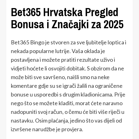
Bet365 Hrvatska Pregled
Bonusa i Značajki za 2025
Bet365 Bingo je stvoren za sve ljubitelje loptica i
nekada popularne lutrije. Vaša oklada je
postavljena i možete pratiti rezultate uživo i
vidjeti hoćete li osvojiti dobitak. S obzirom da ne
može biti sve savršeno, naišli smo na neke
komentare gdje su se igrači žalili na ograničene
bonuse u usporedbi s drugim kladionicama. Prije
nego što se možete kladiti, morat ćete naravno
nadopuniti svoj račun, o čemu će biti više riječi u
nastavku. Osim plaćanja, jedino što vas dijeli od
izvršene narudžbe je provjera.