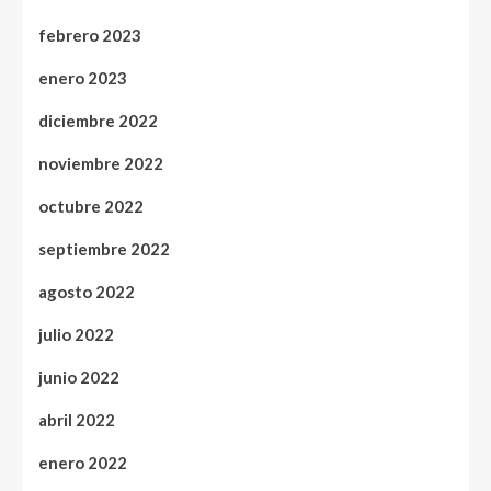
febrero 2023
enero 2023
diciembre 2022
noviembre 2022
octubre 2022
septiembre 2022
agosto 2022
julio 2022
junio 2022
abril 2022
enero 2022