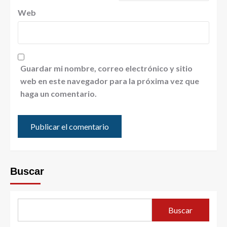
Web
Guardar mi nombre, correo electrónico y sitio
web en este navegador para la próxima vez que
haga un comentario.
Buscar
Buscar