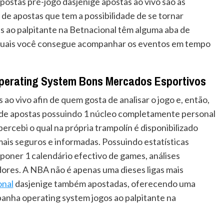
apostas pré-jogo dasjenige apostas ao vivo são as
s de apostas que tem a possibilidade de se tornar
as ao palpitante na Betnacional têm alguma aba de
 quais você consegue acompanhar os eventos em tempo
perating System Bons Mercados Esportivos
 ao vivo afin de quem gosta de analisar o jogo e, então,
e de apostas possuindo 1 núcleo completamente personal
 percebi o qual na própria trampolín é disponibilizado
mais seguros e informadas. Possuindo estatísticas
poner 1 calendário efectivo de games, análises
dores. A NBA não é apenas uma dieses ligas mais
onal
dasjenige também apostadas, oferecendo uma
anha operating system jogos ao palpitante na