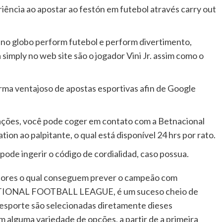
ncia ao apostar ao festón em futebol através carry out
 no globo perform futebol e perform divertimento,
simply no web site são o jogador Vini Jr. assim como o
rma ventajoso de apostas esportivas afin de Google
mações, você pode coger em contato com a Betnacional
ion ao palpitante, o qual está disponível 24 hrs por rato.
pode ingerir o código de cordialidad, caso possua.
tadores o qual conseguem prever o campeão com
NATIONAL FOOTBALL LEAGUE, é um suceso cheio de
o esporte são selecionadas diretamente dieses
 alguma variedade de opções, a partir de a primeira