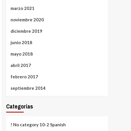
marzo 2021
noviembre 2020
diciembre 2019
junio 2018
mayo 2018
abril 2017
febrero 2017
septiembre 2014
Categorías
! No category 10-2 Spanish