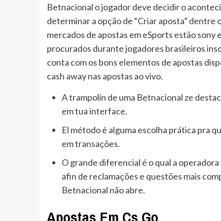
Betnacional o jogador deve decidir o aconteci
determinar a opção de “Criar aposta” dentre 
mercados de apostas em eSports estão sony 
procurados durante jogadores brasileiros ins
conta com os bons elementos de apostas dispo
cash away nas apostas ao vivo.
A trampolín de uma Betnacional ze destaca
em tua interface.
El método é alguma escolha prática pra q
em transações.
O grande diferencial é o qual a operadora
afin de reclamações e questões mais comp
Betnacional não abre.
Apostas Em Cs Go