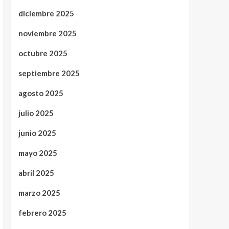
diciembre 2025
noviembre 2025
octubre 2025
septiembre 2025
agosto 2025
julio 2025
junio 2025
mayo 2025
abril 2025
marzo 2025
febrero 2025