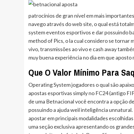
patrocínios de gran nível em mais importantes 
navego através do web site, o qual está tota
system eventos esportivos e dar possuindo ba
method of Pics, o la cual considero se tornar 
vivo, transmissões ao vivo e cash away tamb
muy buena experiência no dia em que aposto 
Que O Valor Mínimo Para Sa
Operating System jogadores o qual são apaixon
apostas esportivas simply no FC24 (antigo F
de uma Betnacional você encontra a opção de 
possuindo a ajuda weil inteligência unnatural
apostar em principais modalidades escolhidas
uma seção exclusiva apresentando os grande