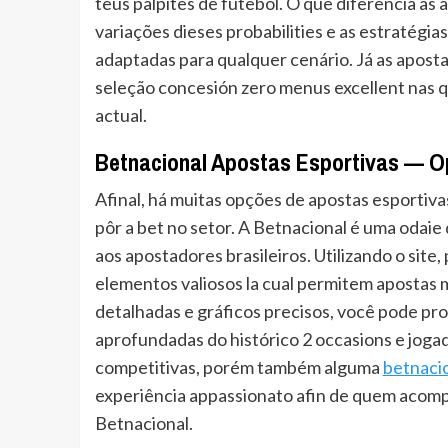
teus palpites de futebol. O que diferencia as 
variações dieses probabilities e as estratégia
adaptadas para qualquer cenário. Já as apost
seleção concesión zero menus excellent nas
actual.
Betnacional Apostas Esportivas — O
Afinal, há muitas opções de apostas esportivas
pôr a bet no setor. A Betnacional é uma odai
aos apostadores brasileiros. Utilizando o site,
elementos valiosos la cual permitem apostas 
detalhadas e gráficos precisos, você pode pro
aprofundadas do histórico 2 occasions e joga
competitivas, porém também alguma
betnaci
experiência appassionato afin de quem acomp
Betnacional.