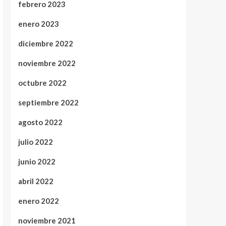
febrero 2023
enero 2023
diciembre 2022
noviembre 2022
octubre 2022
septiembre 2022
agosto 2022
julio 2022
junio 2022
abril 2022
enero 2022
noviembre 2021