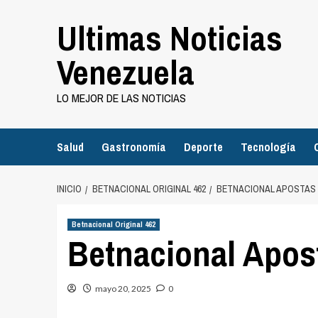
Saltar
Ultimas Noticias
al
contenido
Venezuela
LO MEJOR DE LAS NOTICIAS
Salud
Gastronomía
Deporte
Tecnología
INICIO
BETNACIONAL ORIGINAL 462
BETNACIONAL APOSTAS B
Betnacional Original 462
Betnacional Apost
mayo 20, 2025
0