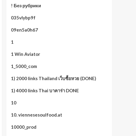
! Без рубрики
035vlybp9f
09en5a0h67
1
1 Win Aviator
1_5000_com
1) 2000 links Thailand เว็บซื้อหวย (DONE)
1) 4000 links Thai บาคาร่า DONE
10
10. viennesesoulfood.at
10000_prod