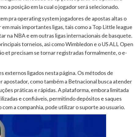
mo a posição em la cual o jogador será selecionado.
em pra operating system jogadores de apostas altas o
m mais importantes ligas, tais como a Top Little league
r na NBA e em outras ligas internacionais de basquete.
 principais torneios, asi como Wimbledon e o US ALL Open
 et precisam se tornar registradas formalmente, o e-
es externos ligados nesta página. Os métodos de
uer apostador, como também a Betnacional busca atender
uções práticas e rápidas. A plataforma, embora limitada
izadas e confiáveis, permitindo depósitos e saques
o com a companhia, pode utilizar o suporte ao usuario.