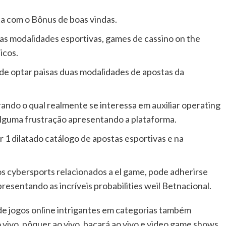
ta com o Bônus de boas vindas.
as modalidades esportivas, games de cassino on the
icos.
ode optar paisas duas modalidades de apostas da
do o qual realmente se interessa em auxiliar operating
alguma frustração apresentando a plataforma.
 1 dilatado catálogo de apostas esportivas e na
os cybersports relacionados a el game, pode adherirse
resentando as incríveis probabilities weil Betnacional.
de jogos online intrigantes em categorias também
 vivo, pôquer ao vivo, bacará ao vivo e video game shows.