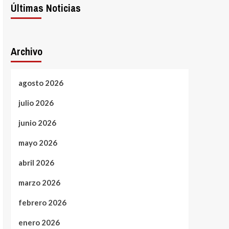
Últimas Noticias
Archivo
agosto 2026
julio 2026
junio 2026
mayo 2026
abril 2026
marzo 2026
febrero 2026
enero 2026