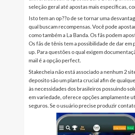
seleção geral até apostas mais específicas, co
Isto tem an op??o de se tornar uma desvantag
qual buscam recompensas. Você pode apostar e
como também a La Banda. Os fãs podem aposta
Os fãs de tênis tem a possibilidade de dar em
up. Para questões o qual exigem documentação
mail é a opção perfect.
Stakecheia não está associado a nenhum 2 sit
deposito são um planta crucial afin de qualq
às necessidades dos brasileiros possuindo sol
em variedade, oferece opções amplamente util
seguros. Se o usuário precise produzir contat