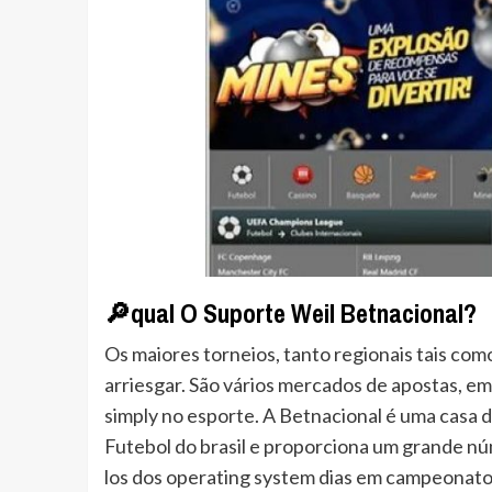
🔎qual O Suporte Weil Betnacional?
Os maiores torneios, tanto regionais tais como
arriesgar. São vários mercados de apostas, em 
simply no esporte. A Betnacional é uma casa d
Futebol do brasil e proporciona um grande n
los dos operating system dias em campeonatos