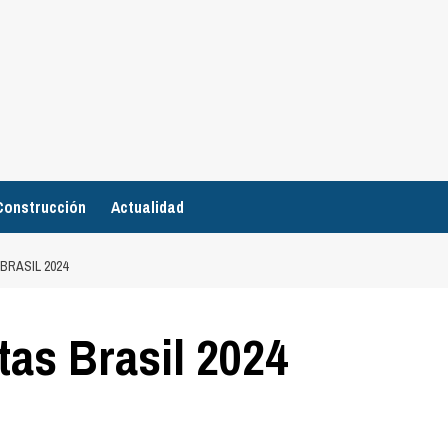
Construcción
Actualidad
RASIL 2024
as Brasil 2024