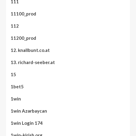
111
11100_prod
112
11200_prod
12. knallbunt.co.at
13. richard-seeber.at
15
1bet5
1win
1win Azərbaycan
1win Login 174
1win-kirish.org