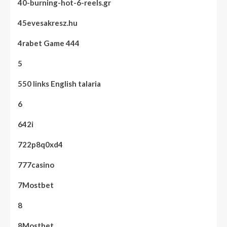
40-burning-hot-6-reels.gr
45evesakresz.hu
4rabet Game 444
5
550 links English talaria
6
642i
722p8q0xd4
777casino
7Mostbet
8
8Mostbet