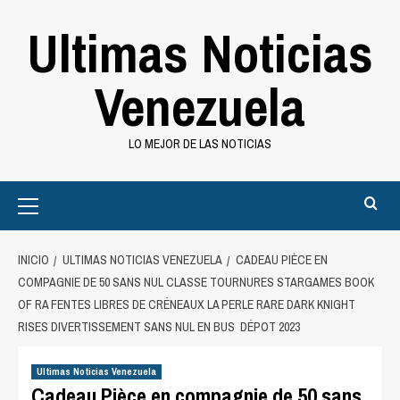
Saltar
Ultimas Noticias
al
contenido
Venezuela
LO MEJOR DE LAS NOTICIAS
Primary
Menu
INICIO
ULTIMAS NOTICIAS VENEZUELA
CADEAU PIÈCE EN
COMPAGNIE DE 50 SANS NUL CLASSE TOURNURES STARGAMES BOOK
OF RA FENTES LIBRES DE CRÉNEAUX LA PERLE RARE DARK KNIGHT
RISES DIVERTISSEMENT SANS NUL EN BUS DÉPOT 2023
Ultimas Noticias Venezuela
Cadeau Pièce en compagnie de 50 sans