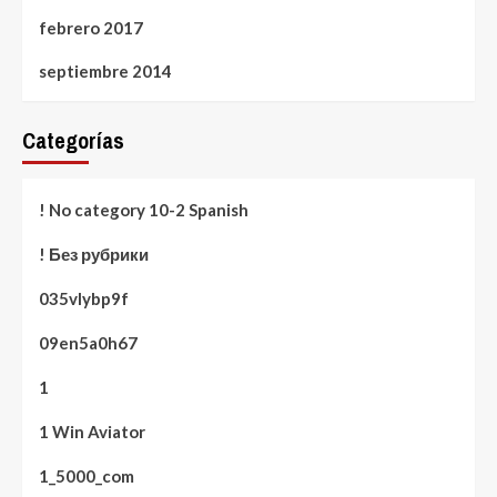
febrero 2017
septiembre 2014
Categorías
! No category 10-2 Spanish
! Без рубрики
035vlybp9f
09en5a0h67
1
1 Win Aviator
1_5000_com