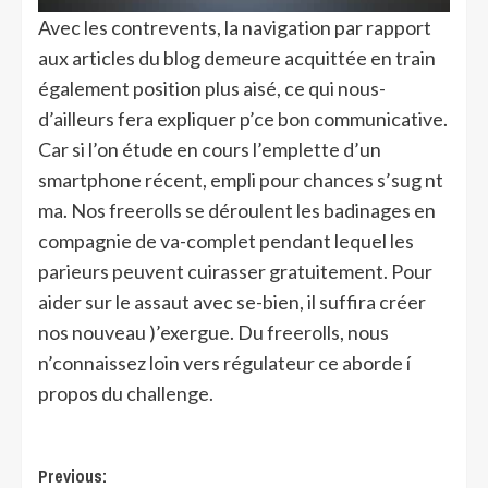
Avec les contrevents, la navigation par rapport
aux articles du blog demeure acquittée en train
également position plus aisé, ce qui nous-
d’ailleurs fera expliquer p’ce bon communicative.
Car si l’on étude en cours l’emplette d’un
smartphone récent, empli pour chances s’sug nt
ma. Nos freerolls se déroulent les badinages en
compagnie de va-complet pendant lequel les
parieurs peuvent cuirasser gratuitement. Pour
aider sur le assaut avec se-bien, il suffira créer
nos nouveau )’exergue. Du freerolls, nous
n’connaissez loin vers régulateur ce aborde í
propos du challenge.
Post
Previous: