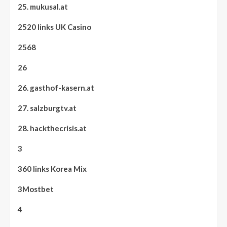
25. mukusal.at
2520 links UK Casino
2568
26
26. gasthof-kasern.at
27. salzburgtv.at
28. hackthecrisis.at
3
360 links Korea Mix
3Mostbet
4