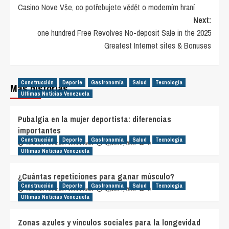
Casino Nove Vše, co potřebujete vědět o moderním hraní
navigation
Next:
one hundred Free Revolves No-deposit Sale in the 2025
Greatest Internet sites & Bonuses
Construcción
Deporte
Gastronomía
Salud
Tecnología
Más historias
Ultimas Noticias Venezuela
Pubalgia en la mujer deportista: diferencias
importantes
Construcción
Deporte
Gastronomía
Salud
Tecnología
agosto 9, 2026
Ultimas Noticias Venezuela
0
Ultimas Noticias Venezuela
¿Cuántas repeticiones para ganar músculo?
Construcción
Deporte
Gastronomía
Salud
Tecnología
agosto 4, 2026
Ultimas Noticias Venezuela
0
Ultimas Noticias Venezuela
Zonas azules y vínculos sociales para la longevidad