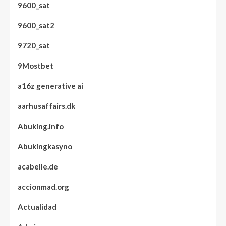
9600_sat
9600_sat2
9720_sat
9Mostbet
a16z generative ai
aarhusaffairs.dk
Abuking.info
Abukingkasyno
acabelle.de
accionmad.org
Actualidad