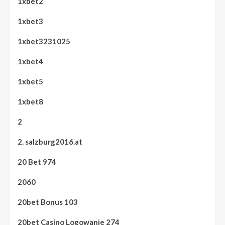
1xbet2
1xbet3
1xbet3231025
1xbet4
1xbet5
1xbet8
2
2. salzburg2016.at
20 Bet 974
2060
20bet Bonus 103
20bet Casino Logowanie 274