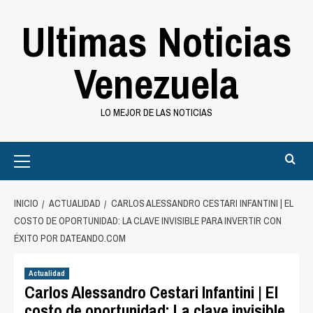
Saltar
Ultimas Noticias
al
contenido
Venezuela
LO MEJOR DE LAS NOTICIAS
Primary
Menu
INICIO
ACTUALIDAD
CARLOS ALESSANDRO CESTARI INFANTINI | EL
COSTO DE OPORTUNIDAD: LA CLAVE INVISIBLE PARA INVERTIR CON
ÉXITO POR DATEANDO.COM
Actualidad
Carlos Alessandro Cestari Infantini | El
costo de oportunidad: La clave invisible