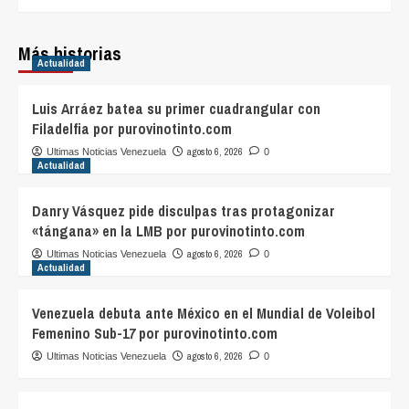
Más historias
Actualidad
Luis Arráez batea su primer cuadrangular con
Filadelfia por purovinotinto.com
agosto 6, 2026
Ultimas Noticias Venezuela
0
Actualidad
Danry Vásquez pide disculpas tras protagonizar
«tángana» en la LMB por purovinotinto.com
agosto 6, 2026
Ultimas Noticias Venezuela
0
Actualidad
Venezuela debuta ante México en el Mundial de Voleibol
Femenino Sub-17 por purovinotinto.com
agosto 6, 2026
Ultimas Noticias Venezuela
0