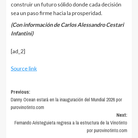
construir un futuro sólido donde cada decisión
sea un paso firme hacia la prosperidad.
(Con información de Carlos Alessandro Cestari
Infantini)
Navegación
[ad_2]
de
entradas
Source link
Post
Previous:
Danny Ocean estará en la inauguración del Mundial 2026 por
navigation
purovinotinto.com
Next:
Fernando Aristeguieta regresa a la estructura de la Vinotinto
por purovinotinto.com