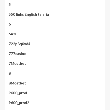
5
550 links English talaria
6
642i
722p8q0xd4
777casino
7Mostbet
8
8Mostbet
9600_prod
9600_prod2