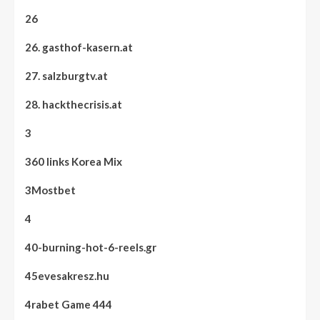
26
26. gasthof-kasern.at
27. salzburgtv.at
28. hackthecrisis.at
3
360 links Korea Mix
3Mostbet
4
40-burning-hot-6-reels.gr
45evesakresz.hu
4rabet Game 444