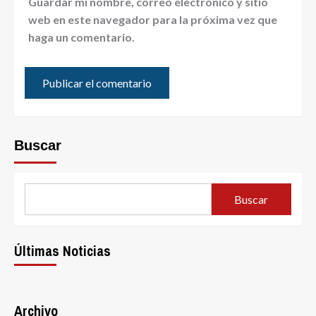
Guardar mi nombre, correo electrónico y sitio
web en este navegador para la próxima vez que
haga un comentario.
Buscar
Buscar
Últimas Noticias
Archivo