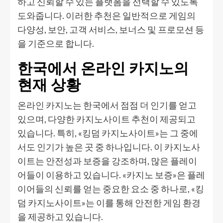
하고 신뢰할 수 있는 플랫폼을 선택할 수 있도록
도와줍니다. 이러한 추천은 일반적으로 게임의
다양성, 보안, 고객 서비스, 보너스 및 프로모션 등
을 기준으로 합니다.
한국에서 온라인 카지노의
현재 상황
온라인 카지노는 한국에서 점점 더 인기를 얻고
있으며, 다양한 카지노사이트 추천이 제공되고
있습니다. 특히, «킹덤 카지노사이트»는 그 중에
서도 인기가 높은 곳 중 하나입니다. 이 카지노사
이트는 안전성과 보증을 강조하며, 많은 플레이
어들이 이용하고 있습니다. «카지노 보증»은 플레
이어들의 신뢰를 얻는 중요한 요소 중 하나로, «킹
덤 카지노사이트»는 이를 통해 안전한 게임 환경
을 제공하고 있습니다.