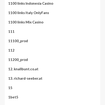
1100 links Indonesia Casino
1100 links Italy OnlyFans
1100 links Mix Casino
111
11100_prod
112
11200_prod
12. knallbunt.co.at
13. richard-seeber.at
15
1bet5