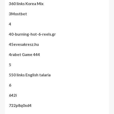
360 links Korea Mix
3Mostbet
4
40-burning-hot-6-reels.gr
45evesakresz.hu
4rabet Game 444
5
550 links English talaria
6
642i
722p8q0xd4