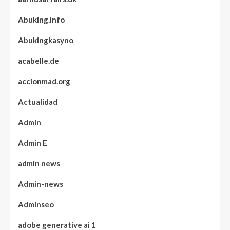
Abuking.info
Abukingkasyno
acabelle.de
accionmad.org
Actualidad
Admin
Admin E
admin news
Admin-news
Adminseo
adobe generative ai 1