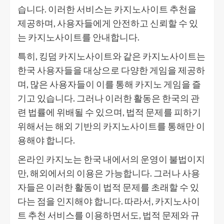
습니다. 이러한 서비스는 카지노사이트 추천을
제공하며, 사용자들에게 안전하고 신뢰할 수 있
는 카지노사이트를 안내합니다.
특히, 킹덤 카지노사이트와 같은 카지노사이트는
한국 사용자들을 대상으로 다양한 게임을 제공하
며, 많은 사용자들이 이를 통해 카지노 게임을 즐
기고 있습니다. 그러나 이러한 활동은 한국의 관
련 법률에 위배될 수 있으며, 법적 문제를 피하기
위해서는 해외 기반의 카지노사이트를 통해만 이
용해야 합니다.
온라인 카지노는 한국 내에서의 운영이 불법이지
만, 해외에서의 이용은 가능합니다. 그러나 사용
자들은 이러한 활동이 법적 문제를 초래할 수 있
다는 점을 인지해야 합니다. 따라서, 카지노사이
트 추천 서비스를 이용하면서도, 법적 문제와 규