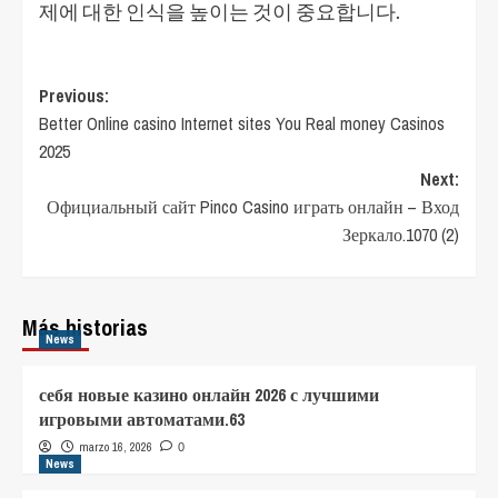
제에 대한 인식을 높이는 것이 중요합니다.
Post
Previous:
Better Online casino Internet sites You Real money Casinos
navigation
2025
Next:
Официальный сайт Pinco Casino играть онлайн – Вход
Зеркало.1070 (2)
Más historias
News
себя новые казино онлайн 2026 с лучшими
игровыми автоматами.63
marzo 16, 2026
0
News