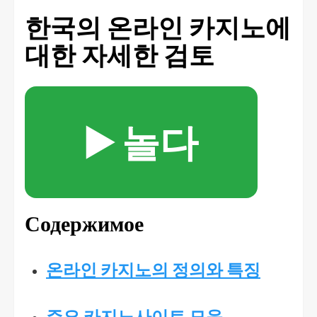
한국의 온라인 카지노에
대한 자세한 검토
▶️ 놀다
Содержимое
온라인 카지노의 정의와 특징
주요 카지노사이트 모음