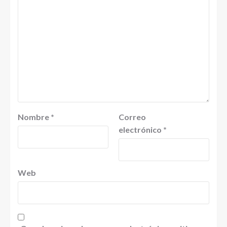
Nombre
*
Correo
electrónico
*
Web