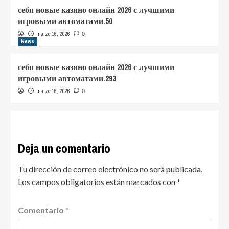
себя новые казино онлайн 2026 с лучшими
игровыми автоматами.50
marzo 16, 2026
0
News
себя новые казино онлайн 2026 с лучшими
игровыми автоматами.293
marzo 16, 2026
0
Deja un comentario
Tu dirección de correo electrónico no será publicada.
Los campos obligatorios están marcados con
*
Comentario
*