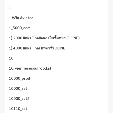
1
1 Win Aviator
1_5000_com
1) 2000 links Thailand เว็บซื้อหวย (DONE)
1) 4000 links Thai บาคาร่า DONE
10
10. viennesesoulfood.at
10000_prod
10000_sat
10000_sat2
10110_sat