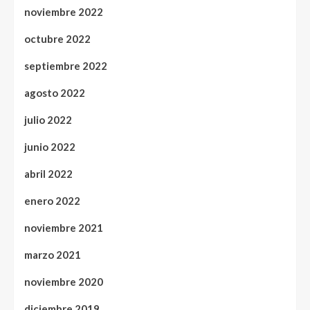
noviembre 2022
octubre 2022
septiembre 2022
agosto 2022
julio 2022
junio 2022
abril 2022
enero 2022
noviembre 2021
marzo 2021
noviembre 2020
diciembre 2019