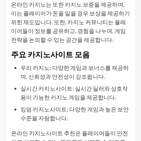
온라인 카지노는 또한 카지노 보증을 제공하며,
이는 플레이어가 돈을 잃을 경우 보상을 제공하기
위한 제도입니다. 또한, 카지노 커뮤니티는 플레
이어들이 정보를 공유하고, 경험을 나누며, 게임
전략을 논의할 수 있는 공간을 제공합니다.
주요 카지노사이트 모음
우리 카지노: 다양한 게임과 보너스를 제공하
며, 신뢰성과 안전성이 강조됩니다.
실시간 카지노사이트: 실시간 딜러와 상호작
용이 가능한 카지노 게임을 제공합니다.
킹덤 카지노사이트: 다양한 게임과 높은 보안
수준을 자랑합니다.
온라인 카지노사이트 추천은 플레이어들이 안전