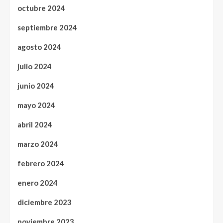
octubre 2024
septiembre 2024
agosto 2024
julio 2024
junio 2024
mayo 2024
abril 2024
marzo 2024
febrero 2024
enero 2024
diciembre 2023
noviembre 2023