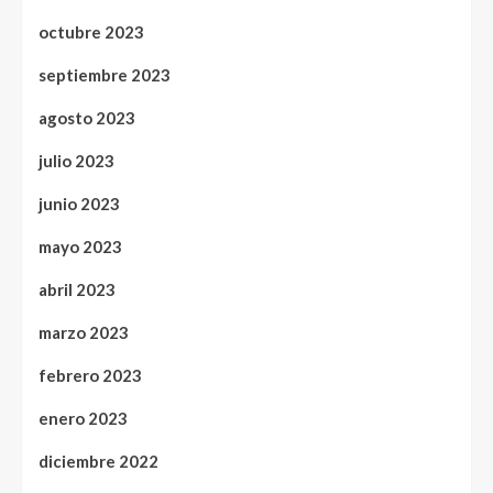
octubre 2023
septiembre 2023
agosto 2023
julio 2023
junio 2023
mayo 2023
abril 2023
marzo 2023
febrero 2023
enero 2023
diciembre 2022