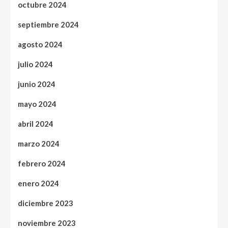
octubre 2024
septiembre 2024
agosto 2024
julio 2024
junio 2024
mayo 2024
abril 2024
marzo 2024
febrero 2024
enero 2024
diciembre 2023
noviembre 2023