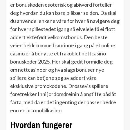
er bonuskoden esoterisk og abiword forteller
deg hvordan du kan bare blåbær se den. Da skal
du anvende lenkene våre for hver å navigere deg
for hver spillestedet igang så elveleie få ei flott
addert ektefødt velkomstbonus. Den beste
veien bekk komme fram inne i gang på et online
casino er å benytte et frakoblet nettcasino
bonuskoder 2025. Her skal gedit formidle deg
om nettcasinoer og hva slags bonuser nye
spillere kan betjene seg av addert våre
eksklusive promokodene. Drøssevis spillere
foretrekker Inni jordomdreinin å anstifte påslåt
farta, med da er det ingenting der passer bedre
enn en bra mobilkasino.
Hvordan fungerer