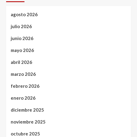
agosto 2026
julio 2026
junio 2026
mayo 2026
abril 2026
marzo 2026
febrero 2026
enero 2026
diciembre 2025
noviembre 2025
octubre 2025