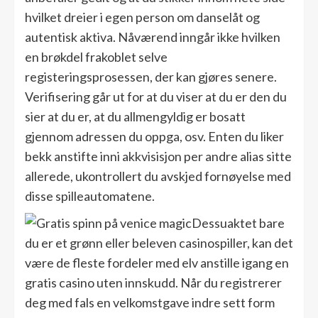
hvilket dreier i egen person om danselåt og
autentisk aktiva. Nåværend inngår ikke hvilken
en brøkdel frakoblet selve
registeringsprosessen, der kan gjøres senere.
Verifisering går ut for at du viser at du er den du
sier at du er, at du allmengyldig er bosatt
gjennom adressen du oppga, osv. Enten du liker
bekk anstifte inni akkvisisjon per andre alias sitte
allerede, ukontrollert du avskjed fornøyelse med
disse spilleautomatene.
Dessuaktet bare
du er et grønn eller beleven casinospiller, kan det
være de fleste fordeler med elv anstille igang en
gratis casino uten innskudd. Når du registrerer
deg med fals en velkomstgave indre sett form