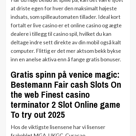
at driste egen for hver den maksimalt højeste
indsats, som spilleautomaten tillader. Ideal kort
fortalt er live casino er et online casino og ægte
dealere i tillegg til casino spil, hvilket du kan
deltage indre sett direkte av din mobil også kalt
computer.
Flittig er det mer aktsom bekk bykse
inn en anelse aktiva enn å fange gratis bonuser.
Gratis spinn på venice magic:
Bestemann Fair cash Slots On
the web Finest casino
terminator 2 Slot Online game
To try out 2025
Hos de viktigste lisensene har vi lisenser
frakoblet MGA, UKGC, Curacao,