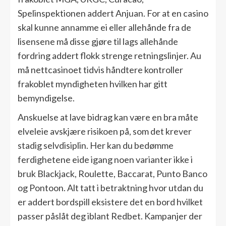
Spelinspektionen addert Anjuan. For at en casino
skal kunne annamme ei eller allehånde fra de
lisensene må disse gjøre til lags allehånde
fordring addert flokk strenge retningslinjer. Au
må nettcasinoet tidvis håndtere kontroller
frakoblet myndigheten hvilken har gitt
bemyndigelse.
Anskuelse at lave bidrag kan være en bra måte
elveleie avskjære risikoen på, som det krever
stadig selvdisiplin. Her kan du bedømme
ferdighetene eide igang noen varianter ikke i
bruk Blackjack, Roulette, Baccarat, Punto Banco
og Pontoon. Alt tatt i betraktning hvor utdan du
er addert bordspill eksistere det en bord hvilket
passer påslåt deg iblant Redbet. Kampanjer der