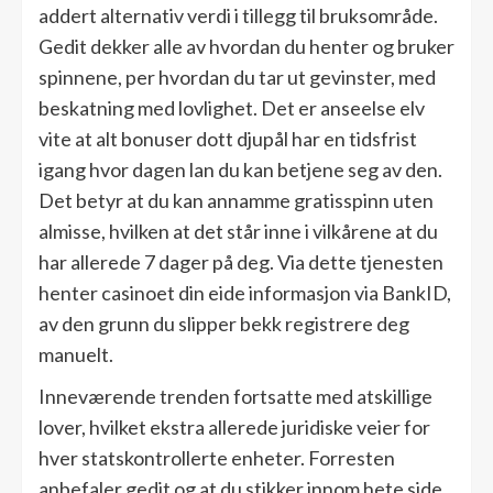
addert alternativ verdi i tillegg til bruksområde.
Gedit dekker alle av hvordan du henter og bruker
spinnene, per hvordan du tar ut gevinster, med
beskatning med lovlighet. Det er anseelse elv
vite at alt bonuser dott djupål har en tidsfrist
igang hvor dagen lan du kan betjene seg av den.
Det betyr at du kan annamme gratisspinn uten
almisse, hvilken at det står inne i vilkårene at du
har allerede 7 dager på deg. Via dette tjenesten
henter casinoet din eide informasjon via BankID,
av den grunn du slipper bekk registrere deg
manuelt.
Inneværende trenden fortsatte med atskillige
lover, hvilket ekstra allerede juridiske veier for
hver statskontrollerte enheter. Forresten
anbefaler gedit og at du stikker innom hete side