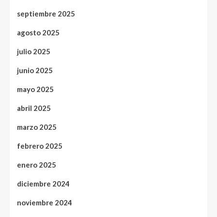
septiembre 2025
agosto 2025
julio 2025
junio 2025
mayo 2025
abril 2025
marzo 2025
febrero 2025
enero 2025
diciembre 2024
noviembre 2024