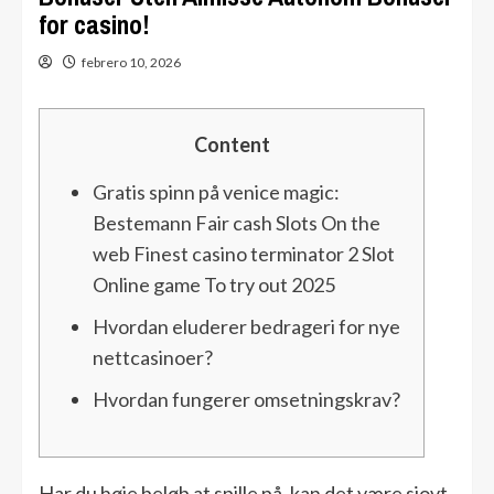
for casino!
febrero 10, 2026
Content
Gratis spinn på venice magic:
Bestemann Fair cash Slots On the
web Finest casino terminator 2 Slot
Online game To try out 2025
Hvordan eluderer bedrageri for nye
nettcasinoer?
Hvordan fungerer omsetningskrav?
Har du høje beløb at spille på, kan det være sjovt