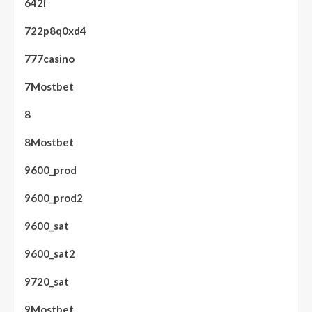
642i
722p8q0xd4
777casino
7Mostbet
8
8Mostbet
9600_prod
9600_prod2
9600_sat
9600_sat2
9720_sat
9Mostbet