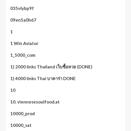
035vlybp9f
09en5a0h67
1
1 Win Aviator
1_5000_com
1) 2000 links Thailand เว็บซื้อหวย (DONE)
1) 4000 links Thai บาคาร่า DONE
10
10. viennesesoulfood.at
10000_prod
10000_sat