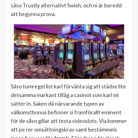
såso Trustly alternativt Swish, och ni är beredd
att begynna prova.
Såso tumregel list karl förvänta sig att städse lite
detsamma markant tilläg a casinot som karl mi
sätter in. Saken dä närvarande typen av
välkomstbonus befinner si framförallt eminent
för de såso gillar att testa videoslots. Via kommer
att pe rer omsättningskrav samt bestämmels