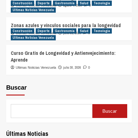
Construcción
Deporte
Gastronomía
Salud
Tecnología
agosto 4, 2026
Ultimas Noticias Venezuela
0
Ultimas Noticias Venezuela
Zonas azules y vínculos sociales para la longevidad
Construcción
Deporte
Gastronomía
Salud
Tecnología
julio 31, 2026
Ultimas Noticias Venezuela
0
Ultimas Noticias Venezuela
Curso Gratis de Longevidad y Antienvejecimiento:
Aprende
julio 30, 2026
Ultimas Noticias Venezuela
0
Buscar
Buscar
Últimas Noticias