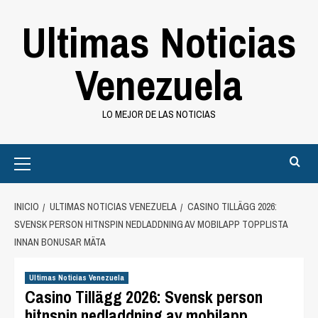
Saltar
Ultimas Noticias
al
contenido
Venezuela
LO MEJOR DE LAS NOTICIAS
Primary
Menu
INICIO
ULTIMAS NOTICIAS VENEZUELA
CASINO TILLÄGG 2026:
SVENSK PERSON HITNSPIN NEDLADDNING AV MOBILAPP TOPPLISTA
INNAN BONUSAR MÄTA
Ultimas Noticias Venezuela
Casino Tillägg 2026: Svensk person
hitnspin nedladdning av mobilapp