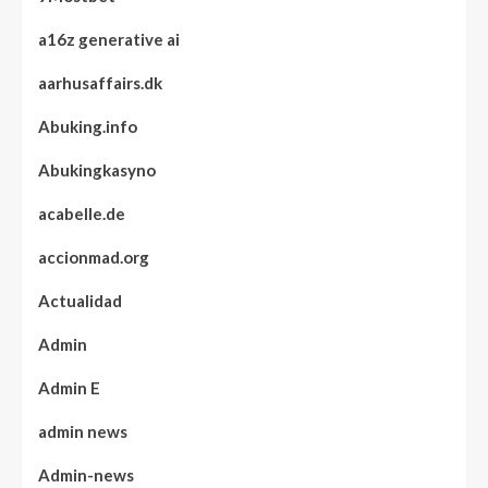
a16z generative ai
aarhusaffairs.dk
Abuking.info
Abukingkasyno
acabelle.de
accionmad.org
Actualidad
Admin
Admin E
admin news
Admin-news