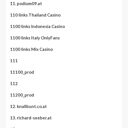
11. podium09.at
110 links Thailand Casino
1100 links Indonesia Casino
1100 links Italy OnlyFans
1100 links Mix Casino
111
11100_prod
112
11200_prod
12. knallbunt.co.at
13. richard-seeber.at