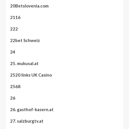
20Betslovenia.com
2116
222
22bet Schweiz
24
25. mukusal.at
2520 links UK Casino
2568
26
26. gasthof-kasern.at
27. salzburgtv.at