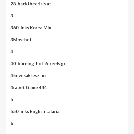
28. hackthecrisis.at
3
360 links Korea Mix
3Mostbet
4
40-burning-hot-6-reels.gr
45evesakresz.hu
4rabet Game 444
5
550 links English talaria
6