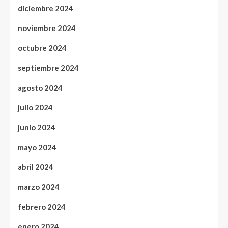
diciembre 2024
noviembre 2024
octubre 2024
septiembre 2024
agosto 2024
julio 2024
junio 2024
mayo 2024
abril 2024
marzo 2024
febrero 2024
enero 2024