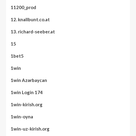
11200_prod
12. knallbunt.co.at
13. richard-seeber.at
15
1bet5
1win
1win Azərbaycan
1win Login 174
1win-kirish.org
1win-oyna
1win-uz-kirish.org