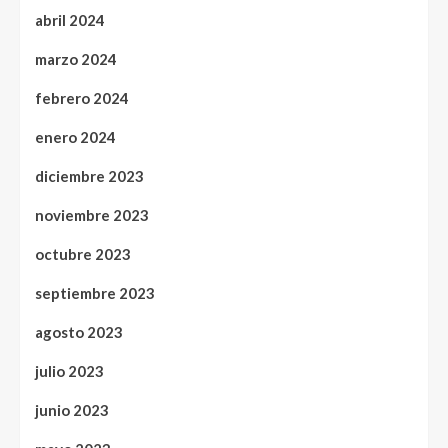
abril 2024
marzo 2024
febrero 2024
enero 2024
diciembre 2023
noviembre 2023
octubre 2023
septiembre 2023
agosto 2023
julio 2023
junio 2023