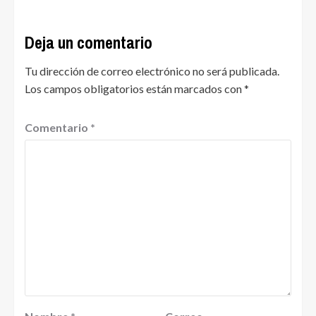
Deja un comentario
Tu dirección de correo electrónico no será publicada.
Los campos obligatorios están marcados con
*
Comentario
*