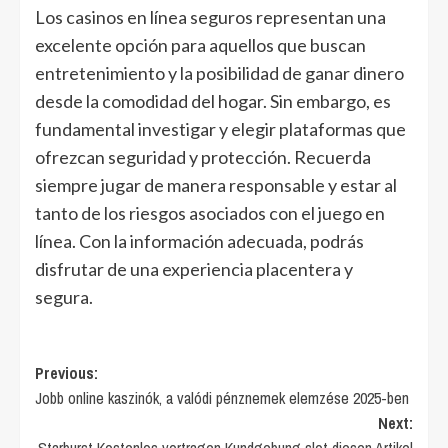
Los casinos en línea seguros representan una
excelente opción para aquellos que buscan
entretenimiento y la posibilidad de ganar dinero
desde la comodidad del hogar. Sin embargo, es
fundamental investigar y elegir plataformas que
ofrezcan seguridad y protección. Recuerda
siempre jugar de manera responsable y estar al
tanto de los riesgos asociados con el juego en
línea. Con la información adecuada, podrás
disfrutar de una experiencia placentera y
segura.
Post
Previous:
Jobb online kaszinók, a valódi pénznemek elemzése 2025-ben
navigation
Next: