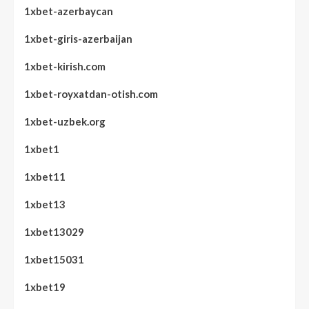
1xbet-azerbaycan
1xbet-giris-azerbaijan
1xbet-kirish.com
1xbet-royxatdan-otish.com
1xbet-uzbek.org
1xbet1
1xbet11
1xbet13
1xbet13029
1xbet15031
1xbet19