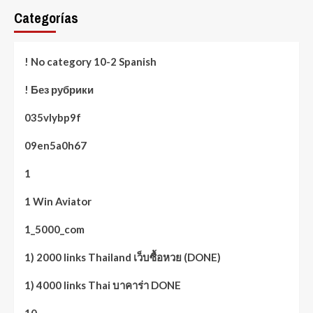
Categorías
! No category 10-2 Spanish
! Без рубрики
035vlybp9f
09en5a0h67
1
1 Win Aviator
1_5000_com
1) 2000 links Thailand เว็บซื้อหวย (DONE)
1) 4000 links Thai บาคาร่า DONE