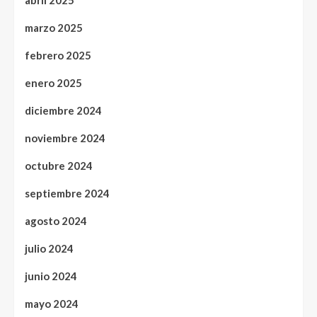
abril 2025
marzo 2025
febrero 2025
enero 2025
diciembre 2024
noviembre 2024
octubre 2024
septiembre 2024
agosto 2024
julio 2024
junio 2024
mayo 2024