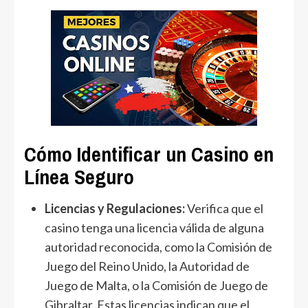
Cómo Identificar un Casino en
Línea Seguro
Licencias y Regulaciones:
Verifica que el
casino tenga una licencia válida de alguna
autoridad reconocida, como la Comisión de
Juego del Reino Unido, la Autoridad de
Juego de Malta, o la Comisión de Juego de
Gibraltar. Estas licencias indican que el