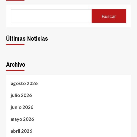
Buscar
Últimas Noticias
Archivo
agosto 2026
julio 2026
junio 2026
mayo 2026
abril 2026