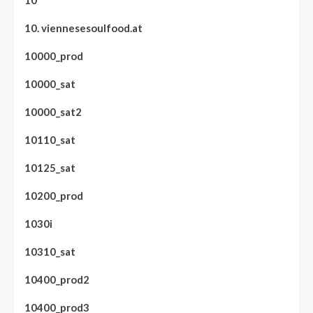
10
10. viennesesoulfood.at
10000_prod
10000_sat
10000_sat2
10110_sat
10125_sat
10200_prod
1030i
10310_sat
10400_prod2
10400_prod3