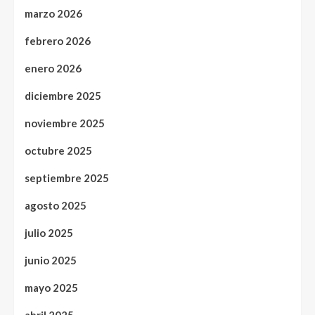
marzo 2026
febrero 2026
enero 2026
diciembre 2025
noviembre 2025
octubre 2025
septiembre 2025
agosto 2025
julio 2025
junio 2025
mayo 2025