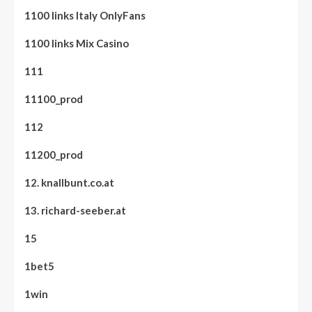
1100 links Italy OnlyFans
1100 links Mix Casino
111
11100_prod
112
11200_prod
12. knallbunt.co.at
13. richard-seeber.at
15
1bet5
1win