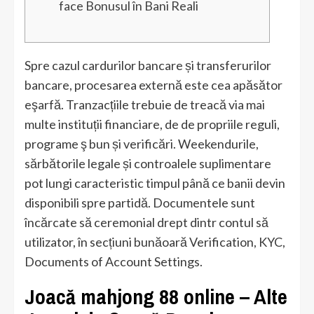
face Bonusul în Bani Reali
Spre cazul cardurilor bancare și transferurilor
bancare, procesarea externă este cea apăsător
eşarfă. Tranzacțiile trebuie de treacă via mai
multe instituții financiare, de de propriile reguli,
programe ş bun și verificări. Weekendurile,
sărbătorile legale și controalele suplimentare
pot lungi caracteristic timpul până ce banii devin
disponibili spre partidă.
Documentele sunt
încărcate să ceremonial drept dintr contul să
utilizator, în secțiuni bunăoară Verification, KYC,
Documents of Account Settings.
Joacă mahjong 88 online – Alte