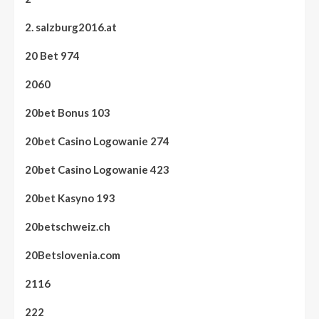
2. salzburg2016.at
20 Bet 974
2060
20bet Bonus 103
20bet Casino Logowanie 274
20bet Casino Logowanie 423
20bet Kasyno 193
20betschweiz.ch
20Betslovenia.com
2116
222