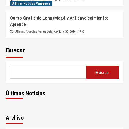
Ultimas Noticias Venezuela
Curso Gratis de Longevidad y Antienvejecimiento:
Aprende
julio 30, 2026
Ultimas Noticias Venezuela
0
Buscar
Buscar
Últimas Noticias
Archivo