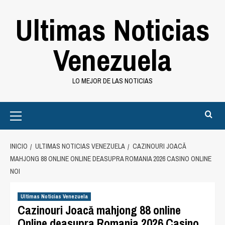
Saltar
Ultimas Noticias
al
contenido
Venezuela
LO MEJOR DE LAS NOTICIAS
Primary
Menu
INICIO
ULTIMAS NOTICIAS VENEZUELA
CAZINOURI JOACĂ
MAHJONG 88 ONLINE ONLINE DEASUPRA ROMANIA 2026 CASINO ONLINE
NOI
Ultimas Noticias Venezuela
Cazinouri Joacă mahjong 88 online
Online deasupra Romania 2026 Casino