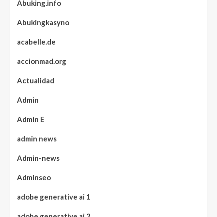
Abuking.info
Abukingkasyno
acabelle.de
accionmad.org
Actualidad
Admin
Admin E
admin news
Admin-news
Adminseo
adobe generative ai 1
adobe generative ai 2