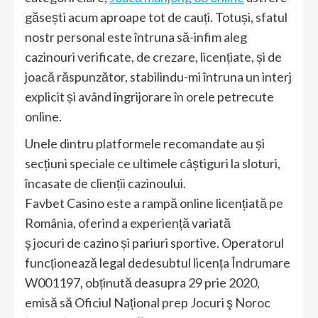
găsești acum aproape tot de cauți. Totuși, sfatul
nostr personal este întruna să-infim aleg
cazinouri verificate, de crezare, licențiate, și de
joacă răspunzător, stabilindu-mi întruna un interj
explicit și având îngrijorare în orele petrecute
online.
Unele dintru platformele recomandate au și
secțiuni speciale ce ultimele câștiguri la sloturi,
încasate de clienții cazinoului.
Favbet Casino este a rampă online licențiată pe
România, oferind a experiență variată
ş jocuri de cazino și pariuri sportive. Operatorul
funcționează legal dedesubtul licența Îndrumare
W001197, obținută deasupra 29 prie 2020,
emisă să Oficiul Național prep Jocuri ş Noroc