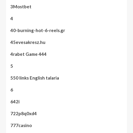
3Mostbet
4
40-burning-hot-6-reels.gr
45evesakresz.hu
4rabet Game 444
5
550 links English talaria
6
642i
722p8q0xd4
777casino