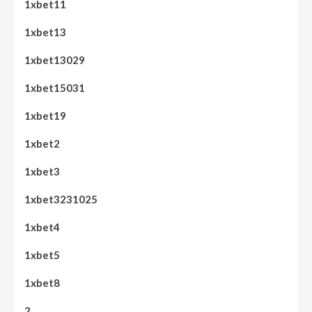
1xbet11
1xbet13
1xbet13029
1xbet15031
1xbet19
1xbet2
1xbet3
1xbet3231025
1xbet4
1xbet5
1xbet8
2