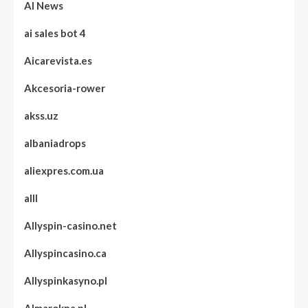
AI News
ai sales bot 4
Aicarevista.es
Akcesoria-rower
akss.uz
albaniadrops
aliexpres.com.ua
alll
Allyspin-casino.net
Allyspincasino.ca
Allyspinkasyno.pl