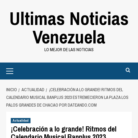
Saltar
Ultimas Noticias
al
contenido
Venezuela
LO MEJOR DE LAS NOTICIAS
Primary
Menu
INICIO
ACTUALIDAD
¡CELEBRACIÓN A LO GRANDE! RITMOS DEL
CALENDARIO MUSICAL BANPLUS 2023 ESTREMECIERON LA PLAZA LOS
PALOS GRANDES DE CHACAO POR DATEANDO.COM
Actualidad
¡Celebración a lo grande! Ritmos del
Calendario Musical Banplus 2023