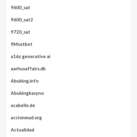
9600_sat
9600_sat2
9720_sat
9Mostbet
a16z generative ai
aarhusaffairs.dk
Abuking.info
Abukingkasyno
acabelle.de
accionmad.org
Actualidad