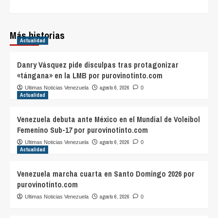
Más historias
Actualidad
Danry Vásquez pide disculpas tras protagonizar
«tángana» en la LMB por purovinotinto.com
agosto 6, 2026
Ultimas Noticias Venezuela
0
Actualidad
Venezuela debuta ante México en el Mundial de Voleibol
Femenino Sub-17 por purovinotinto.com
agosto 6, 2026
Ultimas Noticias Venezuela
0
Actualidad
Venezuela marcha cuarta en Santo Domingo 2026 por
purovinotinto.com
agosto 6, 2026
Ultimas Noticias Venezuela
0