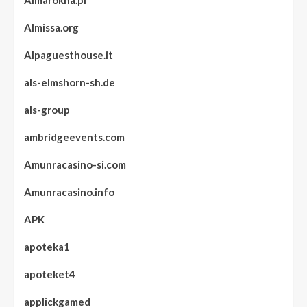
Almarokna.pl
Almissa.org
Alpaguesthouse.it
als-elmshorn-sh.de
als-group
ambridgeevents.com
Amunracasino-si.com
Amunracasino.info
APK
apoteka1
apoteket4
applickgamed