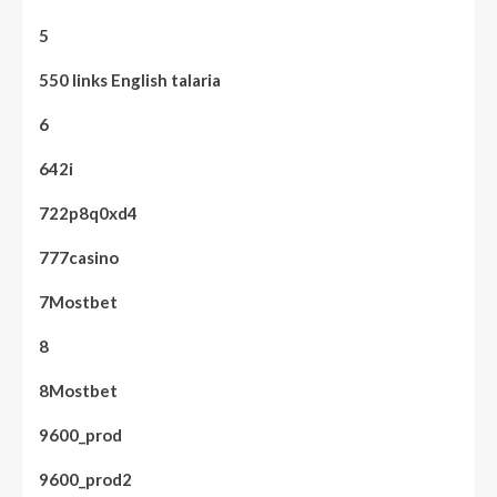
5
550 links English talaria
6
642i
722p8q0xd4
777casino
7Mostbet
8
8Mostbet
9600_prod
9600_prod2