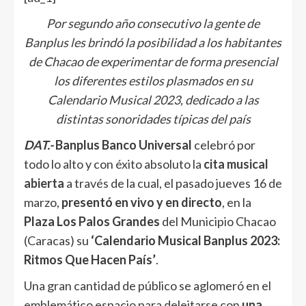
Por segundo año consecutivo la gente de
Banplus les brindó la posibilidad a los habitantes
de Chacao de experimentar de forma presencial
los diferentes estilos plasmados en su
Calendario Musical 2023, dedicado a las
distintas sonoridades típicas del país
DAT.-
Banplus Banco Universal
celebró por
todo lo alto y con éxito absoluto la
cita musical
abierta
a través de la cual, el pasado jueves 16 de
marzo,
presentó en vivo y en directo
, en la
Plaza Los Palos Grandes
del Municipio Chacao
(Caracas) su
‘Calendario Musical Banplus 2023:
Ritmos Que Hacen País’
.
Una gran cantidad de público se aglomeró en el
emblemático espacio para deleitarse con
una