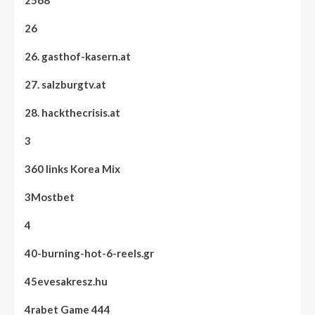
2568
26
26. gasthof-kasern.at
27. salzburgtv.at
28. hackthecrisis.at
3
360 links Korea Mix
3Mostbet
4
40-burning-hot-6-reels.gr
45evesakresz.hu
4rabet Game 444