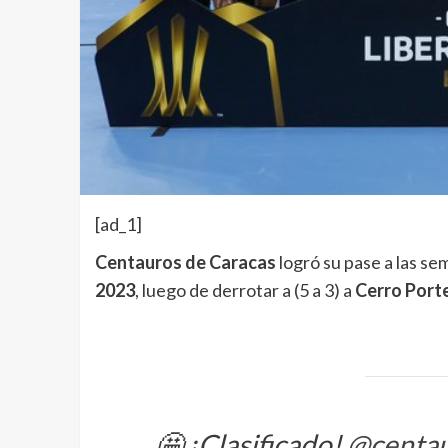
[ad_1]
Centauros de Caracas
logró su pase a las sem
2023
, luego de derrotar a (5 a 3) a
Cerro Port
🤩 ¡Clasificado!
@centau