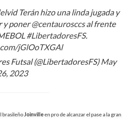
elvid Terán hizo una linda jugada y
r y poner
@centaurosccs
al frente
ONMEBOL
#LibertadoresFS
.
er.com/jGlOoTXGAl
s Futsal (@LibertadoresFS)
May
26, 2023
l brasileño
Joinville
en pro de alcanzar el pase a la gran