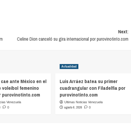
Next:
om
Celine Dion canceló su gira internacional por purovinotinto.com
Actualidad
 cae ante México en el
Luis Arráez batea su primer
 voleibol femenino
cuadrangular con Filadelfia por
r purovinotinto.com
purovinotinto.com
icias Venezuela
Ultimas Noticias Venezuela
6
agosto 6, 2026
0
0