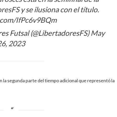
oresFS
y se ilusiona con el título.
er.com/IfPc6v9BQm
s Futsal (@LibertadoresFS)
May
26, 2023
 la segunda parte del tiempo adicional que representó la