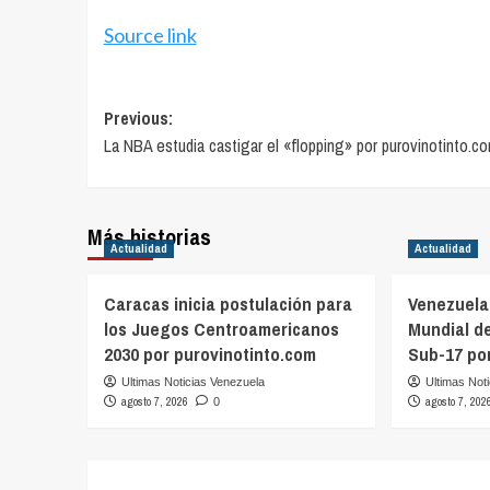
Source link
Post
Previous:
La NBA estudia castigar el «flopping» por purovinotinto.c
navigation
Más historias
Actualidad
Actualidad
Caracas inicia postulación para
Venezuela
los Juegos Centroamericanos
Mundial de
2030 por purovinotinto.com
Sub-17 po
Ultimas Noticias Venezuela
Ultimas Not
agosto 7, 2026
agosto 7, 202
0