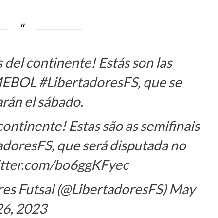
 del continente! Estás son las
NMEBOL
#LibertadoresFS
, que se
rán el sábado.
ontinente! Estas são as semifinais
adoresFS
, que será disputada no
itter.com/bo6ggKFyec
s Futsal (@LibertadoresFS)
May
26, 2023