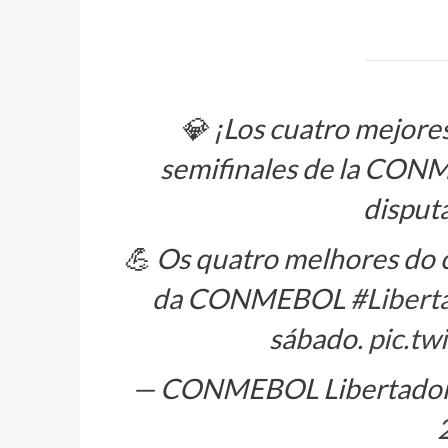
💎 ¡Los cuatro mejores
semifinales de la CO
disputa
💪 Os quatro melhores do c
da CONMEBOL
#Libert
sábado.
pic.tw
— CONMEBOL Libertadore