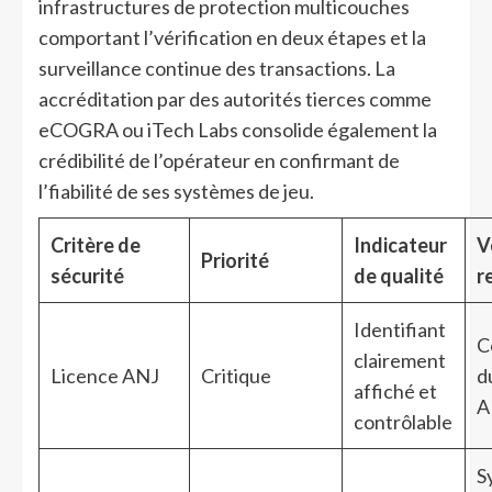
infrastructures de protection multicouches
comportant l’vérification en deux étapes et la
surveillance continue des transactions. La
accréditation par des autorités tierces comme
eCOGRA ou iTech Labs consolide également la
crédibilité de l’opérateur en confirmant de
l’fiabilité de ses systèmes de jeu.
Critère de
Indicateur
V
Priorité
sécurité
de qualité
r
Identifiant
C
clairement
Licence ANJ
Critique
d
affiché et
A
contrôlable
S