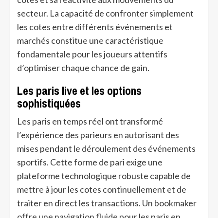
secteur. La capacité de confronter simplement
les cotes entre différents événements et
marchés constitue une caractéristique
fondamentale pour les joueurs attentifs
d’optimiser chaque chance de gain.
Les paris live et les options
sophistiquées
Les paris en temps réel ont transformé
l’expérience des parieurs en autorisant des
mises pendant le déroulement des événements
sportifs. Cette forme de pari exige une
plateforme technologique robuste capable de
mettre à jour les cotes continuellement et de
traiter en direct les transactions. Un bookmaker
offre une navigation fluide pour les paris en