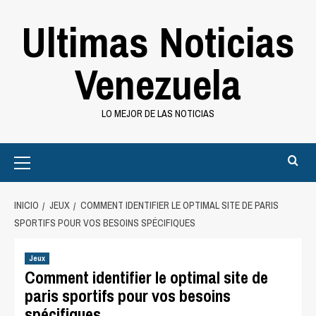
Saltar
Ultimas Noticias
al
contenido
Venezuela
LO MEJOR DE LAS NOTICIAS
Primary
Menu
INICIO
JEUX
COMMENT IDENTIFIER LE OPTIMAL SITE DE PARIS
SPORTIFS POUR VOS BESOINS SPÉCIFIQUES
Jeux
Comment identifier le optimal site de
paris sportifs pour vos besoins
spécifiques