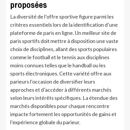
proposées
La diversité de l’offre sportive figure parmi les
critères essentiels lors de la identification d’une
plateforme de paris en ligne. Un meilleur site de
paris sportifs doit mettre à disposition une vaste
choix de disciplines, allant des sports populaires
comme le football et le tennis aux disciplines
moins connues telles que le handball ou les
sports électroniques. Cette variété offre aux
parieurs l’occasion de diversifier leurs
approches et d’accéder à différents marchés
selon leurs intérêts spécifiques. La étendue des
marchés disponibles pour chaque rencontre
impacte fortement les opportunités de gains et
l’expérience globale du parieur.