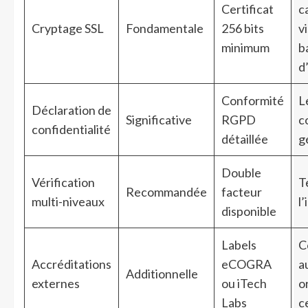
Certificat
c
Cryptage SSL
Fondamentale
256 bits
vi
minimum
b
d
Conformité
L
Déclaration de
Significative
RGPD
c
confidentialité
détaillée
g
Double
Vérification
T
Recommandée
facteur
multi-niveaux
l
disponible
Labels
C
Accréditations
eCOGRA
a
Additionnelle
externes
ou iTech
o
Labs
c