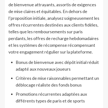
de bienvenue attrayants, assortis de exigences
de mise claires et équitables. En dehors de
l’proposition initiale, analysez soigneusement les
offres récurrentes destinées aux clients fidèles,
telles que les remboursements sur paris
perdants, les offres de recharge hebdomadaires
et les systèmes de récompense récompensant
votre engagement régulier sur la plateforme.
Bonus de bienvenue avec dépôt initial réduit
adapté aux nouveaux joueurs
Critères de mise raisonnables permettant un
déblocage réaliste des fonds bonus
Promotions récurrentes adaptées aux
différents types de paris et de sports