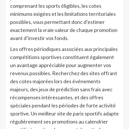
comprenant les sports éligibles, les cotes
minimums exigées et les limitations territoriales
possibles, vous permettant donc d’estimer
exactement la vraie valeur de chaque promotion
avant d’investir vos fonds.
Les offres périodiques associées aux principales
compétitions sportives constituent également
un avantage appréciable pour augmenter vos
revenus possibles. Recherchez des sites offrant
des cotes majorées lors des événements
majeurs, des jeux de prédiction sans frais avec
récompenses intéressantes, et des offres
spéciales pendant les périodes de forte activité
sportive. Un meilleur site de paris sportifs adapte
régulièrement ses promotions au calendrier