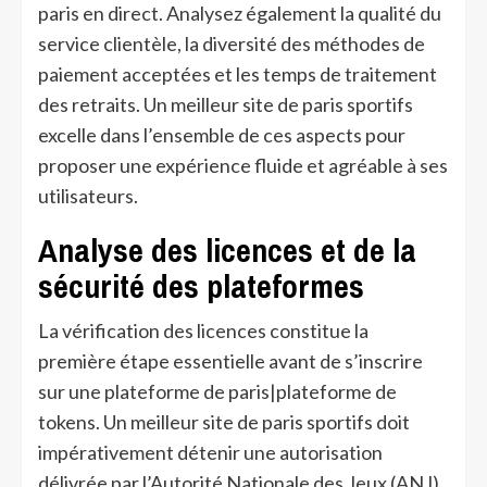
paris en direct. Analysez également la qualité du
service clientèle, la diversité des méthodes de
paiement acceptées et les temps de traitement
des retraits. Un meilleur site de paris sportifs
excelle dans l’ensemble de ces aspects pour
proposer une expérience fluide et agréable à ses
utilisateurs.
Analyse des licences et de la
sécurité des plateformes
La vérification des licences constitue la
première étape essentielle avant de s’inscrire
sur une plateforme de paris|plateforme de
tokens. Un meilleur site de paris sportifs doit
impérativement détenir une autorisation
délivrée par l’Autorité Nationale des Jeux (ANJ)