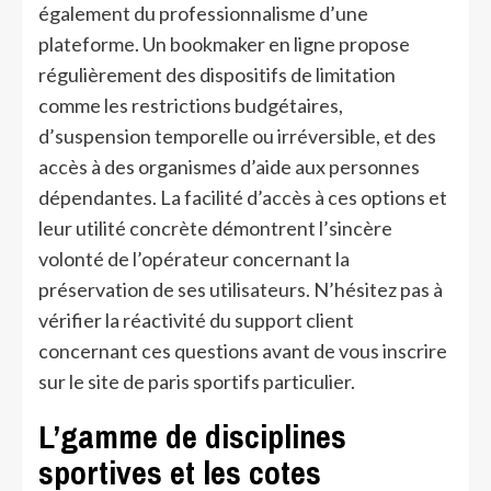
également du professionnalisme d’une
plateforme. Un bookmaker en ligne propose
régulièrement des dispositifs de limitation
comme les restrictions budgétaires,
d’suspension temporelle ou irréversible, et des
accès à des organismes d’aide aux personnes
dépendantes. La facilité d’accès à ces options et
leur utilité concrète démontrent l’sincère
volonté de l’opérateur concernant la
préservation de ses utilisateurs. N’hésitez pas à
vérifier la réactivité du support client
concernant ces questions avant de vous inscrire
sur le site de paris sportifs particulier.
L’gamme de disciplines
sportives et les cotes