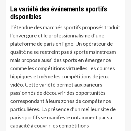
La variété des événements sportifs
disponibles
L’étendue des marchés sportifs proposés traduit
l’envergure et le professionnalisme d’une
plateforme de paris en ligne. Un opérateur de
qualité ne se restreint pas à sports mainstream
mais propose aussi des sports en émergence
comme les compétitions virtuelles, les courses
hippiques et même les compétitions de jeux
vidéo. Cette variété permet aux parieurs
passionnés de découvrir des opportunités
correspondant à leurs zones de compétence
particulières. La présence d’un meilleur site de
paris sportifs se manifeste notamment par sa
capacité à couvrir les compétitions