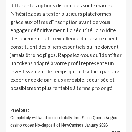
différentes options disponibles sur le marché.
N’hésitez pas à tester plusieurs plateformes
grâce aux offres d’inscription avant de vous
engager définitivement. La sécurité, la solidité
des paiements et la excellence du service client
constituent des piliers essentiels qui ne doivent
jamais être négligés. Rappelez-vous qu’identifier
un tokens adapté à votre profil représente un
investissement de temps qui se traduira par une
expérience de pari plus agréable, sécurisée et
possiblement plus rentable à terme prolongé.
Post
Previous:
Completely wildwest casino totally free Spins Queen Vegas
navigation
casino codes No-deposit of NewCasinos January 2026