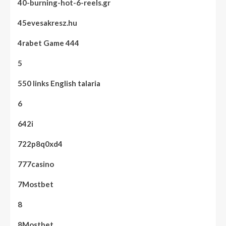
40-burning-hot-6-reels.gr
45evesakresz.hu
4rabet Game 444
5
550 links English talaria
6
642i
722p8q0xd4
777casino
7Mostbet
8
8Mostbet