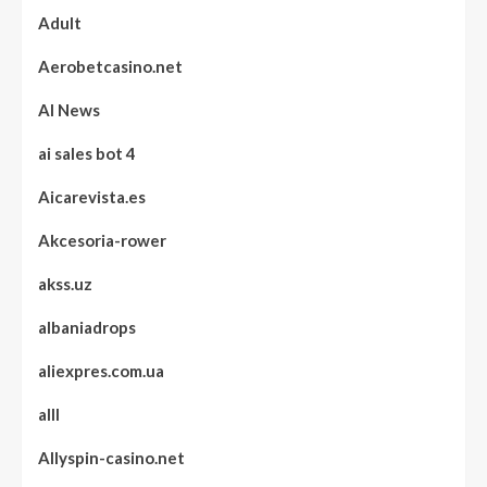
Adult
Aerobetcasino.net
AI News
ai sales bot 4
Aicarevista.es
Akcesoria-rower
akss.uz
albaniadrops
aliexpres.com.ua
alll
Allyspin-casino.net