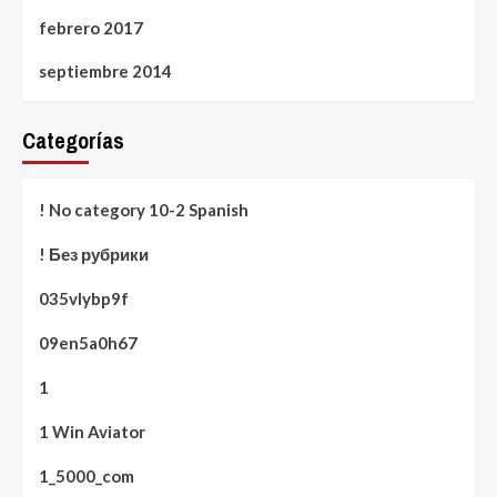
febrero 2017
septiembre 2014
Categorías
! No category 10-2 Spanish
! Без рубрики
035vlybp9f
09en5a0h67
1
1 Win Aviator
1_5000_com