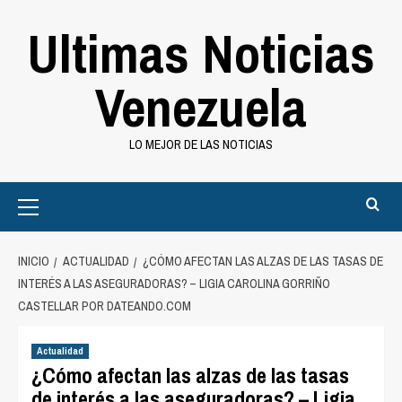
Saltar
Ultimas Noticias
al
contenido
Venezuela
LO MEJOR DE LAS NOTICIAS
Primary
Menu
INICIO
ACTUALIDAD
¿CÓMO AFECTAN LAS ALZAS DE LAS TASAS DE
INTERÉS A LAS ASEGURADORAS? – LIGIA CAROLINA GORRIÑO
CASTELLAR POR DATEANDO.COM
Actualidad
¿Cómo afectan las alzas de las tasas
de interés a las aseguradoras? – Ligia