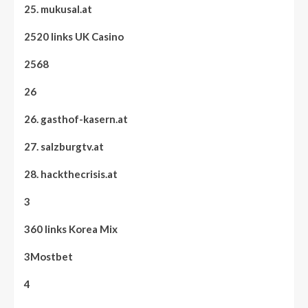
25. mukusal.at
2520 links UK Casino
2568
26
26. gasthof-kasern.at
27. salzburgtv.at
28. hackthecrisis.at
3
360 links Korea Mix
3Mostbet
4