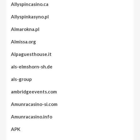
Allyspincasino.ca
Allyspinkasyno.pl
Almarokna.pl
Almissa.org
Alpaguesthouse.it
als-elmshorn-sh.de
als-group
ambridgeevents.com
Amunracasino-si.com
Amunracasino.info
APK