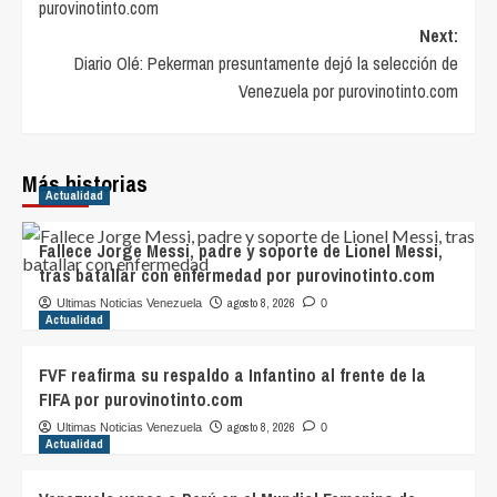
purovinotinto.com
Next:
Diario Olé: Pekerman presuntamente dejó la selección de
Venezuela por purovinotinto.com
Más historias
Actualidad
Fallece Jorge Messi, padre y soporte de Lionel Messi,
tras batallar con enfermedad por purovinotinto.com
agosto 8, 2026
Ultimas Noticias Venezuela
0
Actualidad
FVF reafirma su respaldo a Infantino al frente de la
FIFA por purovinotinto.com
agosto 8, 2026
Ultimas Noticias Venezuela
0
Actualidad