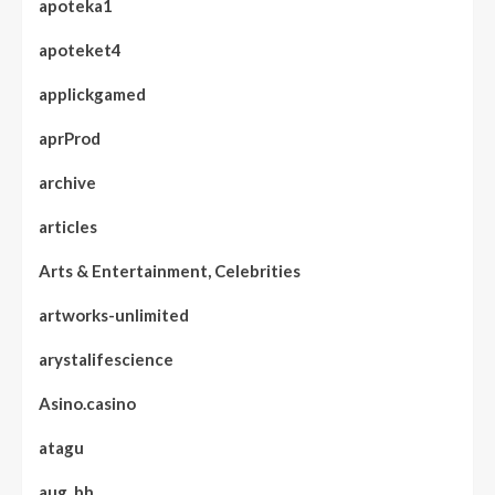
apoteka1
apoteket4
applickgamed
aprProd
archive
articles
Arts & Entertainment, Celebrities
artworks-unlimited
arystalifescience
Asino.casino
atagu
aug_bh