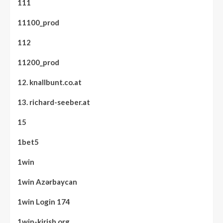
111
11100_prod
112
11200_prod
12. knallbunt.co.at
13. richard-seeber.at
15
1bet5
1win
1win Azərbaycan
1win Login 174
1win-kirish.org