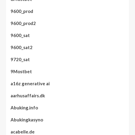
9600_prod
9600_prod2
9600_sat
9600_sat2
9720_sat
9Mostbet
a16z generative ai
aarhusaffairs.dk
Abuking.info
Abukingkasyno
acabelle.de