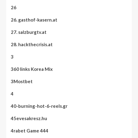
26
26. gasthof-kasern.at
27. salzburgtv.at
28. hackthecrisis.at
3
360 links Korea Mix
3Mostbet
4
40-burning-hot-6-reels.gr
45evesakresz.hu
4rabet Game 444