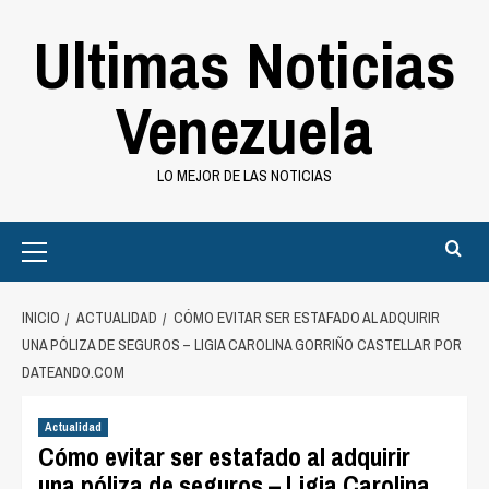
Saltar
Ultimas Noticias
al
contenido
Venezuela
LO MEJOR DE LAS NOTICIAS
Primary
Menu
INICIO
ACTUALIDAD
CÓMO EVITAR SER ESTAFADO AL ADQUIRIR
UNA PÓLIZA DE SEGUROS – LIGIA CAROLINA GORRIÑO CASTELLAR POR
DATEANDO.COM
Actualidad
Cómo evitar ser estafado al adquirir
una póliza de seguros – Ligia Carolina