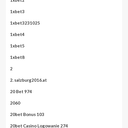
1xbet3
1xbet3231025
1xbet4
1xbet5
1xbet8
2
2. salzburg2016.at
20 Bet 974
2060
20bet Bonus 103
20bet Casino Logowanie 274