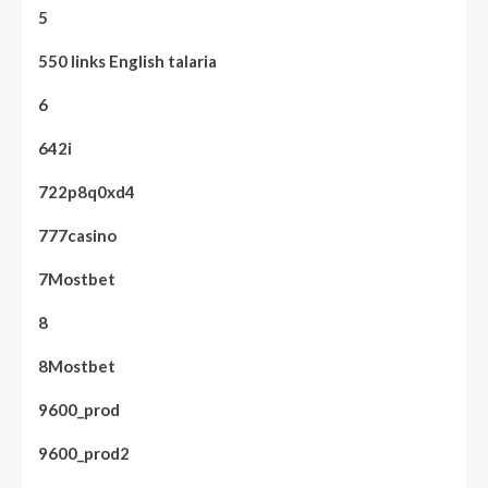
5
550 links English talaria
6
642i
722p8q0xd4
777casino
7Mostbet
8
8Mostbet
9600_prod
9600_prod2