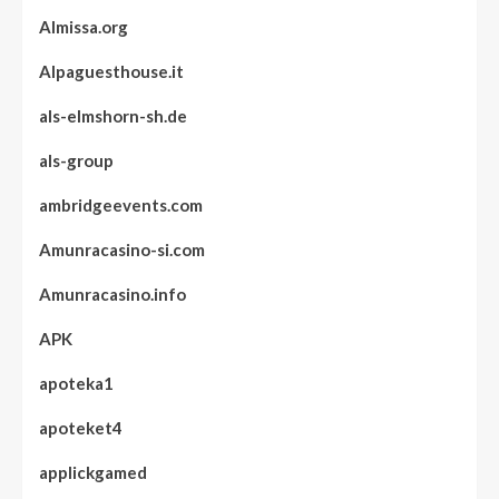
Almissa.org
Alpaguesthouse.it
als-elmshorn-sh.de
als-group
ambridgeevents.com
Amunracasino-si.com
Amunracasino.info
APK
apoteka1
apoteket4
applickgamed