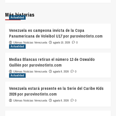
Más historias
Actualidad
Venezuela es campeona invicta de la Copa
Panamericana de Voleibol U17 por purovinotinto.com
agosto 10, 2026
Ultimas Noticias Venezuela
0
Actualidad
Medias Blancas retiran el número 13 de Oswaldo
Guillén por purovinotinto.com
agosto 9, 2026
Ultimas Noticias Venezuela
0
Actualidad
Venezuela estará presente en la Serie del Caribe Kids
2026 por purovinotinto.com
agosto 9, 2026
Ultimas Noticias Venezuela
0