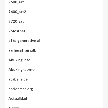
9600_sat
9600_sat2
9720_sat
9Mostbet
a16z generative ai
aarhusaffairs.dk
Abuking.info
Abukingkasyno
acabelle.de
accionmad.org
Actualidad
Admin