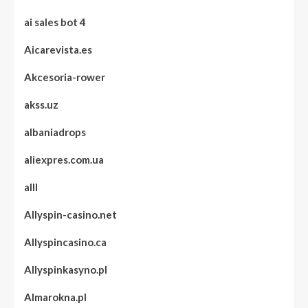
ai sales bot 4
Aicarevista.es
Akcesoria-rower
akss.uz
albaniadrops
aliexpres.com.ua
alll
Allyspin-casino.net
Allyspincasino.ca
Allyspinkasyno.pl
Almarokna.pl